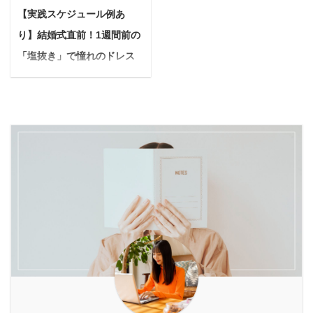
いんだろう？ もしかした
が増えた 夏場の不快なニ
問に焦点を当て、真実を
の目的やライフスタイル
【実践スケジュール例あ
ら、あなたもそんな疑問
オイやコバエにうんざり
徹底的に解説します。
に合わせた最適な組み合
り】結婚式直前！1週間前の
や迷いを抱えているかも
する 重いゴミ袋をゴミ捨
Yuko 安心して酵素風呂
わせ方を詳しく解説しま
しれません。 ファスティ
て場まで運ぶのがおっく
「塩抜き」で憧れのドレス
を楽しむための正しい知
す。 具体的な併用テクニ
ング（断食）や腸活、美
う ヌルヌルとした生ごみ
姿へ【花嫁必見】
識と、サロン選びのポイ
ックや、失敗しないた ...
肌ケアなど、さまざまな
やその臭いがとにかく苦
ン ...
結婚式を目前に控え、最
目的で注目されているこ
手 もし、上記の悩みが解
高の自分を迎えたいと願
れらのドリンクですが、
消されるとしたら、毎日
う花嫁さんは多いはず。
特徴や期待できる効果に
の暮らしはもっと快適に
ドレスを美しく着こな
は明確な違いがありま
なると思いませんか？ ル
し、写真映えするシャー
す。 本記事では「酵素ド
ーフェン そんな願いを叶
プなフェイスラインを手
リンク」と「発酵ドリン
える、今大注目のアイテ
に入れるために「塩抜
ク」の根本的な違いを解
ムが生ごみ乾燥機
き」が驚くほど効果的な
説し、それぞれのドリン
「loofen（ルーフェ
のをご存知ですか？ 「塩
クが持つメリット・デメ
ン）」です。 ルーフェン
抜き」は単に塩分を控え
リットを始め、目的に合
は、世界で累計130万台
るだけではありません。
わせた正しい選び方や ...
以上を販 ...
体内の余分な水分や老廃
物を排出し、むくみを解