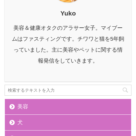
消することで、想像以上
に見た目の変化を実感で
Yuko
きる美容法です。 本記事
では、結婚式1週間前か
美容＆健康オタクのアラサー女子。マイブー
らできる「塩抜き」につ
いて、効果から実践方
ムはファスティングです。チワワと猫を5年飼
法、注意点、さらに塩抜
っていました。主に美容やペットに関する情
きと相性の良いファステ
ィングまで、花嫁さんの
報発信をしていきます。
疑問や不安を解消できる
よ ...
美容
犬