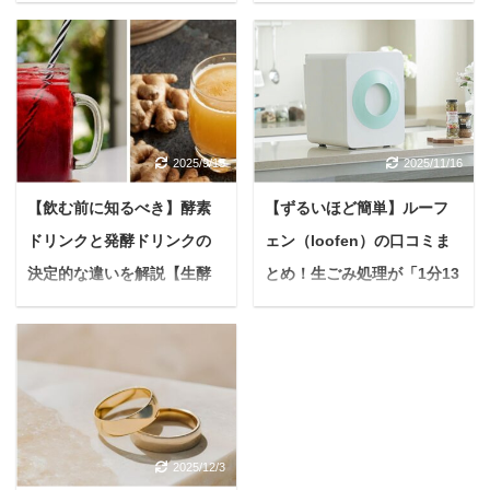
楽しむ秘訣
方と注意点を徹底解説
近年、温活やデトック
悩む人酵素ドリンクとサ
ス、美肌効果で注目を集
プリを一緒に使っても大
める酵素風呂。 自然の発
丈夫？どう併用すれば一
酵熱を利用した温浴法
番効果が出るの？ そうお
は、多くの方に支持され
考えの方へ、結論からお
2025/9/15
2025/11/16
ています。 しかし、温か
伝えします。 酵素ドリン
く湿度の高い環境から
クとサプリメントは、正
【飲む前に知るべき】酵素
【ずるいほど簡単】ルーフ
「ゴキブリが出るので
しい知識をもって選べば
ドリンクと発酵ドリンクの
ェン（loofen）の口コミま
は？」「衛生面は本当に
併用可能です。 それぞれ
安全なの？」といった不
の役割を理解し、目的に
決定的な違いを解説【生酵
とめ！生ごみ処理が「1分13
安を感じる声も少なくあ
合わせて組み合わせれ
素の真実】
秒→18秒」に激変する理由
りません。 せっかく酵素
ば、単体で使う以上の相
健康や美容に良いと耳に
＜PR＞ 毎日の生ごみ処
風呂に興味を持っても、
乗効果が期待できます
する「酵素ドリンク」と
理、本当に大変ですよ
衛生面の不安があるとな
が、成分の重複や過剰摂
「発酵ドリンク」。 悩む
ね。 次のゴミの日まで保
かなか利用に踏み切れな
取には注意が必要です。
人名前が似ているけど、
管場所に困る 三角コーナ
いもの。 本記事では、酵
本記事では、酵素ドリン
一体何が違うのかな。結
ーやシンクの掃除が面倒
素風呂の衛生面、特に
クとサプリの併用に関す
2025/12/3
局、自分にはどっちが良
在宅ワークで生ごみの量
「ゴキブリ」に関する疑
る疑問を解消し、あなた