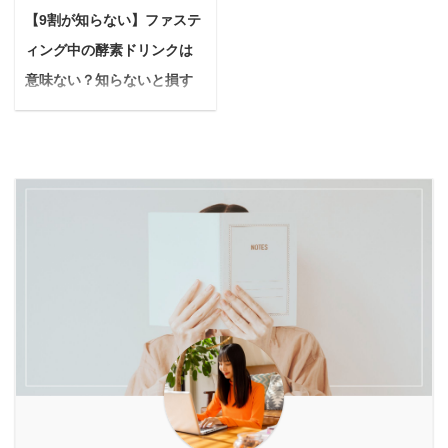
の内容 バルクオム定期コ
の力で果物の栄養を凝縮
粧品を使っていても、内
「首輪」から「ハーネ
【9割が知らない】ファステ
ースの解約方法とは バル
した酵素ドリンクは、手
側から綺麗にしていかな
ス」への切り替えです。
クオム定期コースの解約
ィング中の酵素ドリンクは
軽に体の内側から健康を
いとニキビはできてしま
でも、どんなハーネスで
までの手順 バルクオム定
サポートする強い味方。
意味ない？知らないと損す
うもの。 『普段の食生
も良いわけではありませ
期コース解約の際の注意
市販の酵素ドリンクも手
る選び方と飲み方の新常識
活、偏りすぎ ...
ん。愛犬のデ ...
点 本記事の信頼性 筆者
軽ですが、自分で作れば
悩む人ファスティング
のバルクオム歴11ヶ月
旬の果物を選んで、無添
（断食）に興味があるけ
現在はバルクオム洗顔料
加で安心なドリンクが楽
れど、酵素ドリンクって
のみを毎月購入し、定期
しめます。 本記事では、
本当に必要なの？意味な
コースは解約履歴あり こ
酵素ドリンク作りにおす
いって聞くけど、実際ど
の記事を書いている私
すめな果物を、期待でき
うなんだろう？ 今回はこ
は、バルクオム歴11ヶ月
る効果別に10種類ご紹介
のような疑問に答えてい
を突破。 現在は定期コー
します。 さらに、初心者
きます。 本記事では、酵
スは解約し、バルクオム
でも失敗しない自家製酵
素ドリンクに関する疑問
の洗顔料のみを毎月購入
素ドリンクの作り方や、
を解消し、ファスティン
しています ...
より効果的に摂取するた
グで酵素ドリンクを上手
めのポイントまで詳 ...
に活用する方法をご紹介
します。 わかりやすく解