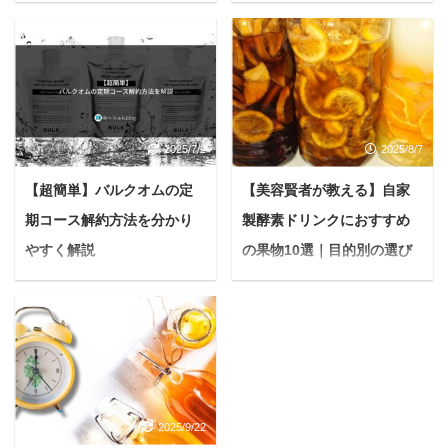
肌を目指そう
の選び方7選
悩む人ニキビが中々治ら
＜PR＞ 悩んでいる人最
ずに困っています。もし
近、うちの子が『ゼーゼ
かしたら普段の食生活に
ー』『ゲーゲー』と変な
問題があるような気がす
咳をするんです...苦しそ
るんですが、ニキビに効
うに息をしていて、見て
2025/7/2
2025/8/7
果的な食べ物があったら
いるのが辛いのよね... も
教えて欲しいです。 今日
し、大切な愛犬にそんな
【超簡単】バルクオムの定
【美容賢者が教える】自家
はこんな疑問に答えてい
変化が見られたら、もし
期コース解約方法を分かり
製酵素ドリンクにおすすめ
きます。 この記事を読ん
かすると「気管虚脱」と
でわかること ニキビに効
いう病気のサインかもし
やすく解説
の果物10選｜目的別の選び
果的な栄養素がわかる ニ
れません。 特に小さな体
方と失敗しない作り方
悩む人バルクオム定期コ
キビを悪化させてしまう
の犬に多いこの病気は、
ースの解約方法を知りた
「なんだか最近体が重
食べ物がわかる ニキビに
放っておくと呼吸が苦し
いんだけど、解約する際
い…」「毎朝スッキリ起
効果的な食べ物がわかる
くなり、命に関わること
の順番とか、注意点とか
きられない…」と感じて
食とニキビには切っても
もあります。 気管虚脱と
あったら教えて欲しい
いませんか？そんな時に
切っても切れない関係と
診断された愛犬との生活
な。 今日はこんな疑問に
おすすめなのが、自家製
いっても過言ではありま
で、真っ先に考えてほし
答えていきます。 本記事
2025/9/22
酵素ドリンクです。 発酵
せん。 どんなに高級な化
いのが、お散歩で使う