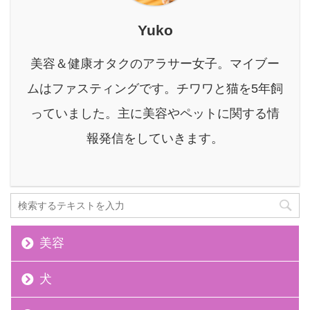
説していくので、安心し
て読み進めていただける
Yuko
と嬉しいです。 「ファス
ティング中に酵素ドリン
美容＆健康オタクのアラサー女子。マイブー
クは意味ない」と言われ
る理由と科学的な見解 ま
ムはファスティングです。チワワと猫を5年飼
ず「酵素ドリンクは意味
っていました。主に美容やペットに関する情
ない」と言われる背景か
ら見ていきましょう。 こ
報発信をしていきます。
れには、酵素に対 ...
美容
犬