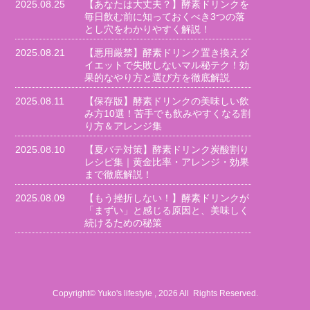
2025.08.25
【あなたは大丈夫？】酵素ドリンクを
毎日飲む前に知っておくべき3つの落
とし穴をわかりやすく解説！
2025.08.21
【悪用厳禁】酵素ドリンク置き換えダ
イエットで失敗しないマル秘テク！効
果的なやり方と選び方を徹底解説
2025.08.11
【保存版】酵素ドリンクの美味しい飲
み方10選！苦手でも飲みやすくなる割
り方＆アレンジ集
2025.08.10
【夏バテ対策】酵素ドリンク炭酸割り
レシピ集｜黄金比率・アレンジ・効果
まで徹底解説！
2025.08.09
【もう挫折しない！】酵素ドリンクが
「まずい」と感じる原因と、美味しく
続けるための秘策
Copyright© Yuko's lifestyle , 2026 All Rights Reserved.