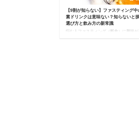
【9割が知らない】ファスティング中
素ドリンクは意味ない？知らないと
選び方と飲み方の新常識
悩む人ファスティング（断食）に興味が
けれど、酵素ドリンクって本当に必要な
意味ないって聞くけど、実際どうなんだ
う？ 今回はこのような疑問に答えてい
す。 本記事では、酵素ドリンクに関す
を解消し、ファスティングで酵素ドリン
上手に活用する方法をご紹介します。 
やすく解説していくので、安心して読み
ていただけると嬉しいです。 「ファス
グ中に酵素ドリンクは意味ない」と言わ
理由と科学的な見解 まず「酵素ドリン
味ない」と言われる背景から見ていきま
う。 これには、酵素に対 ...