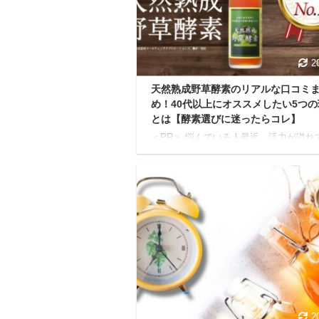
粧水を毎朝使用中 この記事を書いてい
バルクオムを使い始めて10ヶ月。 現在
に関し ...
2
天然熟成野草酵素のリアルな口コミ
め！40代以上にオススメしたい5つの
とは【酵素選びに迷ったらコレ】
＜PR＞ 悩んでいる人最近、活力が溢れ
いな...昔と比べて、お腹がスッキリし
増えたし… もし、あなたがそう感じて
ら、年齢と共に変化する体の内側のバラ
が原因かもしれません。 現代の食生活
工食品が増え、欧米化が進んだことで、
体に大切な酵素や栄養が不足しがちと言
ています。 酵素は、私たちがイキイキ
するために欠かせない存在。 残念なが
齢を重ねるごとに体内で作られる酵素の
減ってしまうため、意識して補うのが健
な毎日を送る鍵となります。 そんな中
されている ...
2