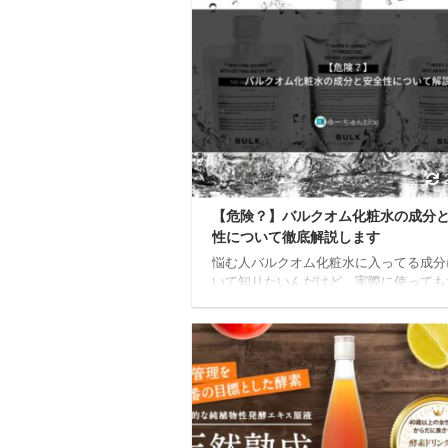
【危険？】バルクオム化粧水の成分
性について徹底解説します
悩む人バルクオム化粧水に入ってる成分
いて知りたいんだけど、実際に使っても
夫な化粧水なのかな？ちょっと気になっ
いるんだけど、逆に使って肌荒れしたり
いか正直不安。。。 今日はこんな疑問
ていきます。 本記事の内容 バルクオム
について解説 バルクオム化粧水の安全
いて解説 各肌質におけるバルクオム化
適正について解説 本記事の信頼性 筆者
クオム使用歴10ヶ月突破 現在もバルク