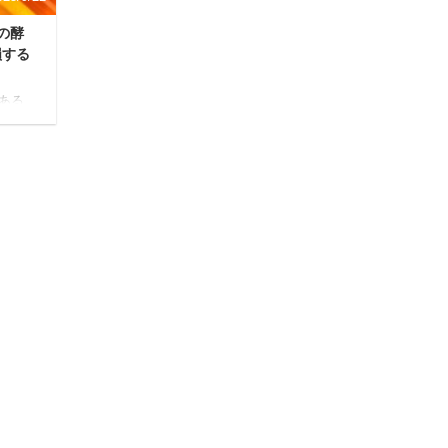
の酵
損する
ある
の？
ろ
きま
る疑問
クを
わかり
進め
ティン
れる
クは意
しょ