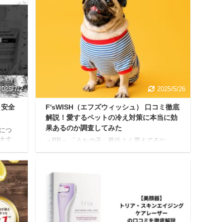
2025/7/2
2025/5/26
と安全
F'sWISH（エフズウィッシュ） 口コミ徹底
解説！愛するペットの冷え対策に本当に効
果あるのか調査してみた
につ
大丈
＜PR＞ 「うちの子、最近よく震えてるな…」
ては
そんなペットの“冷え”に悩む飼い主さんへ。 今
しな
回は、着るだけでじんわり温まる“温活アイテ
に答え
ム”をご紹介します。 人間と同じように、ペッ
の成分
トにとっても冷えは様々な不調を引き起こす
性につ
可能性があります。 そこで今回ご紹介したい
粧水の
のが、ペットの温活ケアブランド
のバル
「F'sWISH（エフズウィッシュ）」です。 本
オム化
記事では、F'sWISH（エフズウィッシュ）が本