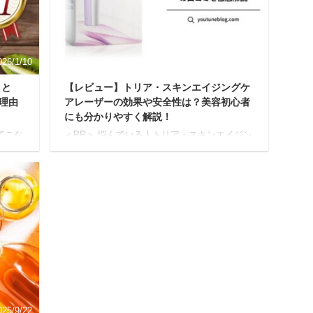
る私は
当に愛するペットの冷え対策に効果が期待で
化粧水
きるのか、深掘りしていきます。 商品の特
徴、メリット・デメリット、そして実際の口
コミ ...
026/1/10
2025/6/19
まと
【レビュー】トリア・スキンエイジングケ
理由
アレーザーの効果や安全性は？美容初心者
にも分かりやすく解説！
てこな
＜PR＞ 悩んでいる人トリア・スキンエイジン
ない日も
グケアレーザーの評判ってどうなんかな？効
いるな
果とか実際使っている人の声を聞いてみたい
ンス
今回はこのような疑問に答えていきます。 こ
は、加
の記事を読み終わる頃にわかること トリア・
本来
スキンエイジングケアレーザーの魅力 トリ
われ
ア・スキンエイジングケアレーザー安全性 ト
と活動
リア・スキンエイジングケアレーザーの評判
ら、年
昨今、ニキビ跡や毛穴の治療は普及し、今で
量は
は様々な治療法があります。 酸の力で古い角
やか
質を剥がし、新しい皮膚の再生を促す『ケミ
で注目
カルピーリング』を始め、皮膚に物理的に穴
を開ける『ダー ...
025/9/22