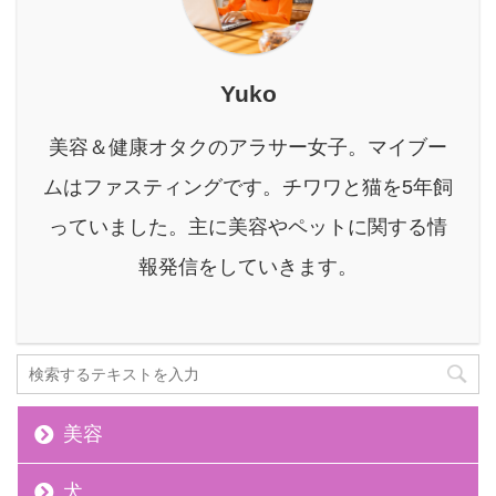
ンシ ...
今、注目すべきデトック
ス＆体質改善メソッドが
あります。 それが、古来
Yuko
からの知恵である「断食
（ファスティング）」
美容＆健康オタクのアラサー女子。マイブー
と、自然の力が生み出す
温熱療法「酵素風呂」を
ムはファスティングです。チワワと猫を5年飼
組み合わせた相乗効果で
っていました。主に美容やペットに関する情
す。 本記事では、なぜこ
の二つを組み合わせるこ
報発信をしていきます。
とで、より深く、より効
果 ...
美容
犬