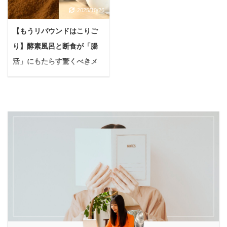
し あなたは最近、このよ
たびにため息が出ること
ーフェン そんな願いを叶
から、今日から試せる具
2025/10/26
うに感じることはありま
が増えたし… そう感じる
える、今大注目のアイテ
体的なアレンジ方法まで
せんか？ 毎日を元気に、
こと、ありませんか？
ムが生ごみ乾燥機
を徹底解説します。 読了
【もうリバウンドはこりご
そしてキレイに過ごした
30代後半から60代にかけ
「loofen（ルーフェ
すれば、もう酵素ドリン
り】酵素風呂と断食が「腸
いと思うのは、生きてい
て、女性の体は大きな変
ン）」です。 ルーフェン
クを「まずい」と諦める
く上で抱える永遠のテー
活」にもたらす驚くべきメ
化を迎えます。 何をして
は、世界で累計130万台
必要はありません。 酵素
マ。 そんな願いを応援し
も調子が上がらない、年
リットとは
以上を販 ...
ドリンクが「まずい ...
てくれるのが、最近SNS
齢とともに美容の悩みが
現代社会に生きる私たち
でも注目されている
増えてきたと感じる方も
は、日々様々なストレス
「MREリバランス」とい
多いかもしれません。 今
や不調にさらされていま
う酵素ドリンクです。 結
回、特にご紹介したいの
す。 食生活の乱れ、運動
論からいうと、MREリバ
は〝無添加だから、身体
不足、人間関係の悩みな
ランスは「毎日を元気に
にやさしい〟を掲げる酵
ど、気づけば心身が重
過ごしたいと考える40代
素ドリンク「エッセンシ
く、本来の輝きを失って
以上の方にとてもオスス
ア酵素」です。 本記事の
いませんか？ もしあなた
メな商品」です。 本記事
内容 エッセンシア酵素の
が「もっと健康になりた
の内容 MREリバランス
特徴 エッセンシア酵素の
い」「もっと美しくなり
の特徴 MREリバランス
口コミ エッセンシア酵素
たい」「心からスッキリ
の ...
の効果的な飲み方 エッセ
したい」と願うなら、