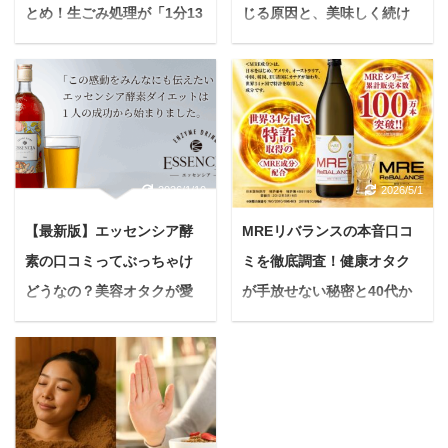
とめ！生ごみ処理が「1分13
じる原因と、美味しく続け
秒→18秒」に激変する理由
るための秘策
＜PR＞ 毎日の生ごみ処
悩む人健康や美容のため
理、本当に大変ですよ
に酵素ドリンクを始めた
ね。 次のゴミの日まで保
けど、正直まずくて続け
管場所に困る 三角コーナ
られない… そう感じてい
ーやシンクの掃除が面倒
る方は、きっと少なくな
2026/1/10
2026/5/1
在宅ワークで生ごみの量
いでしょう。 独特の風
が増えた 夏場の不快なニ
味、青臭さ、とろみのあ
【最新版】エッセンシア酵
MREリバランスの本音口コ
オイやコバエにうんざり
る喉ごし…。 期待してい
素の口コミってぶっちゃけ
ミを徹底調査！健康オタク
する 重いゴミ袋をゴミ捨
た味と違ってがっかり
て場まで運ぶのがおっく
し、せっかく買ったのに
どうなの？美容オタクが愛
が手放せない秘密と40代か
う ヌルヌルとした生ごみ
棚の奥にしまい込んでし
飲する理由と本音を徹底検
らの新習慣【保存版】
やその臭いがとにかく苦
まう。そんな経験、あり
証
＜PR＞ 悩んでいる人な
手 もし、上記の悩みが解
ませんか？ 本記事では、
んだかハツラツとした毎
＜PR＞ 悩んでいる人最
消されるとしたら、毎日
そんな酵素ドリンクの味
日を過ごせないな...前よ
近、なんだかスッキリし
の暮らしはもっと快適に
に悩むあなたのために、
りお肌の調子も気になる
ないなぁ…毎朝鏡を見る
なると思いませんか？ ル
味が苦手な科学的な理由