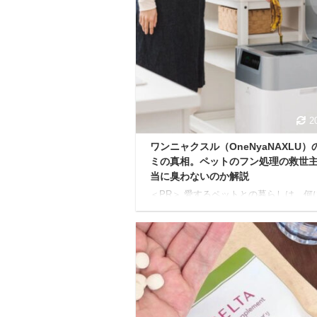
せっかく買ったのに棚の奥にしまい込ん
まう。そんな経験、ありませんか？ 本
は、そんな酵素ドリンクの味に悩むあな
ために、味が苦手な科学的な理由から、
から試せる具体的なアレンジ方法までを
解説します。 読了すれば、もう酵素ド
を「まずい」と諦める必要はありません
素ドリンクが「まずい ...
2
ワンニャクスル（OneNyaNAXLU）
ミの真相。ペットのフン処理の救世
当に臭わないのか解説
＜PR＞ 愛するペットとの暮らしは、何
えがたい喜びを与えてくれます。 です
活の中で下記のような悩みを抱える時は
ませんか？ 「散歩から帰ると、あのフ
オイが気になる…」 「夏場の生ごみの
どうにかしたい！」 「マンション暮ら
ら、フンをトイレに流すのも不安だし、
らせたらどうしよう…」 従来のペット
処理は、拾ってトイレに流すと「詰まる
も…」「面倒…」 拾って袋に入れてゴ