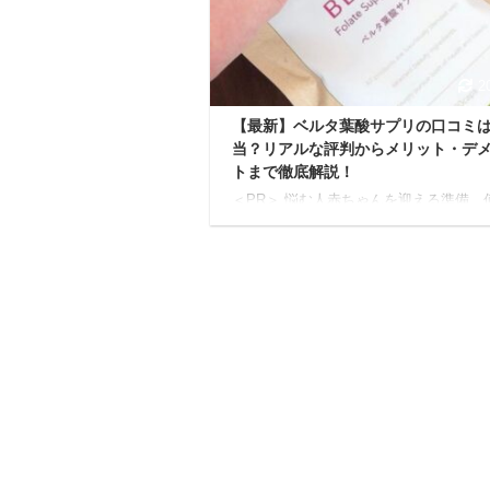
入れると「ニオイがきつい」「面倒」「
が重い」といった悩みがつきものでした
し、あなたがこ ...
2
【最新】ベルタ葉酸サプリの口コミ
当？リアルな評判からメリット・デ
トまで徹底解説！
＜PR＞ 悩む人赤ちゃんを迎える準備、
始めたらいいんだろう？妊娠中の体調管
ちゃんとできてるかな？ 妊活中や妊娠
性は、多くの不安や疑問を抱えることが
ますよね。 そんな時「葉酸サプリ」は
ゃんの健やかな成長とママの健康維持を
ートする欠かせないアイテムとして注目
ています。 しかし、たくさんの葉酸サ
中から、 どれを選べばいいのか？ 本当
があるのか？ 毎日続けられるか？ と迷
多いでしょう。 そこで、ぜひ知ってほ
が「ベルタ葉酸サプリ」です。 ベルタ
プリは7 ...