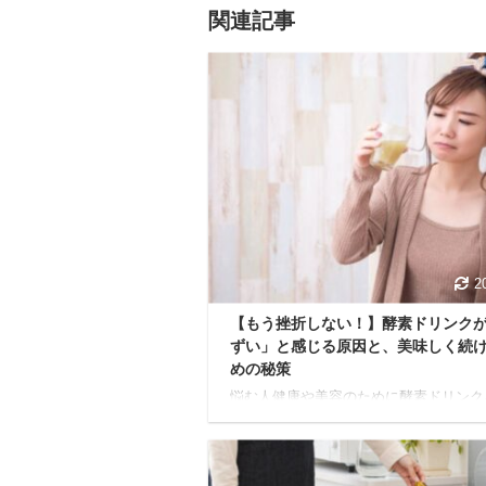
関連記事
2
【もう挫折しない！】酵素ドリンク
ずい」と感じる原因と、美味しく続
めの秘策
悩む人健康や美容のために酵素ドリンク
めたけど、正直まずくて続けられない…
感じている方は、きっと少なくないでし
う。 独特の風味、青臭さ、とろみのあ
し…。 期待していた味と違ってがっか