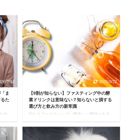
026/2/14
2025/9/22
が「ま
【9割が知らない】ファスティング中の酵
けるた
素ドリンクは意味ない？知らないと損する
選び方と飲み方の新常識
を始
悩む人ファスティング（断食）に興味がある
 そう
けれど、酵素ドリンクって本当に必要なの？
ょ
意味ないって聞くけど、実際どうなんだろ
る喉ご
う？ 今回はこのような疑問に答えていきま
りし、
す。 本記事では、酵素ドリンクに関する疑問