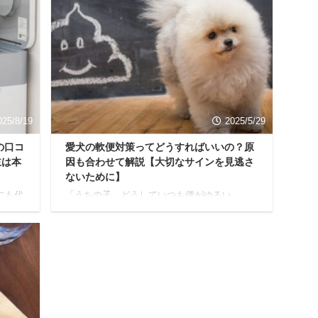
でし
を解消し、ファスティングで酵素ドリンクを
記事で
上手に活用する方法をご紹介します。 わかり
たの
やすく解説していくので、安心して読み進め
今日
ていただけると嬉しいです。 「ファスティン
徹底
グ中に酵素ドリンクは意味ない」と言われる
リンク
理由と科学的な見解 まず「酵素ドリンクは意
。 酵
味ない」と言われる背景から見ていきましょ
う。 これには、酵素に対 ...
025/8/19
2025/5/29
の口コ
愛犬の軟便対策ってどうすればいいの？原
主は本
因も合わせて解説【大切なサインを見逃さ
ないために】
にも代
「うちの子、どうしていつも便がゆるい
が、生
の…？」 「お散歩のたびに、便を拾うのが一
あり
苦労で…」 愛するワンちゃんの軟便に、心を
ンのニ
痛めている飼い主さんは少なくありません。
悪臭、
もしかしたら「うちの子だけがこんなに便が
しだか
ゆるいのかな？」と、一人で悩みを抱えてい
詰ま
るかもしれませんね。 でも、ご安心くださ
のフン
い。 犬の軟便は、実は多くのワンちゃんに見
か
られるお悩みなんです。 愛犬の軟便は、見た
ミ箱に
目以上に、体に負担がかかっているサインか