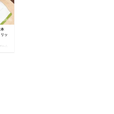
ゴミ
もしれません。 もし、軟便が続いているな
。 も
ら、それは愛犬からの「何か助けてほし
い！」という大切なメッセージ ...
025/8/20
は本
メリッ
何から
理、
中の女
あり
、赤ち
サポ
され
プリの
に効果
う方も
しいの
葉酸サ