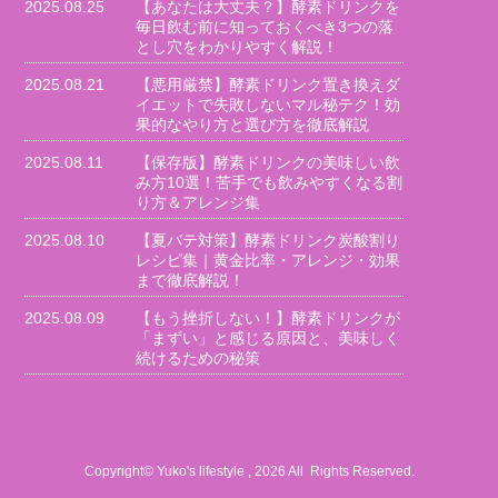
2025.08.25
【あなたは大丈夫？】酵素ドリンクを
毎日飲む前に知っておくべき3つの落
とし穴をわかりやすく解説！
2025.08.21
【悪用厳禁】酵素ドリンク置き換えダ
イエットで失敗しないマル秘テク！効
果的なやり方と選び方を徹底解説
2025.08.11
【保存版】酵素ドリンクの美味しい飲
み方10選！苦手でも飲みやすくなる割
り方＆アレンジ集
2025.08.10
【夏バテ対策】酵素ドリンク炭酸割り
レシピ集｜黄金比率・アレンジ・効果
まで徹底解説！
2025.08.09
【もう挫折しない！】酵素ドリンクが
「まずい」と感じる原因と、美味しく
続けるための秘策
Copyright© Yuko's lifestyle , 2026 All Rights Reserved.