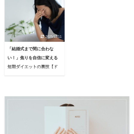
悩んでいる人毎晩、愛犬
結婚式を目前に控え、最
るものでありません。 本
のラベンダー洗顔石けん
が吠えて中々眠れないの
高の自分を迎えたいと願
記事の内容 フラクショナ
の実際口コミ 私自身もつ
よね…近所迷惑になって
う花嫁さんは多いはず。
ルレーザーを実際に照射
い先日まで、『お肌に優
いないかも心配だし、ど
ドレスを美しく着こな
して感じたデメリット3
しい洗顔石けんがないか
うしたらいいんだろう…
し、写真映えするシャー
つをご紹介 フラクショナ
なー』と探していまし
2025/12/11
具体的な対策とかあった
プなフェイスラインを手
ルレーザーを実際に照射
た。 そしてネットの口コ
ら教えて欲しいな 今回
に入れるために「塩抜
して感じたメリット5つ
「結婚式まで間に合わな
ミ等を参考に、松山油脂
は、このような疑問に答
き」が驚くほど効果的な
をご紹介 フラクショナル
のラベンダー洗顔石けん
い！」焦りを自信に変える
えていきます。 結論から
のをご存知ですか？ 「塩
レーザーの適性を解説 本
が気になったので、思い
言うと、犬の夜鳴きは適
抜き」は単に塩分を控え
短期ダイエットの裏技【ド
記事の信頼性 ...
切って購入に踏み切るこ
切な対応次第で改善でき
るだけではありません。
レス姿に自信を】
とに。 結論から先に言う
る可能性は十分ありま
体内の余分な水分や老廃
「結婚式まで、もう時間
と、使用して ...
す。 犬が夜中に吠えるの
物を排出し、むくみを解
がないのにダイエットが
は、決してわがままでは
消することで、想像以上
間に合わない…！」 今の
なく、私たちに何かを伝
に見た目の変化を実感で
あなたはこのような悩み
えようと一生懸命サイン
きる美容法です。 本記事
を抱えていませんか？ 素
を送っているのです。
では、結婚式1週間前か
敵なウェディングドレス
Yuko筆者自身も愛犬「チ
らできる「塩抜き」につ
を最高の姿で着たい 人生
ワワ」を5年飼っていた
いて、効果から実践方