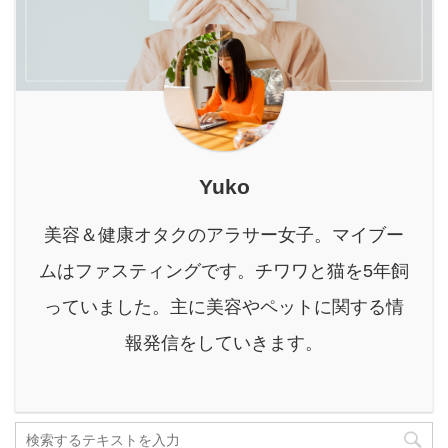
で一度きりの晴れ舞台を
経験があり、夜鳴きをし
法、注意点、さらに塩抜
後悔なく迎えたい そう願
ていた時期もありました
きと相性の良いファステ
うプレ花嫁さんの気持
が、以下で紹介する対策
ィングまで、花嫁さんの
ち、痛いほどよくわかり
方法で改善したので信 ...
疑問や不安を解消できる
ます。 SNSで見る完璧
よ ...
な花嫁さんたちと比べて
「私には無理かも…」と
落ち込むこともあるかも
Yuko
しれませんが、諦めるの
はまだ早いです！ 本記事
美容＆健康オタクのアラサー女子。マイブー
は、まさに「結婚式まで
時間がないけれど、どう
ムはファスティングです。チワワと猫を5年飼
しても痩せたい！」と願
っていました。主に美容やペットに関する情
うあなたのために書きま
した。 Yuko限られた時
報発信をしていきます。
間の中でも、 ...