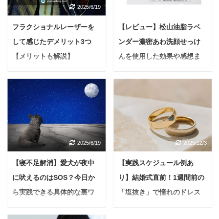
2025/6/19
2025/7/8
フラクショナルレーザーを
【レビュー】松山油脂ラベ
して感じたデメリット3つ
ンダー濃密あわ洗顔せっけ
【メリットも解説】
んを使用した効果や感想ま
とめ【メリットデメリッ
悩んでいる人フラクショ
ナルレーザーのデメリッ
ト】
トを知りたいな。ちょっ
悩んでいる人松山油脂の
とやるのが怖いんだけ
ラベンダー洗顔石けんっ
ど、実際にやってみた人
て実際どうなの？使用し
の感想が聞きたい。 今回
ている人のリアルな感想
はこんな疑問に答えてい
2025/6/19
2025/12/3
が知りたい このような疑
きます。 前置き 筆者の
問に答えていきます。 こ
【寝不足解消】愛犬が夜中
【実践スケジュール例あ
述べるデメリット及びメ
の記事でわかること 松山
リットはあくまでも実体
に吠えるのはSOS？今日か
り】結婚式直前！1週間前の
油脂のラベンダー洗顔石
験を元にした感想による
ら実践できる具体的な裏ワ
「塩抜き」で憧れのドレス
けんの全成分 筆者が実際
ものです。 美容治療は必
に使用して感じたメリッ
ザを徹底解説
姿へ【花嫁必見】
ずしも効果効能を保証す
トとデメリット 松山油脂