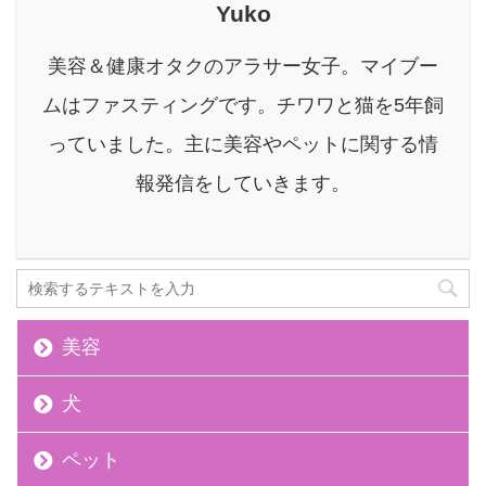
Yuko
ルリンスの違いを正確に
理解している人は少ない
美容＆健康オタクのアラサー女子。マイブー
かもしれません。 本記事
では、マウスウォッシュ
ムはファスティングです。チワワと猫を5年飼
とデンタルリンスの違い
っていました。主に美容やペットに関する情
を詳しく解説し、それぞ
れの特徴や効果、使用方
報発信をしていきます。
法、選び方のポイン ...
美容
犬
ペット