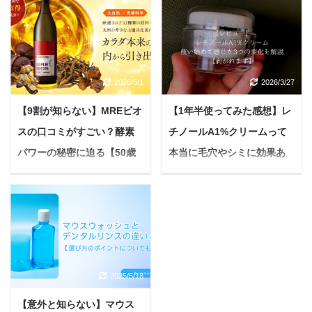
＜PR＞ 悩んでいる人う
近年、温活やデトック
ちの子、散歩中に引っ張
ス、美肌効果で注目を集
るから、私の腕がいつも
める酵素風呂。 自然の発
痛くなっちゃって…しか
酵熱を利用した温浴法
も、ハーネスが首を苦し
は、多くの方に支持され
2026/5/1
2026/3/27
めているみたいで、時々
ています。 しかし、温か
咳き込むのが心配になる
く湿度の高い環境から
【9割が知らない】MREビオ
【1年半使ってみた感想】レ
んだよね。毎回つけよう
「ゴキブリが出るので
スの口コミがすごい？酵素
チノールA1%クリームって
とすると、頭を通すのを
は？」「衛生面は本当に
嫌がって、逃げ回っちゃ
安全なの？」といった不
パワーの秘密に迫る【50歳
本当に毛穴やシミに効果あ
うし。ペルロスハーネス
安を感じる声も少なくあ
から始める健康生活】
る？3つの変化を解説【レビ
の口コミって実際のとこ
りません。 せっかく酵素
ュー】
＜PR＞ 「なんだか以前
ろどうなんだろう。 愛し
風呂に興味を持っても、
より、活力がなくなって
＜PR＞ 悩んでいる人レ
い我が子とのお散歩は、
衛生面の不安があるとな
いる…」 「季節の変わり
チノール1%クリームっ
何よりも幸せな時間です
かなか利用に踏み切れな
目に体調を崩しやす
てどうなの？肌質の改善
よね。でももし今、少し
いもの。 本記事では、酵
い…」 「若い頃より肌の
に期待できるって聞くけ
でもモヤモヤを感じてい
素風呂の衛生面、特に
2025/5/18
調子が気になる…」。
ど、副作用もあるみたい
るとしたら、もしかする
「ゴキブリ」に関する疑
50歳を過ぎると、上記の
だし、ぶっちゃけ躊躇し
と、ハーネス選びが原因
問に焦点を当て、真実を
【意外と知らない】マウス