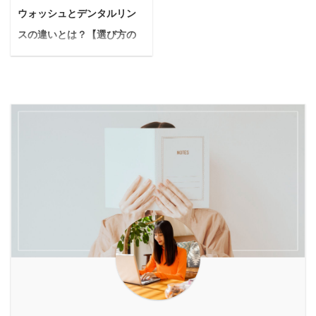
ように感じる瞬間が増え
てる自分がいます。使用
かもしれません。 とはい
徹底的に解説します。
ウォッシュとデンタルリン
ていませんか？ もしかす
者の正直な感想を知りた
え、市販のハーネスはた
Yuko 安心して酵素風呂
ると、知らず知らずのう
スの違いとは？【選び方の
いです。 今日はこんな疑
くさんあって、どれを選
を楽しむための正しい知
ちにヒト本来の持つ活力
問について答えていきま
ポイントについても解説】
べばいいのかついつい ...
識と、サロン選びのポイ
を引き出す力が弱くなっ
す。 この記事を読むこと
ン ...
悩んでいる人マウスウォ
ているかもしれません。
でわかること レチノール
ッシュとデンタルリンス
年齢とともに、私たちの
1%クリームを1年使い続
の違いってなに？選び方
身体が本来持っている力
けて感じた変化 レチノー
のポイントとかあったら
は少しずつ衰えていきま
ル1%クリームの使い方
教えてほしいな。 今回は
す。 しかし、諦めるのは
レチノール1%クリーム
上記のような疑問に答え
まだ早いです。 今、健康
使用の際の注意点 A反応
ていきます。 口腔ケアは
分野で大きな注目を集め
を軽減するおすすめの化
健康的な生活を送る上で
ているのが、独自の成分
粧品 私も最初はあなたと
非常に重要です。歯磨き
「MRE成分」を配合した
同じ様に、レチノールを
だけでなく、マウスウォ
「MREビオス」。 本記
実際使用するのに若干の
ッシュやデンタルリンス
事では、私 ...
抵抗がありました。 です
を使用することで、より
が、1 ...
効果的な口腔ケアが可能
になります。 しかし、マ
ウスウォッシュとデンタ