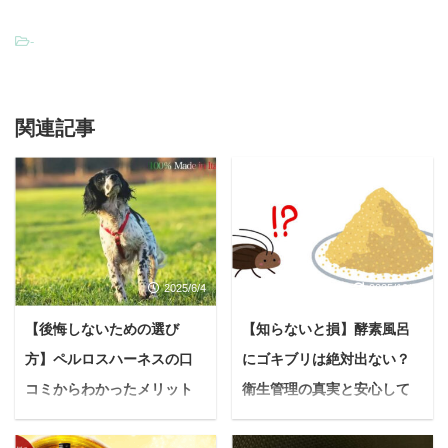
-
関連記事
2025/6/4
2025/10/16
【後悔しないための選び
【知らないと損】酵素風呂
方】ペルロスハーネスの口
にゴキブリは絶対出ない？
コミからわかったメリット
衛生管理の真実と安心して
とデメリットとは？
楽しむ秘訣