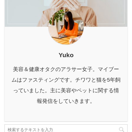
か…」とため息が出るこ
性・安心性・携帯性を備
く美しさを引き出すため
と、ありませんか？ 特に
えた次世代ペットハウス
の、とっておきの秘策
夏場は、生ごみから漂う
「SHAoooN!（シャオー
「酵素ドリンクを使った
強烈な臭い、ブンブン飛
ン）」で ...
ファスティ ...
び回るコバエ、汁だれで
汚れるごみ箱、そして重
くてかさばる生ごみを捨
てる時の億劫さ。日々の
Yuko
暮らしの中で、小さなス
トレスが積み重なってい
美容＆健康オタクのアラサー女子。マイブー
くのは辛いもの。 このよ
ムはファスティングです。チワワと猫を5年飼
うな悩みを持つ方におす
すめしたいのが、家庭用
っていました。主に美容やペットに関する情
生ごみ減量乾燥機「パリ
報発信をしていきます。
パリキュー」シリーズで
す。 パリパリキューは、
ただ生ごみを乾燥させる
だけ ...