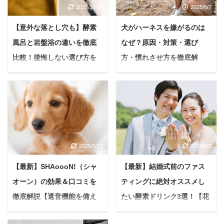
2025/10/14
2025/6/7
【意外な落とし穴も】酵素
犬がハーネスを嫌がるのは
風呂と岩盤浴の違いを徹底
なぜ？原因・対策・選び
比較！後悔しない選び方を
方・慣れさせ方を徹底解
解説【温活の新常識】
説！【簡単5ステップで楽し
くお散歩】
酵素風呂と岩盤浴、どち
らも体を温める「温活」
愛犬との毎日のお散歩
として人気ですよね。 で
は、心も体も元気にする
も「結局、自分にはどっ
ための、かけがえのない
ちがいいんだろう？」と
時間ですよね。 公園で一
2026/5/13
2025/8/7
迷ってしまう方もいるか
緒に歩いたり、新しい場
もしれません。 本記事で
所を探検したり、お日様
【最新】SHAoooN!（シャ
【最新】結婚式前のファス
は、酵素風呂と岩盤浴の
の下で過ごす時間は、私
オーン）の効果＆口コミを
ティングに絶対オススメし
魅力や違いを、あなたの
たち飼い主にとって最高
疑問に寄り添うように分
徹底解説【遮音機能を備え
たい酵素ドリンク3選！【花
の癒やしです。 でも、
かりやすく解説します。
「ハーネスをつけようと
たペットハウス】
嫁美容】
専門的な話は抜きにし
すると、うちの子、なぜ