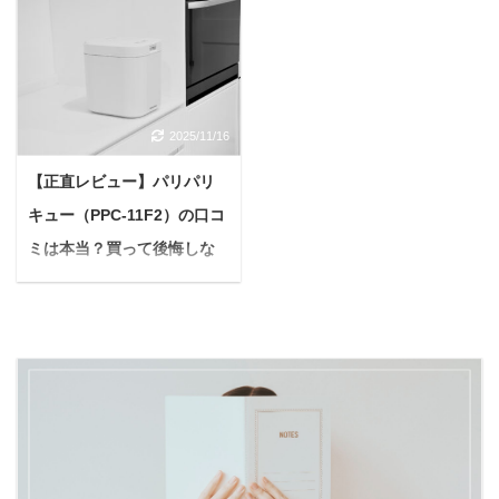
悩んでいる人最近、うち
＜PR＞ 「最高の私で、
て、それぞれのメリッ
か固まっちゃうの」「ハ
の愛犬の鳴き声がご近所
人生最良の日を迎えた
ト・デメリット、そして
ーネスを見せるだけで逃
の迷惑になってないか心
い！」 そう願うプレ花嫁
どんな人にぴったりなの
げ回っちゃう…」といっ
配です。しかも夏になる
さんへ。 結婚式の準備っ
かを具体的にご紹介しま
たお悩みを抱えている方
と雷や花火の音にすごく
て、本当に大変ですよ
すね。 Yuko 読み終わる
もいらっしゃるかもしれ
2025/11/16
怯えて震えちゃう時があ
ね...。 ドレス選び、式場
頃には、きっとあなたに
ません。 ハーネスが原因
ります。避難できる場所
の手配、ゲストリストの
最適な温活法が見つかる
【正直レビュー】パリパリ
でお散歩がちょっぴり憂
やちゃんと確保できるも
作成…やることが山積み
はずです。 酵素風呂と
鬱になるなんて、とても
キュー（PPC-11F2）の口コ
のがあったらな... こうし
で、気づけば自分のケア
は？菌の力で全身ポカポ
残念ですよね。 犬がハー
た問題は、ペットと暮ら
は後回しになりがち。 悩
ミは本当？買って後悔しな
カ！ 酵素風呂は、電気や
ネスを嫌がるのには、実
す上で避けて通れない課
んでいる人このままで、
いためのメリット・デメリ
ガスを使わず、自 ...
はちゃんとした理由があ
題ですよね。 私も過去に
憧れのドレスを素敵に着
ットを解説！
り、決してわがままや反
チワワを5年間飼ってい
こなせるかな…？写真で
...
＜PR＞ 「今日の晩ごは
た経験もあり、鳴き声に
後悔しない最高の笑顔を
ん、美味しかったな！」
悩んでいた時期がありま
残せるか不安... そんな不
…食後の満足感に浸るの
した。 「特に都市部で
安や焦りを感じているあ
も束の間、ふとシンクの
は、防音や騒音対策が必
なたに、ぜひ知ってほし
生ごみに目をやると
要不可欠...」。 その課題
いことがあります。 それ
「あ、またこの問題
を解決するのが、遮音
は、短期間で内側から輝