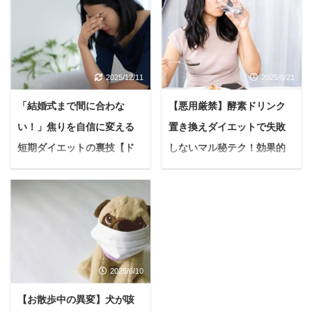
を迎える準備、何から始
ス、美肌効果で注目を集
めたらいいんだろう？妊
める酵素風呂。 自然の発
娠中の体調管理、ちゃん
酵熱を利用した温浴法
とできてるかな？ 妊活中
は、多くの方に支持され
2025/12/11
2025/8/21
や妊娠中の女性は、多く
ています。 しかし、温か
の不安や疑問を抱えるこ
く湿度の高い環境から
「結婚式まで間に合わな
【悪用厳禁】酵素ドリンク
とがありますよね。 そん
「ゴキブリが出るので
い！」焦りを自信に変える
置き換えダイエットで失敗
な時「葉酸サプリ」は、
は？」「衛生面は本当に
赤ちゃんの健やかな成長
安全なの？」といった不
短期ダイエットの裏技【ド
しないマル秘テク！効果的
とママの健康維持をサポ
安を感じる声も少なくあ
レス姿に自信を】
なやり方と選び方を徹底解
ートする欠かせないアイ
りません。 せっかく酵素
説
「結婚式まで、もう時間
テムとして注目されてい
風呂に興味を持っても、
がないのにダイエットが
＜PR＞ 酵素ドリンクを
ます。 しかし、たくさん
衛生面の不安があるとな
間に合わない…！」 今の
使った置き換えダイエッ
の葉酸サプリの中から、
かなか利用に踏み切れな
あなたはこのような悩み
トは、忙しい毎日でも無
どれを選べばいいのか？
いもの。 本記事では、酵
を抱えていませんか？ 素
理なく取り組める人気の
本当に効果があるのか？
素風呂の衛生面、特に
2025/6/10
敵なウェディングドレス
ダイエット法です。 しか
毎日続けられるか？ と迷
「ゴキブリ」に関する疑
を最高の姿で着たい 人生
し「本当に効果がある
う方も多いでしょう。 そ
問に焦点を当て、真実を
【お散歩中の異変】犬が咳
で一度きりの晴れ舞台を
の？」「リバウンドしな