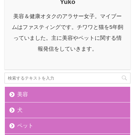
Yuko
ゃんにぴったりのやさし
いハーネスの選び方を、
美容＆健康オタクのアラサー女子。マイブー
わかりやすくご紹介しま
ムはファスティングです。チワワと猫を5年飼
す。 最後まで目を通して
いただければ、大切な家
っていました。主に美容やペットに関する情
族の一員である愛犬と、
報発信をしていきます。
毎日をもっと楽しく、安
心してお散歩できるよう
になると思います。 ...
美容
犬
ペット