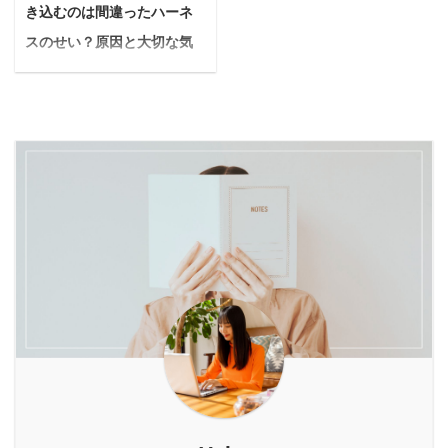
こで、ぜひ知ってほしい
徹底的に解説します。
き込むのは間違ったハーネ
後悔なく迎えたい そう願
い？」「どの酵素ドリン
のが「ベルタ葉酸サプ
Yuko 安心して酵素風呂
うプレ花嫁さんの気持
スのせい？原因と大切な気
クを選べばいいの？」と
リ」です。 ベルタ葉酸サ
を楽しむための正しい知
ち、痛いほどよくわかり
いった疑問や不安を抱え
管を守るハーネスの選び方
プリは7 ...
識と、サロン選びのポイ
ます。 SNSで見る完璧
ている人も少なくありま
ン ...
を解説
な花嫁さんたちと比べて
せん。 本記事では、酵素
悩んでいる人うちの子、
「私には無理かも…」と
ドリンク置き換えダイエ
ハーネスを付けるといつ
落ち込むこともあるかも
ットの基本から、成功す
も『ゴホッ、ゴホッ』っ
しれませんが、諦めるの
るための具体的なやり
て咳き込んじゃうの… 愛
はまだ早いです！ 本記事
方、そして自分にぴった
犬がハーネスで苦しそう
は、まさに「結婚式まで
りの酵素ドリンクの選び
に咳き込んでいたら、心
時間がないけれど、どう
方まで、徹底的に解説し
配でたまりませんよね。
しても痩せたい！」と願
ます。 最後まで読めば、
もしかしたら、咳の原因
うあなたのために書きま
あなたのダイエットの不
はハーネスの選び方や使
した。 Yuko限られた時
安は解消され、理想の体
い方、またはワンちゃん
間の中でも、 ...
を手に入れるための第一
の体に原因があるのかも
歩を踏み出せるはずです
しれません。 本記事で
...
は、愛犬がハーネスで咳
き込む理由から、ワンち