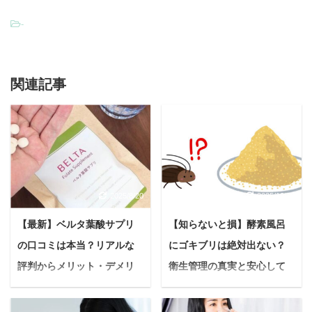
-
関連記事
2025/8/20
2025/10/16
【最新】ベルタ葉酸サプリ
【知らないと損】酵素風呂
の口コミは本当？リアルな
にゴキブリは絶対出ない？
評判からメリット・デメリ
衛生管理の真実と安心して
ットまで徹底解説！
楽しむ秘訣
＜PR＞ 悩む人赤ちゃん
近年、温活やデトック