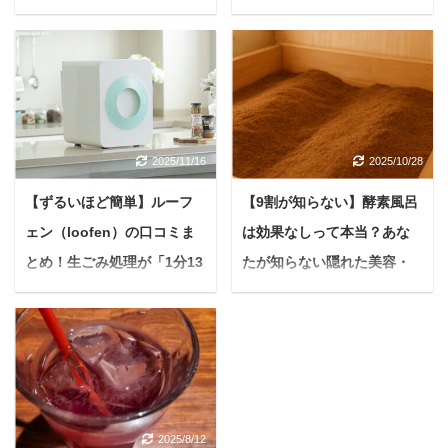
とデメリットとは？
メリットも踏まえ徹底解
説！
＜PR＞ 悩んでいる人う
ちの子、散歩中に引っ張
＜PR＞ 悩む人キッチン
るから、私の腕がいつも
の生ごみ、どうにかした
痛くなっちゃって…しか
いけれど… 夏場の強烈な
も、ハーネスが首を苦し
臭い、コバエの発生、そ
2025/11/16
2025/10/28
めているみたいで、時々
して毎日のゴミ出しの手
咳き込むのが心配になる
間。 こうした生ごみに関
【ずるいほど簡単】ルーフ
【9割が知らない】酵素風呂
んだよね。毎回つけよう
する悩みは、誰もが一度
ェン（loofen）の口コミま
は効果なしって本当？あな
とすると、頭を通すのを
は感じたことがあるので
嫌がって、逃げ回っちゃ
とめ！生ごみ処理が「1分13
たが知らない隠れた美容・
はないでしょうか。 快適
うし。ペルロスハーネス
なキッチンライフを送る
秒→18秒」に激変する理由
健康効果を最大限に引き出
の口コミって実際のとこ
上で、これらは本当にス
すコツ
＜PR＞ 毎日の生ごみ処
ろどうなんだろう。 愛し
トレスの種ですよね。 そ
理、本当に大変ですよ
悩む人酵素風呂に興味は
い我が子とのお散歩は、
んな生ごみ処理の悩みを
ね。 次のゴミの日まで保
あるけれど、本当に効果
何よりも幸せな時間です
根本から解決するかもし
管場所に困る 三角コーナ
があるの？結局、効果な
よね。でももし今、少し
れない、画期的な製品が
ーやシンクの掃除が面倒
かったってよく聞くし…
でもモヤモヤを感じてい
注目を集めています。 そ
2025/8/12
在宅ワークで生ごみの量