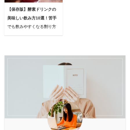
このような疑問を感じて
るとしたら、もしかする
れが、唯一無二のハイブ
が増えた 夏場の不快なニ
いませんか？ インターネ
と、ハーネス選びが原因
【保存版】酵素ドリンクの
リッド式生ごみ処理機
オイやコバエにうんざり
ットで検索すると、賛否
かもしれません。 とはい
「ナクスル」です。 ナク
美味しい飲み方10選！苦手
する 重いゴミ袋をゴミ捨
両論の意見を見かけるこ
え、市販のハーネスはた
スルは「嫌な臭いがしな
て場まで運ぶのがおっく
でも飲みやすくなる割り方
ともありますよね。 結論
くさんあって、どれを選
い」「手間がかからない
う ヌルヌルとした生ごみ
から言うと、酵素風呂で
＆アレンジ集
べばいいのかついつい ...
「音が気にならない」と
やその臭いがとにかく苦
効果を感じる人とそうで
「健康や美容のために酵
いう、これまで ...
手 もし、上記の悩みが解
ない人には、いくつか理
素ドリンクを始めたの
消されるとしたら、毎日
由があります。 本記事で
に、なんだかまずくて飲
の暮らしはもっと快適に
は、酵素風呂がどんなも
みにくい…」「独特の風
なると思いませんか？ ル
のなのか、期待できる効
味が苦手で、結局続けら
ーフェン そんな願いを叶
果、そして効果なしと感
れなかった…」 上記のよ
える、今大注目のアイテ
じてしまう理由を、分か
うに感じていませんか？
ムが生ごみ乾燥機
りやすく解説します。 酵
酵素ドリンクは、毎日の
「loofen（ルーフェ
素風呂の正しい知識を知
継続に意味があるからこ
ン）」です。 ルーフェン
って、あなたの健康や美
そ、美味しく楽しく飲め
は、世界で累計130万台
容に役立てるヒントを見
る方法を見つけるのが何
以上を販 ...
つけていきましょう。 合
よりも大切。 本記事で
わせて読みたい ...
は、酵素ドリンクが苦手