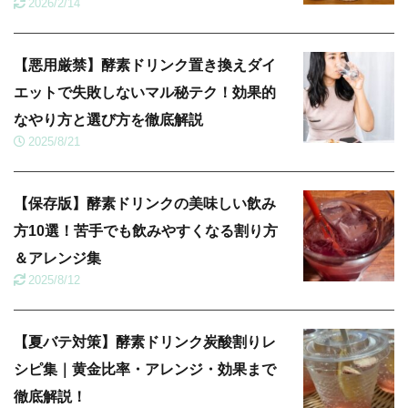
2026/2/14
【悪用厳禁】酵素ドリンク置き換えダイ
エットで失敗しないマル秘テク！効果的
なやり方と選び方を徹底解説
2025/8/21
【保存版】酵素ドリンクの美味しい飲み
方10選！苦手でも飲みやすくなる割り方
＆アレンジ集
2025/8/12
【夏バテ対策】酵素ドリンク炭酸割りレ
シピ集｜黄金比率・アレンジ・効果まで
徹底解説！