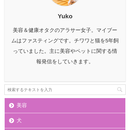
な方でも「美味しい！こ
れなら続けられる！」と
Yuko
思えるような、とってお
きの飲み方や割り方を徹
美容＆健康オタクのアラサー女子。マイブー
底解説します。 初心者の
方でもすぐに試せるアレ
ムはファスティングです。チワワと猫を5年飼
ンジレシピはもちろん、
っていました。主に美容やペットに関する情
美味しさを格段にアップ
させるコツや目的別の飲
報発信をしていきます。
み方など、知りたい情報
...
美容
犬