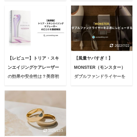
【後悔しない選び方と秘訣
の最終手段まで徹底解説
を暴露】
「ピンポーン！」とイン
ターホンが鳴るたびに、
悩んでいる人愛しい我が
愛犬がけたたましく吠え
子とのお散歩は、私にと
出す。 夜中に遠吠えが始
って何よりも大切な時間
まり、ご近所から壁ドン
のはず… こう思っている
2025/6/19
2022/7/22
や直接苦情が来てしまっ
のに、最近お散歩の時間
た…。 マンションなどの
が少し憂鬱になっていま
【レビュー】トリア・スキ
【風量ヤバすぎ！】
集合住宅で犬と暮らす飼
せんか？ 「うちの子、リ
ンエイジングケアレーザー
MONSTER（モンスター）
い主さんにとって、愛犬
ードをグイグイ引っ張る
の鳴き声は最もデリケー
の効果や安全性は？美容初
ダブルファンドライヤーを
から、いつも腕がパンパ
トな悩みのひとつですよ
ンで痛い…」 「引っ張る
心者にも分かりやすく解
正直にレビューする
ね。 木造や鉄骨造はもち
たびに首や気管が苦しそ
説！
悩んでいる人MONSTER
ろん、比較的防音性が高
うで、咳き込む姿を見る
のダブルファンドライヤ
＜PR＞ 悩んでいる人ト
いとされる鉄筋コンクリ
たびに心が痛む…」 「毎
ーって実際どうなの？使
リア・スキンエイジング
ート（RC）造のマンシ
回引っ張られるから、お
ってみた感想を教えて欲
ケアレーザーの評判って
ョンでも、音は意外と響
散歩がストレスで、心か
しいな。 このような疑問
どうなんかな？効果とか
くもの。ちょっとした鳴
ら楽しめない…」 もし、
2025/12/3
に答えていきます。 補足
実際使っている人の声を
き声が、ご近所トラブル
リードの引っ張りや愛犬