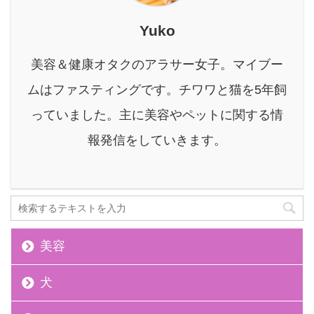
消することで、想像以上
に見た目の変化を実感で
Yuko
きる美容法です。 本記事
では、結婚式1週間前か
美容＆健康オタクのアラサー女子。マイブー
らできる「塩抜き」につ
いて、効果から実践方
ムはファスティングです。チワワと猫を5年飼
法、注意点、さらに塩抜
っていました。主に美容やペットに関する情
きと相性の良いファステ
ィングまで、花嫁さんの
報発信をしていきます。
疑問や不安を解消できる
よ ...
美容
犬