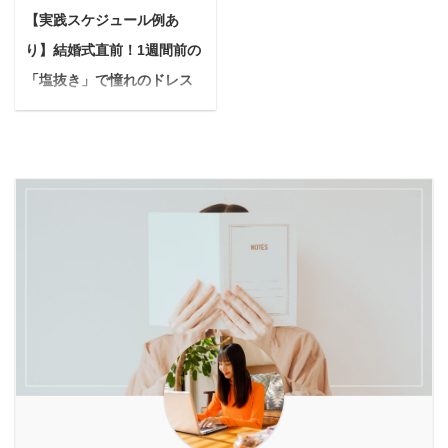
事項『MONSTER』ダブ
聞いてみたい 今回はこの
に発展してしまうケース
【実践スケジュール例あ
の身体への負担に関する
ルファンドライヤーはい
ような疑問に答えていき
も少なくありません。
お悩みを抱えているな
り】結婚式直前！1週間前の
くつか種類がありまし
ます。 この記事を読み終
「どうにかしなきゃ…で
ら、あなたは決して一人
て、今回レビューする型
「塩抜き」で憧れのドレス
わる頃にわかること トリ
も、どうすればいいんだ
ではありません。多くの
は、コイズミのドライヤ
ア・スキンエイジングケ
姿へ【花嫁必見】
ろう？」 そんな不安 ...
飼い主さんが、愛犬の引
ーでも安価（¥4,000〜）
アレーザーの魅力 トリ
結婚式を目前に控え、最
っ張り癖に頭を悩ま ...
な型『KHD-W710』とな
ア・スキンエイジングケ
高の自分を迎えたいと願
ります。 こんにちは、ゆ
アレーザー安全性 トリ
う花嫁さんは多いはず。
ーちゅんです。 忙しい朝
ア・スキンエイジングケ
ドレスを美しく着こな
にできるだけ早く髪を乾
アレーザーの評判 昨今、
し、写真映えするシャー
かす事ができて、値段も
ニキビ跡や毛穴の治療は
プなフェイスラインを手
それなりに安価なドライ
普及し、今では様々な治
に入れるために「塩抜
ヤーを探していた所、
療法があります。 酸の力
き」が驚くほど効果的な
『MONSTERのダブルフ
で古い角質を剥がし、新
のをご存知ですか？ 「塩
ァンドライヤー』という
しい皮膚の再生を促す
抜き」は単に塩分を控え
商品が気になったので ...
『ケミカルピーリング』
るだけではありません。
を始め、皮膚に物理的に
体内の余分な水分や老廃
穴を開ける『ダー ...
物を排出し、むくみを解