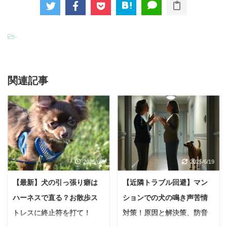
-
関連記事
2025/6/6
2025/6/19
【最新】犬の引っ張り癖は
【近隣トラブル回避】マン
ハーネスで直る？お散歩ス
ションでの犬の鳴き声苦情
トレスに終止符を打て！
対策！原因と解決策、防音