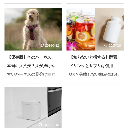
姿へ【花嫁必見】
を解説【美容初心者は必
見】
結婚式を目前に控え、最
高の自分を迎えたいと願
悩んでいる人フラクショ
う花嫁さんは多いはず。
ナルレーザーって毛穴や
ドレスを美しく着こな
ニキビ跡に効果があるっ
し、写真映えするシャー
てよく聞くけど、失敗事
2026/3/12
2025/8/9
プなフェイスラインを手
例もあるみたいだし、な
に入れるために「塩抜
んか怖いな。 でもどうし
【保存版】そのハーネス、
【知らないと損する】酵素
き」が驚くほど効果的な
てもニキビ跡や毛穴は気
本当に大丈夫？犬が抜けや
ドリンクとサプリは併用
のをご存知ですか？ 「塩
になるし、なんとかした
抜き」は単に塩分を控え
すいハーネスの見分け方と
OK？失敗しない組み合わせ
い。人生変えたいんで
るだけではありません。
す。 失敗しないためのポ
正しい装着法を解説
方と注意点を徹底解説
体内の余分な水分や老廃
イントとかあったら教え
愛犬とのお散歩は、かけ
悩む人酵素ドリンクとサ
物を排出し、むくみを解
て欲しいです。 実際のツ
がえのない時間ですよ
プリを一緒に使っても大
消することで、想像以上
イッターでのお悩み事例
ね。 でも、もしお散歩中
丈夫？どう併用すれば一
に見た目の変化を実感で
https://twitter.com/FvFKyl
にハーネスがすっぽ抜け
番効果が出るの？ そうお
きる美容法です。 本記事
4pPnCv8fy/status/11883
てしまったら…想像する
考えの方へ、結論からお
では、結婚式1週間前か
08969585963009 今回
2025/11/16
だけでもヒヤリとしませ
伝えします。 酵素ドリン