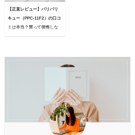
らできる「塩抜き」につ
は、こんなお悩みについ
んか？ 交通事故や迷子、
クとサプリメントは、正
いて、効果から実践方
【正直レビュー】パリパリ
て深堀していきたいと思
他のワンちゃんとのトラ
しい知識をもって選べば
法、注意点、さらに塩抜
います。 フラクショナル
キュー（PPC-11F2）の口コ
ブルなど、考えたくない
併用可能です。 それぞれ
きと相性の良いファステ
レーザーとはレーザー ...
危険がたくさんありま
の役割を理解し、目的に
ミは本当？買って後悔しな
ィングまで、花嫁さんの
す。 実は「犬のハーネス
合わせて組み合わせれ
いためのメリット・デメリ
疑問や不安を解消できる
が抜ける」という悩みは
ば、単体で使う以上の相
よ ...
ットを解説！
多くの飼い主さんが抱え
乗効果が期待できます
＜PR＞ 「今日の晩ごは
ています。 なぜ抜けるの
が、成分の重複や過剰摂
ん、美味しかったな！」
か、そしてどうすれば大
取には注意が必要です。
…食後の満足感に浸るの
切なワンちゃんを危険か
本記事では、酵素ドリン
も束の間、ふとシンクの
ら守れるのか、一緒に見
クとサプリの併用に関す
生ごみに目をやると
ていきましょう。 Yuko
る疑問を解消し、あなた
「あ、またこの問題
本記事を読めば、あなた
の目的やライフスタイル
か…」とため息が出るこ
の不安を解消し、愛犬と
に合わせた最適な組み合
と、ありませんか？ 特に
のお散歩をさらに安全で
わせ方を詳しく解説しま
夏場は、生ごみから漂う
楽しいものにするヒント
す。 具体的な併用テクニ
強烈な臭い、ブンブン飛
が見つかるはずです ...
ックや、失敗しないた ...
び回るコバエ、汁だれで
汚れるごみ箱、そして重