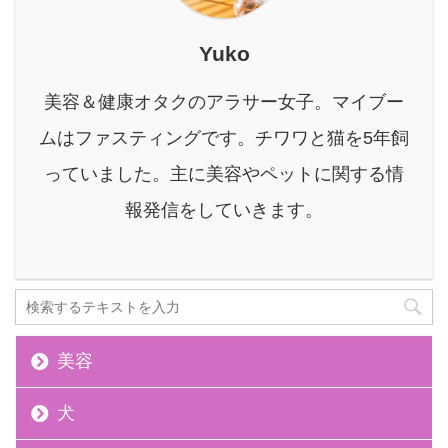
くてかさばる生ごみを捨
てる時の億劫さ。日々の
Yuko
暮らしの中で、小さなス
トレスが積み重なってい
美容＆健康オタクのアラサー女子。マイブー
くのは辛いもの。 このよ
ムはファスティングです。チワワと猫を5年飼
うな悩みを持つ方におす
すめしたいのが、家庭用
っていました。主に美容やペットに関する情
生ごみ減量乾燥機「パリ
報発信をしていきます。
パリキュー」シリーズで
す。 パリパリキューは、
ただ生ごみを乾燥させる
だけ ...
美容
犬