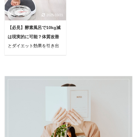
出す。 夜中に遠吠えが始
飼いたいけれど、お留守
は明確な違いがありま
切っても切れない関係と
まり、ご近所から壁ドン
番が心配…」という悩み
す。 本記事では「酵素ド
いっても過言ではありま
2025/10/21
や直接苦情が来てしまっ
を抱える方が増えていま
リンク」と「発酵ドリン
せん。 どんなに高級な化
た…。 マンションなどの
す。 私たち飼い主にとっ
ク」の根本的な違いを解
粧品を使っていても、内
【必見】酵素風呂で10kg減
集合住宅で犬と暮らす飼
て、大切な家族の一員で
説し、それぞれのドリン
側から綺麗にしていかな
は現実的に可能？体質改善
い主さんにとって、愛犬
ある愛犬に長時間一人で
クが持つメリット・デメ
いとニキビはできてしま
の鳴き声は最もデリケー
とダイエット効果を引き出
留守番させるのは、本当
リットを始め、目的に合
うもの。 『普段の食生
トな悩みのひとつですよ
に心苦しいものですよ
すコツ
わせた正しい選び方や ...
活、偏りすぎ ...
ね。 木造や鉄骨造はもち
ね。 「共働きだから、犬
悩む人酵素風呂に入ると
ろん、比較的防音性が高
を飼うのは無理なのか
痩せるって本当？まさか
いとされる鉄筋コンクリ
な？」「うちの子、寂し
10kgも体重が減るなん
ート（RC）造のマンシ
がってないかな？」 上記
て、夢みたいな話でし
ョンでも、音は意外と響
のように感じている方も
ょ？ もしあなたが今、酵
くもの。ちょっとした鳴
いらっしゃるかもしれま
素風呂に興味を持ちなが
き声が、ご近所トラブル
せん。 でも、ご安心くだ
らもダイエット効果につ
に発展してしまうケース
さい。適切な知識と愛情
いて半信半疑なら、ぜひ
も少なくありません。
に加え、少しの工夫があ
最後まで読んでいただき
「どうにかしなきゃ…で
れば、共働きのご家庭で
たいです。 世間では「酵
も、どうすればいいんだ
も愛犬と幸せに暮らすこ