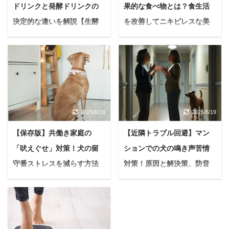
ドリンクと発酵ドリンクの
果的な食べ物とは？食生活
決定的な違いを解説【生酵
を改善してニキビレスな美
素の真実】
肌を目指そう
健康や美容に良いと耳に
悩む人ニキビが中々治ら
する「酵素ドリンク」と
ずに困っています。もし
「発酵ドリンク」。 悩む
かしたら普段の食生活に
人名前が似ているけど、
問題があるような気がす
一体何が違うのかな。結
るんですが、ニキビに効
2025/6/19
2025/6/19
局、自分にはどっちが良
果的な食べ物があったら
いんだろう？ もしかした
教えて欲しいです。 今日
【保存版】共働き家庭の
【近隣トラブル回避】マン
ら、あなたもそんな疑問
はこんな疑問に答えてい
「吠えぐせ」対策！犬の留
ションでの犬の鳴き声苦情
や迷いを抱えているかも
きます。 この記事を読ん
しれません。 ファスティ
でわかること ニキビに効
守番ストレスを減らす方法
対策！原因と解決策、防音
ング（断食）や腸活、美
果的な栄養素がわかる ニ
まとめ【便利グッズも紹
の最終手段まで徹底解説
肌ケアなど、さまざまな
キビを悪化させてしまう
介】
「ピンポーン！」とイン
目的で注目されているこ
食べ物がわかる ニキビに
ターホンが鳴るたびに、
＜PR＞ 近年、共働き世
れらのドリンクですが、
効果的な食べ物がわかる
愛犬がけたたましく吠え
帯の増加に伴い、「犬を
特徴や期待できる効果に
食とニキビには切っても