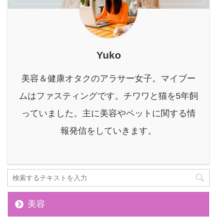
素風呂で〇kg痩せた！」
ろう？」 そんな不安 ...
とは十分に可能です。 本
という声が聞かれる一方
記事の内容 お留守 ...
「本当にそんな効果があ
るの？」と疑問に感じる
方も少なくないでしょ
Yuko
う。 本記事では、酵素風
呂がなぜダイエットに繋
美容＆健康オタクのアラサー女子。マイブー
がるのか、科学的なメカ
ニズムから、実際に目標
ムはファスティングです。チワワと猫を5年飼
を達成した人たちのリア
っていました。主に美容やペットに関する情
ルな体験談、そして成功
の秘訣までを徹底的に解
報発信をしていきます。
説します。 酵素風呂 ...
美容