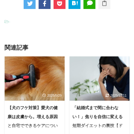
-
関連記事
2025/5/29
2025/12/11
【犬のフケ対策】愛犬の健
「結婚式まで間に合わな
康は皮膚から。増える原因
い！」焦りを自信に変える
と自宅でできるケアについ
短期ダイエットの裏技【ド