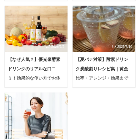
て徹底解説
レス姿に自信を】
悩んでいる人最近、うち
「結婚式まで、もう時間
の子をブラッシングする
がないのにダイエットが
と…パラパラ、ふわっ…
間に合わない…！」 今の
と白い粉が舞い落ちる。
あなたはこのような悩み
え？これってフケ？毛を
を抱えていませんか？ 素
2026/1/2
2025/8/10
触ると、なんだかベタベ
敵なウェディングドレス
タして独特のニオイがす
を最高の姿で着たい 人生
【なぜ人気？】優光泉酵素
【夏バテ対策】酵素ドリン
るし、しきりに体を掻い
で一度きりの晴れ舞台を
ドリンクのリアルな口コ
ク炭酸割りレシピ集｜黄金
ているのを見ると本当に
後悔なく迎えたい そう願
つらい… 愛するわんちゃ
うプレ花嫁さんの気持
ミ！効果的な使い方でお体
比率・アレンジ・効果まで
んのフケを見ると、「ど
ち、痛いほどよくわかり
スッキリファスティング
徹底解説！
こか悪いのかな？」「ど
ます。 SNSで見る完璧
＜PR＞ 悩んでいる人最
暑い日が続くと、冷たく
うしてこんなに出るんだ
な花嫁さんたちと比べて
近、なんだか体が重い気
てシュワっとした飲み物
ろう？」と、心配でたま
「私には無理かも…」と
がする…美容や健康維持
が欲しくなりますよね。
らない気持ちになります
落ち込むこともあるかも
のために何か始めたいけ
そんな時におすすめした
よね。 我が家のチワワ
しれませんが、諦めるの
ど、なかなか続かない…
いのが、酵素ドリンクの
も、冬になると毎年フケ
はまだ早いです！ 本記事
2026/5/22
このように感じていませ
炭酸割りです。 「でも、
が出て心配していまし
は、まさに「結婚式まで