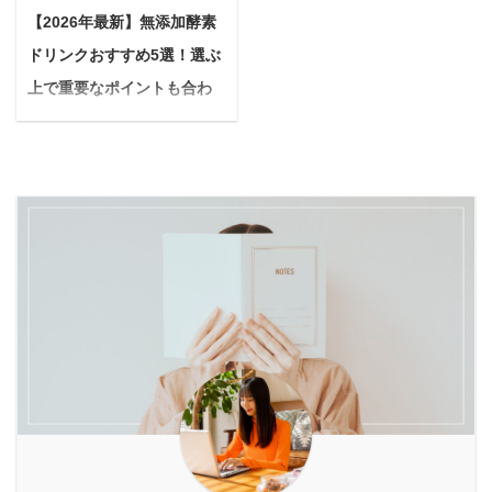
んか？ もしかしたら、あ
ただ炭酸水で割るだけじ
た。 でも、ご安心くださ
時間がないけれど、どう
【2026年最新】無添加酵素
なたの生活には「ファス
ゃ飽きてしまう…もっと
い。犬のフケって、実は
しても痩せたい！」と願
ドリンクおすすめ5選！選ぶ
ティング」と「酵素」が
美味しく、効果的に飲み
多くの飼い主さんが経験
うあなたのために書きま
不足しているのかもしれ
たい！」そう思っていま
上で重要なポイントも合わ
するお悩みの一つなんで
した。 Yuko限られた時
ません。 体の内側からリ
せんか？ 本記事では、酵
せて解説
す。 本記事では、愛犬の
間の中でも、 ...
フレッシュできると注目
素ドリンクを美味しく、
...
＜PR＞ 悩んでいる人最
を集めているファスティ
そして美容や健康に役立
近、なんだか体調を崩し
ング。 そのファスティン
つように楽しむための、
やすい気がする... 年齢を
グをサポートしてくれる
とっておきの方法をご紹
重ねるごとに、私たちの
心強い味方が「酵素ドリ
介します。 効果を最大限
体の変化を感じる機会は
ンク」です。 中でも「優
に引き出すための飲み方
増え、若い頃には気にな
光泉（ゆうこうせん）」
のコツや、他では見かけ
らなかった体のサインに
は、多くのメディアや
ないオリジナルレシピも
気づくことが多くなりま
SNSで話題を呼び、愛用
満載です。 最後まで読め
す。 私も、まさにそんな
者が増えています。 とは
ば、今年の夏は酵素ドリ
一人。 健康診断の結果を
いえ「優光泉って本当に
ンクが手放せない、美味
見ては一喜一憂し、テレ
体はスッキリ ...
しくて楽しい習慣 ...
ビや雑誌で「健康」とい
う言葉を見かけると、つ