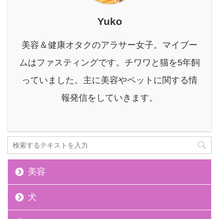
いつい手が伸びてしまい
ます。 そんな中で最近、
Yuko
私が特に注目しているの
が「酵素ドリンク」で
美容＆健康オタクのアラサー女子。マイブー
す。 単なる美容ドリンク
としてだけでなく「健康
ムはファスティングです。チワワと猫を5年飼
維持をサポートする」と
っていました。主に美容やペットに関する情
いう視点から、今後の可
能性に魅力を感じていま
報発信をしていきます。
す。 内側か ...
美容
犬