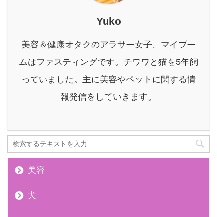
SEO何それ？何かの暗
号？ 本を読むのが嫌い
Yuko
という、俗にいう低スペ
ックで雑魚雑魚人間でし
美容＆健康オタクのアラサー女子。マイブー
た。 しかも文章書くのが
苦手なくせに、昔からブ
ムはファスティングです。チワワと猫を5年飼
ログとか書くのが好き
っていました。主に美容やペットに関する情
で、いつしか『文章で飯
食えたらいいな』と思う
報発信をしていきます。
ようになりまし ...
美容
犬