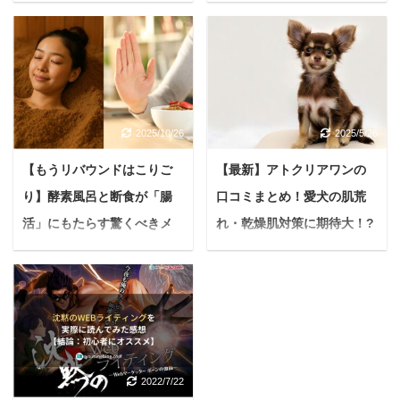
を解説【美容初心者は必
ットまで徹底解説！
見】
＜PR＞ 悩む人赤ちゃん
を迎える準備、何から始
悩んでいる人フラクショ
めたらいいんだろう？妊
ナルレーザーって毛穴や
娠中の体調管理、ちゃん
ニキビ跡に効果があるっ
とできてるかな？ 妊活中
てよく聞くけど、失敗事
2025/10/26
2025/5/26
や妊娠中の女性は、多く
例もあるみたいだし、な
の不安や疑問を抱えるこ
んか怖いな。 でもどうし
【もうリバウンドはこりご
【最新】アトクリアワンの
とがありますよね。 そん
てもニキビ跡や毛穴は気
り】酵素風呂と断食が「腸
口コミまとめ！愛犬の肌荒
な時「葉酸サプリ」は、
になるし、なんとかした
赤ちゃんの健やかな成長
活」にもたらす驚くべきメ
れ・乾燥肌対策に期待大！?
い。人生変えたいんで
とママの健康維持をサポ
す。 失敗しないためのポ
リットとは
【メリットデメリットも踏
ートする欠かせないアイ
イントとかあったら教え
まえつつ解説する】
現代社会に生きる私たち
テムとして注目されてい
て欲しいです。 実際のツ
は、日々様々なストレス
＜PR＞ 悩む人「うちの
ます。 しかし、たくさん
イッターでのお悩み事例
や不調にさらされていま
子、また体を痒がってる
の葉酸サプリの中から、
https://twitter.com/FvFKyl
す。 食生活の乱れ、運動
みたい…最近、フケがひ
どれを選べばいいのか？
4pPnCv8fy/status/11883
不足、人間関係の悩みな
どくて毛がパサつくし。
本当に効果があるのか？
08969585963009 今回
2022/7/22
ど、気づけば心身が重
肌がカサカサして、なん
毎日続けられるか？ と迷
は、こんなお悩みについ