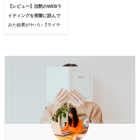
く、本来の輝きを失って
だか可哀想で…」 大切な
う方も多いでしょう。 そ
【レビュー】沈黙のWEBラ
て深堀していきたいと思
いませんか？ もしあなた
家族の一員である愛犬
こで、ぜひ知ってほしい
います。 フラクショナル
イティングを実際に読んで
が「もっと健康になりた
が、皮膚のトラブルでつ
のが「ベルタ葉酸サプ
レーザーとはレーザー ...
い」「もっと美しくなり
みた結果がヤバい【ライテ
らそうにしている姿を見
リ」です。 ベルタ葉酸サ
たい」「心からスッキリ
るのは本当に胸が締め付
ィング初心者必見！】
プリは7 ...
したい」と願うなら、
けられますよね。 動物病
画像：沈黙のWEBライテ
今、注目すべきデトック
院に行ってもなかなか改
ィング 悩む人 沈黙の
ス＆体質改善メソッドが
善しなかったり、色々な
WEBライティングってな
あります。 それが、古来
ケアを試しても一時的な
に？ 沈黙のWEBライテ
からの知恵である「断食
効果しかなかったりする
ィングを読むとどうなる
（ファスティング）」
と、 「もしかして、うち
の？ 沈黙のWEBライテ
と、自然の力が生み出す
の子もアトピーになりや
ィングを読んだ実際の感
温熱療法「酵素風呂」を
すい体質※なのかし
想が知りたい 今回はこん
組み合わせた相乗効果で
ら？」と不安になること
なお悩みを持つ方向けの
す。 本記事では、なぜこ
もあるのではないでしょ
記事となってます。 こん
の二つを組み合わせるこ
うか。 ※セラミド・ヒア
にちは、ゆーちゅんで
とで、より深く、より効
ルロン酸成分のスキンケ
す。 以前の僕は、 文章
果 ...
アが皮膚バリアの健康を
を書くのが下手すぎ
...