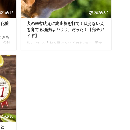
策方
って購入に踏み切ることに。 結論から先に言
うと、使用して ...
021/6/12
2026/3/2
【化粧
犬の来客吠えに終止符を打て！吠えない犬
を育てる秘訣は「〇〇」だった！【完全ガ
イド】
つきも
 今日
悩んでいる人お友達が来てくれたのに、愛犬
記事の
が吠え続けて落ち着かないな…来客があるた
ル お
びにドキドキしちゃうのよね… 犬を飼ってい
理由
ると、上記のような経験、一度はあるのでは
と合わ
ないでしょうか？ 「犬が吠えるのは仕方な
水は使
い」と思いつつも、なんとかしたいと願う飼
身も
い主さんはたくさんいますよね。 結論から言
た 化
うと、犬の来客吠えは原因を知り正しい方法
善さ
で練習すれば改善できます。 Yuko私自身も愛
犬「チワワ」を飼っていた際、インターホン
が鳴るたびに吠えていた時期がありました
が、これからご紹介する方法でかなり改善し
たので信頼性は担保でき ...
026/1/10
まと