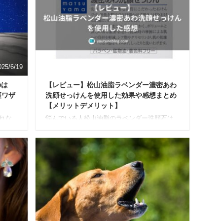
025/6/19
2025/7/8
のは
【レビュー】松山油脂ラベンダー濃密あわ
裏ワザ
洗顔せっけんを使用した効果や感想まとめ
【メリットデメリット】
れな
悩んでいる人松山油脂のラベンダー洗顔石け
心配
んって実際どうなの？使用している人のリア
な対
ルな感想が知りたい このような疑問に答えて
、この
いきます。 この記事でわかること 松山油脂の
ら言う
ラベンダー洗顔石けんの全成分 筆者が実際に
でき
使用して感じたメリットとデメリット 松山油
吠える
脂のラベンダー洗顔石けんの実際口コミ 私自
に何
身もつい先日まで、『お肌に優しい洗顔石け
いる
んがないかなー』と探していました。 そして
」を5
ネットの口コミ等を参考に、松山油脂のラベ
いた
ンダー洗顔石けんが気になったので、思い切