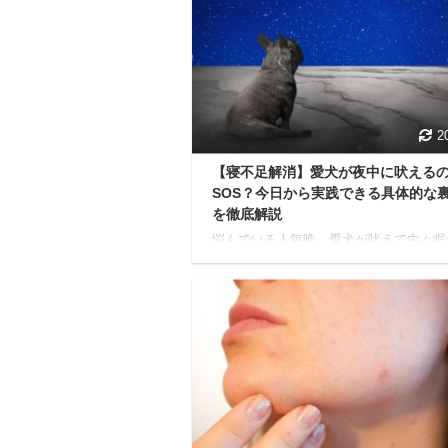
2
【寝不足解消】愛犬が夜中に吠える
SOS？今日から実践できる具体的な
を徹底解説
悩んでいる人毎晩、愛犬が吠えて中々眠
いのよね…近所迷惑になっていないかも
だし、どうしたらいいんだろう…具体的
策とかあったら教えて欲しいな 今回は
ような疑問に答えていきます。 結論か
と、犬の夜鳴きは適切な対応次第で改善
る可能性は十分あります。 犬が夜中に
のは、決してわがままではなく、私たち
かを伝えようと一生懸命サインを送って
のです。 Yuko筆者自身も愛犬「チワワ
年飼っていた経験があり、夜鳴きをして