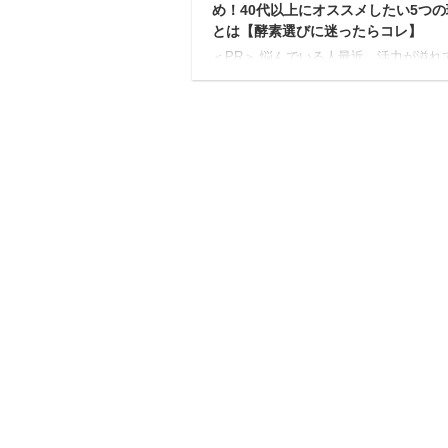
め！40代以上にオススメしたい5つの
とは【酵素選びに迷ったらコレ】
＜PR＞ 悩んでいる人最近、活力が溢れ
いな...昔と比べて、お腹がスッキリし
増えたし… もし、あなたがそう感じて
ら、年齢と共に変化する体の内側のバラ
が原因かもしれません。 現代の食生活
工食品が増え、欧米化が進んだことで、
体に大切な酵素や栄養が不足しがちと言
ています。 酵素は、私たちがイキイキ
するために欠かせない存在。 残念なが
齢を重ねるごとに体内で作られる酵素の
減ってしまうため、意識して補うのが健
な毎日を送る鍵となります。 そんな中
されている ...