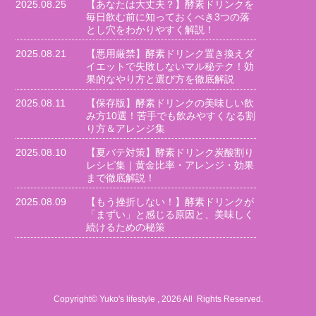
2025.08.25
【あなたは大丈夫？】酵素ドリンクを
毎日飲む前に知っておくべき3つの落
とし穴をわかりやすく解説！
2025.08.21
【悪用厳禁】酵素ドリンク置き換えダ
イエットで失敗しないマル秘テク！効
果的なやり方と選び方を徹底解説
2025.08.11
【保存版】酵素ドリンクの美味しい飲
み方10選！苦手でも飲みやすくなる割
り方＆アレンジ集
2025.08.10
【夏バテ対策】酵素ドリンク炭酸割り
レシピ集｜黄金比率・アレンジ・効果
まで徹底解説！
2025.08.09
【もう挫折しない！】酵素ドリンクが
「まずい」と感じる原因と、美味しく
続けるための秘策
Copyright© Yuko's lifestyle , 2026 All Rights Reserved.