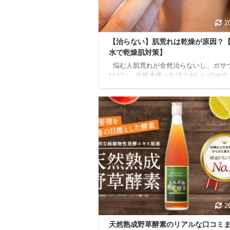
時期もありましたが、以下で紹介する対
法で改善したので信 ...
2
【治らない】肌荒れは乾燥が原因？
水で乾燥肌対策】
悩む人肌荒れが全然治らないし、ガサ
ひどい。化粧水使ったほうがいいのかな
はこんな疑問に答えていきます。
本
内容 乾燥によって引き起こされるトラブ
肌の乾燥には化粧水を使ったほうがいい
化粧水の選び方 化粧水の使い方 化粧水
せて使いたい物 結論から言うと、化粧
うべきです。
本記事の信頼性 筆者自
昔、乾燥肌に悩んでいて肌荒れが凄かっ
粧水をしっかりつけることで乾燥肌が改
れ ...
2
天然熟成野草酵素のリアルな口コミ