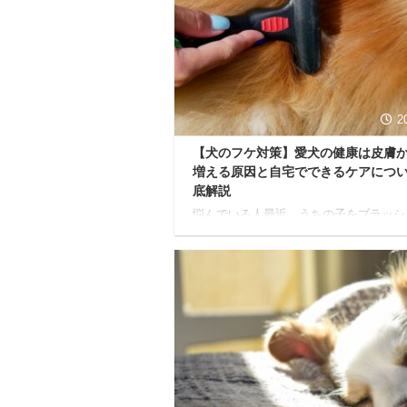
性が高いとされる鉄筋コンクリート（R
のマンションでも、音は意外と響くもの
ょっとした鳴き声が、ご近所トラブルに
してしまうケースも少なくありません。
うにかしなきゃ…でも、どうすればいい
ろう？」 そんな不安 ...
2
【犬のフケ対策】愛犬の健康は皮膚
増える原因と自宅でできるケアにつ
底解説
悩んでいる人最近、うちの子をブラッシ
すると…パラパラ、ふわっ…と白い粉が
落ちる。え？これってフケ？毛を触ると
んだかベタベタして独特のニオイがする
しきりに体を掻いているのを見ると本当
らい… 愛するわんちゃんのフケを見る
「どこか悪いのかな？」「どうしてこん
出るんだろう？」と、心配でたまらない
ちになりますよね。 我が家のチワワも
なると毎年フケが出て心配していました
も、ご安心ください。犬のフケって、実
くの飼い主さんが経験するお悩みの一つ