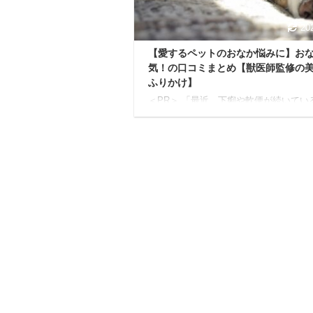
です。 本記事では、愛犬の ...
20
【愛するペットのおなか悩みに】お
気！の口コミまとめ【獣医師監修の
ふりかけ】
＜PR＞ 「最近、下痢や軟便が続いてい
い…」 「どうも便秘気味で、苦しそう
いるのを見ると心が痛む…」 「フケが
り、目やにや涙やけがひどくなったりし
アレルギーなのかな？」 動物病院に連
っても、薬で一時的に落ち着いても、根
な解決にはなっていない気がする…そん
悩みを抱えているあなたへ。 可愛い我
元気がない姿を見るのは、何よりもつら
すよね。 もしかしたら、不調の原因は
る我が子の「おなか」、つまり腸内環境
れにあるのかもしれません。 「ペット
は、腸内環境か ...