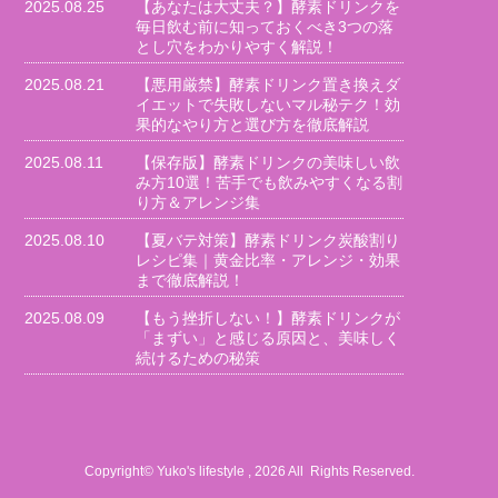
2025.08.25
【あなたは大丈夫？】酵素ドリンクを
毎日飲む前に知っておくべき3つの落
とし穴をわかりやすく解説！
2025.08.21
【悪用厳禁】酵素ドリンク置き換えダ
イエットで失敗しないマル秘テク！効
果的なやり方と選び方を徹底解説
2025.08.11
【保存版】酵素ドリンクの美味しい飲
み方10選！苦手でも飲みやすくなる割
り方＆アレンジ集
2025.08.10
【夏バテ対策】酵素ドリンク炭酸割り
レシピ集｜黄金比率・アレンジ・効果
まで徹底解説！
2025.08.09
【もう挫折しない！】酵素ドリンクが
「まずい」と感じる原因と、美味しく
続けるための秘策
Copyright© Yuko's lifestyle , 2026 All Rights Reserved.