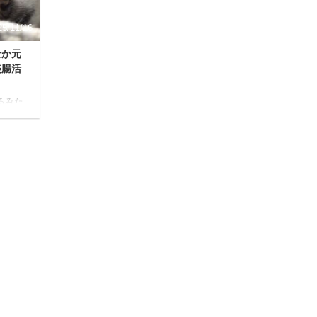
への一歩を踏み出すヒン ...
25/11/16
なか元
美腸活
るみた
にして
増えた
て、
れて行
本的
なお
が子の
いで
、愛す
の乱
の元気