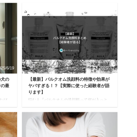
025/6/19
2025/7/2
の犬の
【最新】バルクオム洗顔料の特徴や効果が
音の最
ヤバすぎる！？【実際に使った経験者が語
ります】
たび
悩む人『バルクオムの洗顔料って何が入っと
中に遠
るん？実際使ってみた効果とか感想が知りた
苦情
いな。』 今日はこんな疑問に答えていきま
集合住
す。 本記事の内容 バルクオム洗顔料の全成分
犬の
とは バルクオム洗顔料の特徴とは 私が実際バ
です
ルクオム洗顔料を10ヶ月間使ってみて感じた
的防音
メリットとデメリット バルクオム洗顔料の実