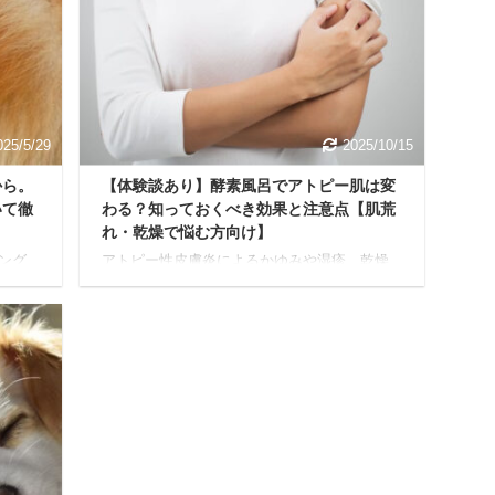
C）造
際の口コミ 本記事の信頼性 筆者のバルクオム
。ち
使用歴10ヶ月突破 現在も使用中 バルクオム洗
発展
顔料のメリット/デメリットがわかる 参考画像
 「ど
↑ 私が過去に購入したバルクオム洗顔料の購入
んだ
履歴です。ぜひ参考程度に。 それでは一 ...
025/5/29
2025/10/15
から。
【体験談あり】酵素風呂でアトピー肌は変
いて徹
わる？知っておくべき効果と注意点【肌荒
れ・乾燥で悩む方向け】
ング
アトピー性皮膚炎によるかゆみや湿疹、乾燥
舞い
に、深く悩んでいませんか？ 日々の暮らしの
、な
質にも影響を及ぼすこのデリケートな肌の状
し、
態に「何とかしたい」と願う方も少なくない
につ
でしょう。 そんなあなたの手助けになれるか
と、
もしれないのが、自然の恵みを活かした温浴
なに
法である「酵素風呂」です。 本記事では、酵
気持
素風呂がデリケートな肌質をより健やかに導
、冬に
くためにどう役立つのか、仕組みから利用時
。 で
のポイント、さらには体の内側からのケアま
は多
で、詳しくお伝えします。 酵素風呂に関する
なん
正しい知識を得て、あなたらしい健やかな肌