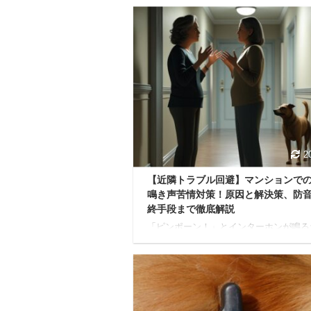
2
【近隣トラブル回避】マンションで
鳴き声苦情対策！原因と解決策、防
終手段まで徹底解説
「ピンポーン！」とインターホンが鳴る
に、愛犬がけたたましく吠え出す。 夜
吠えが始まり、ご近所から壁ドンや直接
が来てしまった…。 マンションなどの
宅で犬と暮らす飼い主さんにとって、愛
鳴き声は最もデリケートな悩みのひとつ
よね。 木造や鉄骨造はもちろん、比較