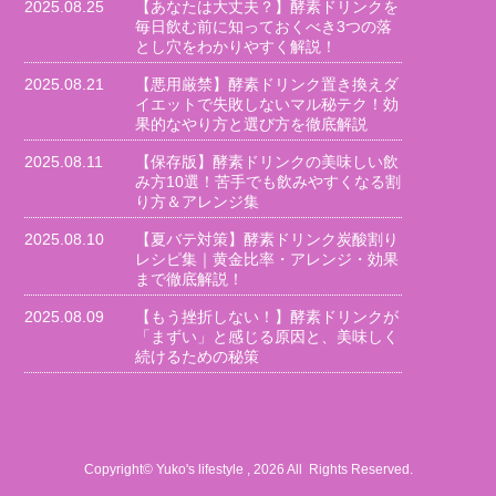
2025.08.25
【あなたは大丈夫？】酵素ドリンクを
毎日飲む前に知っておくべき3つの落
とし穴をわかりやすく解説！
2025.08.21
【悪用厳禁】酵素ドリンク置き換えダ
イエットで失敗しないマル秘テク！効
果的なやり方と選び方を徹底解説
2025.08.11
【保存版】酵素ドリンクの美味しい飲
み方10選！苦手でも飲みやすくなる割
り方＆アレンジ集
2025.08.10
【夏バテ対策】酵素ドリンク炭酸割り
レシピ集｜黄金比率・アレンジ・効果
まで徹底解説！
2025.08.09
【もう挫折しない！】酵素ドリンクが
「まずい」と感じる原因と、美味しく
続けるための秘策
Copyright© Yuko's lifestyle , 2026 All Rights Reserved.