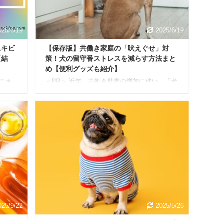
025/6/19
2025/6/19
ニキビ
【保存版】共働き家庭の「吠えぐせ」対
【結
策！犬の留守番ストレスを減らす方法まと
め【便利グッズも紹介】
ニキ
＜PR＞ 近年、共働き世帯の増加に伴い、「犬
だろ
を飼いたいけれど、お留守番が心配…」とい
教え
う悩みを抱える方が増えています。 私たち飼
ていき
い主にとって、大切な家族の一員である愛犬
、あく
に長時間一人で留守番させるのは、本当に心
って
苦しいものですよね。 「共働きだから、犬を
、必ず
飼うのは無理なのかな？」「うちの子、寂し
ので
がってないかな？」 上記のように感じている
ショナ
方もいらっしゃるかもしれません。 でも、ご
はあ
安心ください。適切な知識と愛情に加え、少
1クー
しの工夫があれば、共働きのご家庭でも愛犬
記事の
と幸せに暮らすことは十分に可能です。 本記
事の内容 お留守 ...
025/9/22
2025/5/26