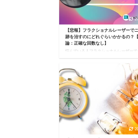
2
【悲報】フラクショナルレーザーで
跡を治すのにどれぐらいかかるの？
論：正確な回数なし】
悩んでいる人フラクショナルレーザーで
ビ跡を治すのに必要な回数って何回なん
う？照射にオススメの回数とかあったら
て欲しいな。 今日はこんな疑問に答え
ます。 前置き 後述する内容に関しては
までも私自身の体験に基づいた感想とな
おります。 効果は個人差がありますし
しも効果を保証するものではありません
ご注意ください。 本記事の内容 フラク
ルレーザーでニキビ跡を治す回数に正解
りません フラクショナルレーザーはまず
ルから初めてみるのがオススメです 本
信頼性 過去 ...
2