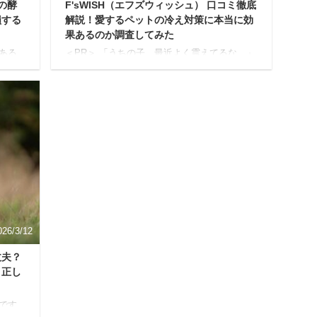
の酵
F'sWISH（エフズウィッシュ） 口コミ徹底
損する
解説！愛するペットの冷え対策に本当に効
果あるのか調査してみた
ある
＜PR＞ 「うちの子、最近よく震えてるな…」
の？
そんなペットの“冷え”に悩む飼い主さんへ。 今
ろ
回は、着るだけでじんわり温まる“温活アイテ
きま
ム”をご紹介します。 人間と同じように、ペッ
る疑問
トにとっても冷えは様々な不調を引き起こす
クを
可能性があります。 そこで今回ご紹介したい
わかり
のが、ペットの温活ケアブランド
進め
「F'sWISH（エフズウィッシュ）」です。 本
ティン
記事では、F'sWISH（エフズウィッシュ）が本
れる
当に愛するペットの冷え対策に効果が期待で
クは意
きるのか、深掘りしていきます。 商品の特
しょ
徴、メリット・デメリット、そして実際の口
コミ ...
026/3/12
丈夫？
と正し
です