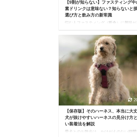
【9割が知らない】ファスティング中
素ドリンクは意味ない？知らないと
選び方と飲み方の新常識
悩む人ファスティング（断食）に興味が
けれど、酵素ドリンクって本当に必要な
意味ないって聞くけど、実際どうなんだ
う？ 今回はこのような疑問に答えてい
す。 本記事では、酵素ドリンクに関す
を解消し、ファスティングで酵素ドリン
上手に活用する方法をご紹介します。 
やすく解説していくので、安心して読み
ていただけると嬉しいです。 「ファス
グ中に酵素ドリンクは意味ない」と言わ
理由と科学的な見解 まず「酵素ドリン
味ない」と言われる背景から見ていきま
う。 これには、酵素に対 ...
2
【保存版】そのハーネス、本当に大
犬が抜けやすいハーネスの見分け方
い装着法を解説
愛犬とのお散歩は、かけがえのない時間