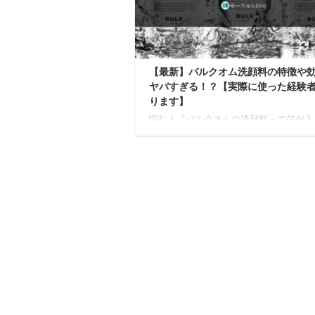
ンダー洗顔石けんが気になったので、思
って購入に踏み切ることに。 結論から
うと、使用して ...
【最新】バルクオム洗顔料の特徴や
ヤバすぎる！？【実際に使った経験
ります】
悩む人『バルクオムの洗顔料って何が入
るん？実際使ってみた効果とか感想が知
いな。』 今日はこんな疑問に答えてい
す。 本記事の内容 バルクオム洗顔料の
とは バルクオム洗顔料の特徴とは 私が
ルクオム洗顔料を10ヶ月間使ってみて
メリットとデメリット バルクオム洗顔
際の口コミ 本記事の信頼性 筆者のバル
使用歴10ヶ月突破 現在も使用中 バルク
顔料のメリット/デメリットがわかる 参
↑ 私が過去に購入したバルクオム洗顔料
履歴です。ぜひ参考程度に。 それでは一 .