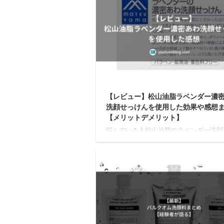
【レビュー】松山油脂ラベンダー濃
洗顔せっけんを使用した効果や感想
【メリットデメリット】
悩んでいる人松山油脂のラベンダー洗顔
んって実際どうなの？使用している人の
ルな感想が知りたい このような疑問に
いきます。 この記事でわかること 松山
ラベンダー洗顔石けんの全成分 筆者が
使用して感じたメリットとデメリット 
脂のラベンダー洗顔石けんの実際口コミ
身もつい先日まで、『お肌に優しい洗顔
んがないかなー』と探していました。 
ネットの口コミ等を参考に、松山油脂の