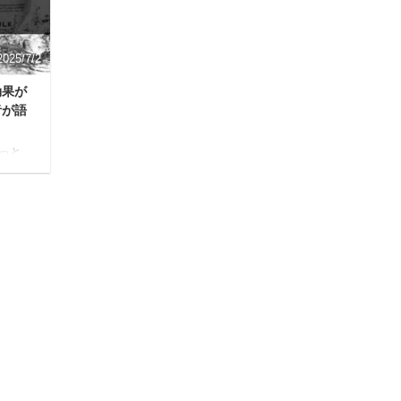
い切
方法をご紹介 本記事の信頼性 筆者のバルクオ
先に言
ム使用歴10ヶ月 現在も使用中なので実際のリ
アルな意 ...
2025/7/2
効果が
者が語
っと
りた
きま
全成分
実際バ
感じた
料の実
クオム
オム洗
考画像
の購入
..