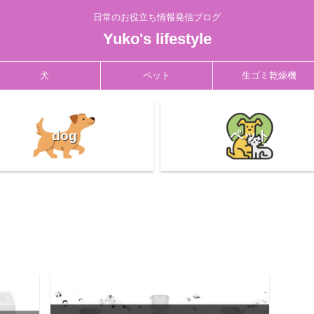
日常のお役立ち情報発信ブログ
Yuko's lifestyle
犬
ペット
生ゴミ乾燥機
dog
ペット