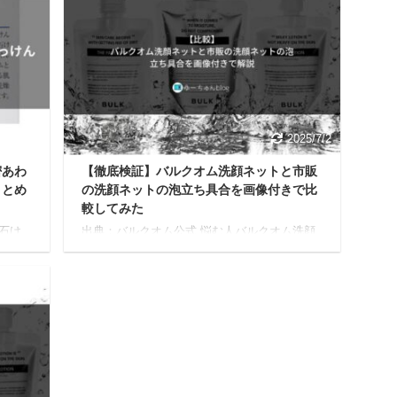
2025/7/8
2025/7/2
密あわ
【徹底検証】バルクオム洗顔ネットと市販
まとめ
の洗顔ネットの泡立ち具合を画像付きで比
較してみた
石け
出典：バルクオム公式 悩む人バルクオム洗顔
リア
ネットって一般の洗顔ネットと何が違うの？
答えて
もし気に入れば使ってみたいけど、、、洗顔
油脂の
ネットを使う上でのメリットとデメリットが
実際に
あったら教えて欲しいな。 今日はこんな疑問
松山油
に答えていきます。 本記事の内容 バルクオム
 私自
洗顔ネットと市販洗顔ネットを比較してみま
石け
した バルクオム洗顔ネットを実際10ヶ月使っ
そして
てみて感じたメリットとデメリットを解説 バ
ラベ
ルクオム洗顔ネットをどこよりも安く買える