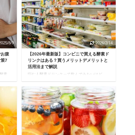
記事で
れば、単体で使う以上の相乗効果が期待でき
たの
ますが、成分の重複や過剰摂取には注意が必
今日
要です。 本記事では、酵素ドリンクとサプリ
徹底
の併用に関する疑問を解消し、あなたの目的
リンク
やライフスタイルに合わせた最適な組み合わ
。 酵
せ方を詳しく解説します。 具体的な併用テク
ニックや、失敗しないた ...
2025/8/9
2026/2/14
でお腹
【2026年最新版】コンビニで買える酵素ド
策7
リンクはある？買うメリットデメリットと
活用法まで解説
酵素
悩む人酵素ドリンクって飲んでみたいけど、
し
どこで買えるの？たくさん種類があるけど、
ような
どれを選べばいいかわからない… そんな風に
は、野
思っていませんか？ かつては専門店や通販で
康食
しか買えなかった酵素ドリンクですが、今で
腹に
は近くのコンビニで手に入る場合がありま
。 本
す。 本記事では、コンビニで買える酵素ドリ
し、
ンクの選び方から、代替品や、効果を最大限
ま
に引き出す飲み方、さらにはファスティング
するの
（プチ断食）への活用法までわかりやすく解
を続
説します。 あなたにぴったりの酵素ドリンク