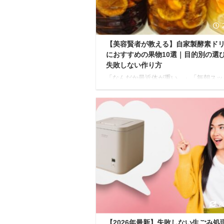
けられるようになります。 なぜ？酵素
クでガスがたまる根本原因 ...
【美容賢者が教える】自家製酵素ド
におすすめの果物10選｜目的別の選
失敗しない作り方
「なんだか最近体が重い…」「毎朝スッ
起きられない…」と感じていませんか？
な時におすすめなのが、自家製酵素ドリ
です。 発酵の力で果物の栄養を凝縮し
ドリンクは、手軽に体の内側から健康を
ートする強い味方。 市販の酵素ドリン
軽ですが、自分で作れば旬の果物を選ん
無添加で安心なドリンクが楽しめます。
事では、酵素ドリンク作りにおすすめな
を、期待できる効果別に10種類ご紹介し
す。 さらに、初心者でも失敗しない自
素ドリンクの作り方や、より効果的に摂
るためのポイントまで詳 ...
2
【2026年最新】失敗しない生ごみ処