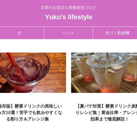
日常のお役立ち情報発信ブログ
Yuko's lifestyle
犬
ペット
生ゴミ乾燥機
夏バテ対策】酵素ドリンク炭酸割
【もう挫折しない！】酵素ドリ
レシピ集｜黄金比率・アレンジ・
が「まずい」と感じる原因と、
効果まで徹底解説！
しく続けるための秘策