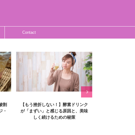
Contact
ンク
【知らないと損する】酵素ドリンク
【あなたは大丈
美味
とサプリは併用OK？失敗しない組み
を毎日飲む前に知
合わせ方と注意点を徹底解説
落とし穴をわ