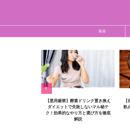
美容
ドリンク置き換え
【保存版】酵素ドリンクの美味しい
【
敗しないマル秘テ
飲み方10選！苦手でも飲みやすくな
り
方と選び方を徹底
る割り方＆アレンジ集
説