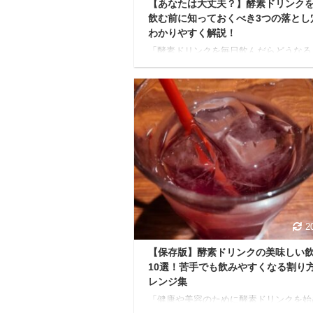
【あなたは大丈夫？】酵素ドリンク
飲む前に知っておくべき3つの落とし
わかりやすく解説！
「酵素ドリンクを毎日飲んだらどうなる
の？」「体に良いって聞くけど、本当に
ある？」 最近、美容や健康、ダイエッ
心のある人たちの間で話題になっている
ドリンク。毎日飲むと、体の中から変化
じられると言われています。 しかし「
効果があるの？」「どんなことに気をつ
ばいいの？」といった疑問や不安を抱え
る方も多いのではないでしょうか。 本
は、酵素ドリンクを毎日飲むメリットや
リット、効果を最大限に引き出すための
い飲み方を徹底的に解説します。 さら
日無理なく続けられるおすす ...
2
【保存版】酵素ドリンクの美味しい
10選！苦手でも飲みやすくなる割り
レンジ集
「健康や美容のために酵素ドリンクを始
のに、なんだかまずくて飲みにくい…」