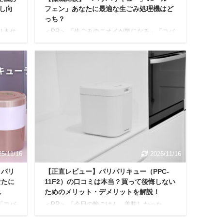
し向
フェン」あなたに最適な生ごみ処理機はど
っち？
りませ
＜PR＞ 「生ごみのニオイが気になる」「コバ
「コバ
エがわいて困る」「ゴミ出しの日に生ごみ袋
減ら
が重くて大変」。 そんな生ごみに関するあら
えて
ゆる問題を解決してくれるのが、今注目の
めて解
「生ごみ乾燥機」です。 特に人気を集めてい
ため
るのが、日本のメーカー製品である「パリパ
す。
リキュー」と、デザイン性の高さで人気の
選べ
「ルーフェン」。 本記事では、両製品を徹底
消え
的に比較し、それぞれの特徴やメリットを始
疑問
め、見落としがちなデメリットまで、7つのポ
本記事
イントに分けて詳しく解説します。 最後まで
ら、
読めば、あなたにぴったりの生ごみ乾燥機が
きっと見つかるはずで ...
25/11/16
2025/11/16
リパリ
【正直レビュー】パリパリキュー（PPC-
なたに
11F2）の口コミは本当？買って後悔しない
れ
ためのメリット・デメリットを解説！
「コバ
＜PR＞ 「今日の晩ごはん、美味しかった
み袋
な！」…食後の満足感に浸るのも束の間、ふ