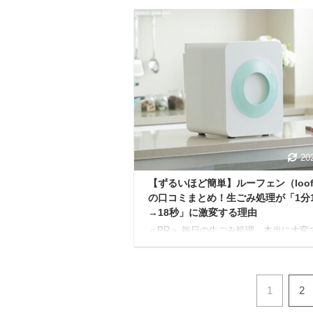
が重くて大変」。 キッチンの永遠の悩
いえる「生ごみ問題」を解決してくれる
が、大人気の生ごみ乾燥機「パリパリキ
ー」シリーズです。 でも「パリパリキ
と「パリパリキューライト」の2種類が
て、どちらを選べばいいのか迷ってしま
すよね。 本記事では、公式サイトや商
を徹底的に分析し、両者の違いを5つの
トに分けて解説します。 2~3分ほど目
ば、あなたの家族構成やライフスタイル
ったりの生ごみ乾燥 ...
20
【ずるいほど簡単】ルーフェン（loof
の口コミまとめ！生ごみ処理が「1分1
→18秒」に激変する理由
＜PR＞ 毎日の生ごみ処理、本当に大変
ね。 次のゴミの日まで保管場所に困る 
ーナーやシンクの掃除が面倒 在宅ワー
ごみの量が増えた 夏場の不快なニオイ
エにうんざりする 重いゴミ袋をゴミ捨
1
2
で運ぶのがおっくう ヌルヌルとした生
その臭いがとにかく苦手 もし、上記の