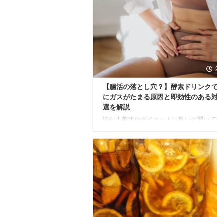
まう。そんな経験、ありませんか？ 本
は、そんな酵素ドリンクの味に悩むあな
ために、味が苦手な科学的な理由から、
から試せる具体的なアレンジ方法までを
解説します。 読了すれば、もう酵素ド
を「まずい」と諦める必要はありません
素ドリンクが「まずい ...
【腸活の落とし穴？】酵素ドリンク
にガスがたまる原因と即効性のある対
選を解説
悩む人美肌やダイエットに良いと聞いて
ドリンクを始めたのに、お腹が張って苦
い…おならも増えてるし… 今回はこの
疑問に答えていきます。 酵素ドリンク
菜や果物の栄養を手軽に摂れる優れた健
品ですが、飲み方や体質によっては、お
ガスがたまりやすくなる場合があります
記事では、根本的な原因を科学的に解明
今すぐできる実践的な対策を徹底解説し
す。 最後まで読めば、なぜガスが発生
かを理解し、ストレスなく酵素ドリンク