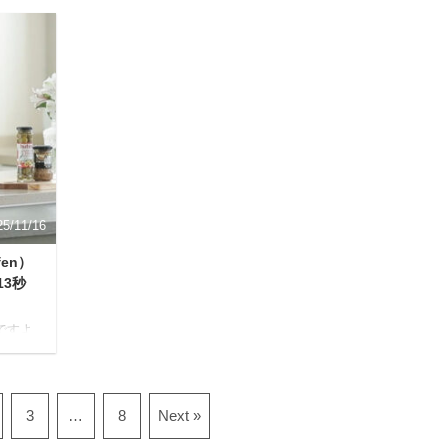
みとも
とシンクの生ごみに目をやると「あ、またこ
の
の問題か…」とため息が出ること、ありませ
ュ
んか？ 特に夏場は、生ごみから漂う強烈な臭
ュー」
い、ブンブン飛び回るコバエ、汁だれで汚れ
あっ
るごみ箱、そして重くてかさばる生ごみを捨
いま
てる時の億劫さ。日々の暮らしの中で、小さ
品情報
なストレスが積み重なっていくのは辛いも
ポイン
の。 このような悩みを持つ方におすすめした
を通せ
いのが、家庭用生ごみ減量乾燥機「パリパリ
にぴ
キュー」シリーズです。 パリパリキューは、
ただ生ごみを乾燥させるだけ ...
25/11/16
en）
3秒
ですよ
三角コ
クで生
やコバ
て場ま
3
…
8
Next »
ごみや
悩みが