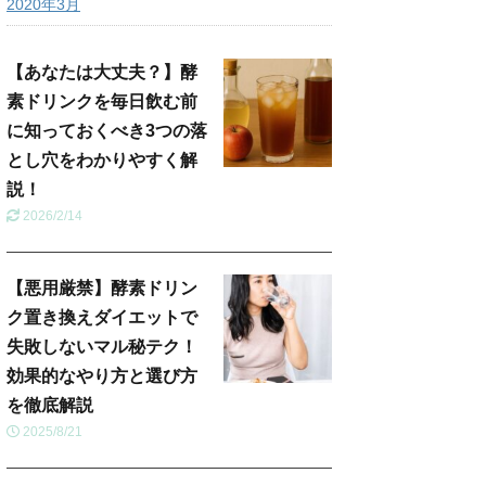
2020年3月
【あなたは大丈夫？】酵
素ドリンクを毎日飲む前
に知っておくべき3つの落
とし穴をわかりやすく解
説！
2026/2/14
【悪用厳禁】酵素ドリン
ク置き換えダイエットで
失敗しないマル秘テク！
効果的なやり方と選び方
を徹底解説
2025/8/21