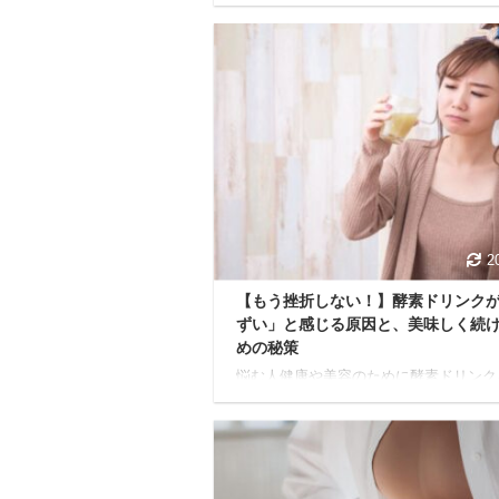
特の風味が苦手で、結局続けられなかっ
た…」 上記のように感じていませんか？
ドリンクは、毎日の継続に意味があるか
そ、美味しく楽しく飲める方法を見つけ
が何よりも大切。 本記事では、酵素ド
が苦手な方でも「美味しい！これなら続
れる！」と思えるような、とっておきの
方や割り方を徹底解説します。 初心者
もすぐに試せるアレンジレシピはもちろ
美味しさを格段にアップさせるコツや目
の飲み方など、知りたい情報 ...
2
【もう挫折しない！】酵素ドリンク
ずい」と感じる原因と、美味しく続
めの秘策
悩む人健康や美容のために酵素ドリンク
めたけど、正直まずくて続けられない…
感じている方は、きっと少なくないでし
う。 独特の風味、青臭さ、とろみのあ
し…。 期待していた味と違ってがっか
せっかく買ったのに棚の奥にしまい込ん