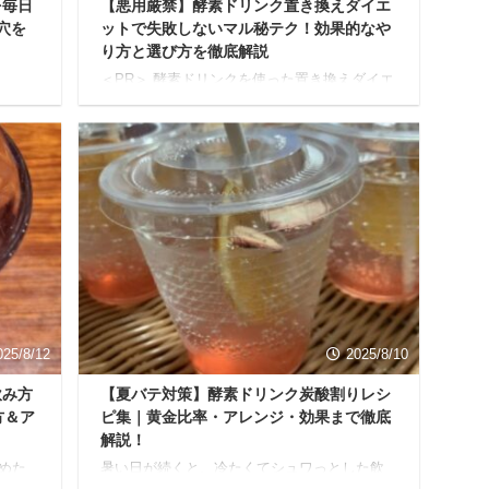
を毎日
【悪用厳禁】酵素ドリンク置き換えダイエ
穴を
ットで失敗しないマル秘テク！効果的なや
り方と選び方を徹底解説
＜PR＞ 酵素ドリンクを使った置き換えダイエ
効果
ットは、忙しい毎日でも無理なく取り組める
トに関
人気のダイエット法です。 しかし「本当に効
酵素
果があるの？」「リバウンドしない？」「ど
を感
の酵素ドリンクを選べばいいの？」といった
本当に
疑問や不安を抱えている人も少なくありませ
けれ
ん。 本記事では、酵素ドリンク置き換えダイ
てい
エットの基本から、成功するための具体的な
記事で
やり方、そして自分にぴったりの酵素ドリン
デメ
クの選び方まで、徹底的に解説します。 最後
正し
まで読めば、あなたのダイエットの不安は解
に、毎
消され、理想の体を手に入れるための第一歩
を踏み出せるはずです ...
025/8/12
2025/8/10
飲み方
【夏バテ対策】酵素ドリンク炭酸割りレシ
方＆ア
ピ集｜黄金比率・アレンジ・効果まで徹底
解説！
めた
暑い日が続くと、冷たくてシュワっとした飲
「独
み物が欲しくなりますよね。 そんな時におす