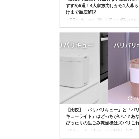
すすめ5選！4人家族向けから1人暮ら
けまで徹底解説
＜PR＞ 生ごみに関する日々の悩みはあ
んか？ 「生ごみのニオイが気になる」
エがわくのが嫌だ」「ごみ捨ての回数を
したい」といった悩みは、多くの方が抱
いることでしょう。 上記の悩みをまと
決し、快適なキッチン環境を手に入れる
の便利なアイテムが「生ごみ処理機」で
しかし「種類がたくさんあって、どれを
ばいいかわからない」「本当にニオイは
るの？」「電気代は高くない？」など、
をお持ちの方も多いかもしれません。 
では、生ごみ処理機の種類ごとの特徴か
失敗しないための選 ...
20
【比較】「パリパリキュー」と「パ
キューライト」はどっちがいい？あ
ぴったりの生ごみ乾燥機はズバリこ
＜PR＞ 「生ごみのニオイが気になる」
エがわいて困る」「ゴミ出しの日に生ご