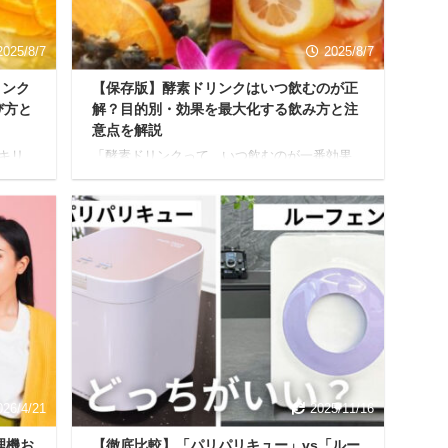
ドリン
を見つけて、無理なく健康習慣をスタートで
きるでしょう。 酵素ドリ ...
2025/8/7
2025/8/7
リンク
【保存版】酵素ドリンクはいつ飲むのが正
び方と
解？目的別・効果を最大化する飲み方と注
意点を解説
キリ
「酵素ドリンクって、いつ飲むのが一番効果
そん
的なの？朝？夜？それとも食前？」 酵素ドリ
ンク
ンクに興味はあるけれど、いざ始めてみよう
た酵素
とすると、こんな疑問が頭をよぎる方も多い
サポ
のではないでしょうか。 せっかく飲むなら、
クも手
効果を最大限に引き出したいですよね。 本記
で、
事では、酵素栄養学に基づいた知見と、多く
 本記
の利用者の声から導き出された実践的なノウ
果物
ハウを融合し、酵素ドリンクの「いつ飲む」
ま
疑問に徹底的に迫ります。 あなたの目的（ダ
家製酵
イエット、美容、健康維持など）に合わせた
取す
最適なタイミングから、効果をさらに高める
選び方、飲み方やよくあ ...
026/4/21
2025/11/16
理機お
【徹底比較】「パリパリキュー」vs「ルー