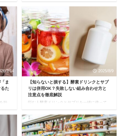
すめしたいのが、酵素ドリンクの炭酸割りで
 酵素
す。 「でも、ただ炭酸水で割るだけじゃ飽き
らこ
てしまう…もっと美味しく、効果的に飲みた
るの
い！」そう思っていませんか？ 本記事では、
リンク
酵素ドリンクを美味しく、そして美容や健康
けら
に役立つように楽しむための、とっておきの
飲み
方法をご紹介します。 効果を最大限に引き出
の方で
すための飲み方のコツや、他では見かけない
ん、
オリジナルレシピも満載です。 最後まで読め
的別
ば、今年の夏は酵素ドリンクが手放せない、
美味しくて楽しい習慣 ...
026/2/14
2025/8/9
が「ま
【知らないと損する】酵素ドリンクとサプ
けるた
リは併用OK？失敗しない組み合わせ方と
注意点を徹底解説
を始
悩む人酵素ドリンクとサプリを一緒に使って
 そう
も大丈夫？どう併用すれば一番効果が出る
ょ
の？ そうお考えの方へ、結論からお伝えしま
る喉ご
す。 酵素ドリンクとサプリメントは、正しい
りし、
知識をもって選べば併用可能です。 それぞれ
でし
の役割を理解し、目的に合わせて組み合わせ