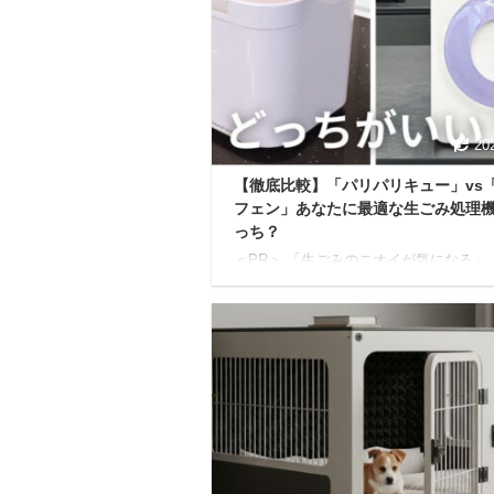
あなたは今、このようなお悩みを抱えて
せんか？ 実際のところ、犬の無駄吠えは
上の飼い主が抱える悩みと言われており
つけ教室に通うにも時間やお金がかかる
ネットで調べた方法を試してもうまくい
いという声も見 ...
20
【徹底比較】「パリパリキュー」vs
フェン」あなたに最適な生ごみ処理
っち？
＜PR＞ 「生ごみのニオイが気になる」
エがわいて困る」「ゴミ出しの日に生ご
が重くて大変」。 そんな生ごみに関す
ゆる問題を解決してくれるのが、今注目
「生ごみ乾燥機」です。 特に人気を集
るのが、日本のメーカー製品である「パ
リキュー」と、デザイン性の高さで人気
「ルーフェン」。 本記事では、両製品
的に比較し、それぞれの特徴やメリット
め、見落としがちなデメリットまで、7
イントに分けて詳しく解説します。 最
読めば、あなたにぴったりの生ごみ乾燥