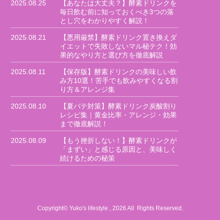
2025.08.25
【あなたは大丈夫？】酵素ドリンクを
毎日飲む前に知っておくべき3つの落
とし穴をわかりやすく解説！
2025.08.21
【悪用厳禁】酵素ドリンク置き換えダ
イエットで失敗しないマル秘テク！効
果的なやり方と選び方を徹底解説
2025.08.11
【保存版】酵素ドリンクの美味しい飲
み方10選！苦手でも飲みやすくなる割
り方＆アレンジ集
2025.08.10
【夏バテ対策】酵素ドリンク炭酸割り
レシピ集｜黄金比率・アレンジ・効果
まで徹底解説！
2025.08.09
【もう挫折しない！】酵素ドリンクが
「まずい」と感じる原因と、美味しく
続けるための秘策
Copyright© Yuko's lifestyle , 2026 All Rights Reserved.