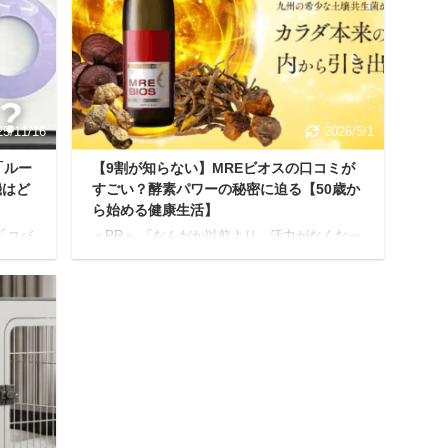
いま
らせたらどうしよう…」 従来のペットのフン
8割以
処理は、拾ってトイレに流すと「詰まるか
、し
も…」「面倒…」 拾って袋に入れてゴミ箱に
上、
入れると「ニオイがきつい」「面倒」「ゴミ
かな
が重い」といった悩みがつきものでした。 も
し、あなたがこ ...
25/11/16
2026/5/1
「ルー
【9割が知らない】MREビオスの口コミが
機はど
すごい？酵素パワーの秘密に迫る【50歳か
ら始める健康生活】
「コバ
＜PR＞ 「なんだか以前より、活力がなくなっ
み袋
ている…」 「季節の変わり目に体調を崩しや
るあら
すい…」 「若い頃より肌の調子が気にな
の
る…」。 50歳を過ぎると、上記のように感じ
めてい
る瞬間が増えていませんか？ もしかすると、
リパ
知らず知らずのうちにヒト本来の持つ活力を
の
引き出す力が弱くなっているかもしれませ
を徹底
ん。 年齢とともに、私たちの身体が本来持っ
を始
ている力は少しずつ衰えていきます。 しか
つのポ
し、諦めるのはまだ早いです。 今、健康分野
後まで
で大きな注目を集めているのが、独自の成分
機が
「MRE成分」を配合した「MREビオス」。 本