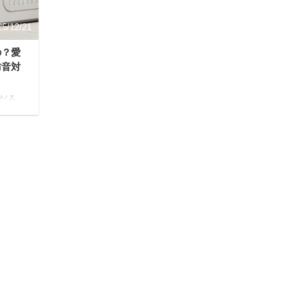
記事では、私 ...
25/12/21
の？愛
防音対
だろ
心配
遠吠
は少
まいの
発展
悩み解
防音
ある
問を
 犬用
悔しな