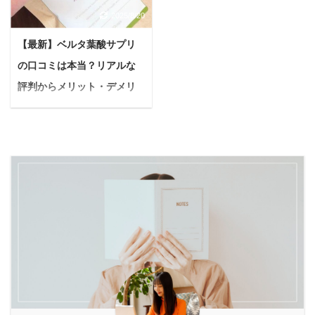
おすすめなのが、自家製
時間ですよね。 公園で一
オイは消えるの？」「電
呂がなぜダイエットに繋
2025/8/20
酵素ドリンクです。 発酵
緒に歩いたり、新しい場
気代は高くない？」な
がるのか、科学的なメカ
の力で果物の栄養を凝縮
所を探検したり、お日様
ど、疑問をお持ちの方も
ニズムから、実際に目標
【最新】ベルタ葉酸サプリ
した酵素ドリンクは、手
の下で過ごす時間は、私
多いかもしれません。 本
を達成した人たちのリア
の口コミは本当？リアルな
軽に体の内側から健康を
たち飼い主にとって最高
記事では、生ごみ処理機
ルな体験談、そして成功
サポートする強い味方。
評判からメリット・デメリ
の癒やしです。 でも、
の種類ごとの特徴から、
の秘訣までを徹底的に解
市販の酵素ドリンクも手
「ハーネスをつけようと
ットまで徹底解説！
失敗しないための選 ...
説します。 酵素風呂 ...
軽ですが、自分で作れば
すると、うちの子、なぜ
＜PR＞ 悩む人赤ちゃん
旬の果物を選んで、無添
か固まっちゃうの」「ハ
を迎える準備、何から始
加で安心なドリンクが楽
ーネスを見せるだけで逃
めたらいいんだろう？妊
しめます。 本記事では、
げ回っちゃう…」といっ
娠中の体調管理、ちゃん
酵素ドリンク作りにおす
たお悩みを抱えている方
とできてるかな？ 妊活中
すめな果物を、期待でき
もいらっしゃるかもしれ
や妊娠中の女性は、多く
る効果別に10種類ご紹介
ません。 ハーネスが原因
の不安や疑問を抱えるこ
します。 さらに、初心者
でお散歩がちょっぴり憂
とがありますよね。 そん
でも失敗しない自家製酵
鬱になるなんて、とても
な時「葉酸サプリ」は、
素ドリンクの作り方や、
残念ですよね。 犬がハー
赤ちゃんの健やかな成長
より効果的に摂取するた
ネスを嫌がるのには、実
とママの健康維持をサポ
めのポイントまで詳 ...
はちゃんとした理由があ