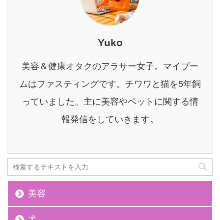
ートする欠かせないアイ
り、決してわがままや反
テムとして注目されてい
...
ます。 しかし、たくさん
の葉酸サプリの中から、
Yuko
どれを選べばいいのか？
本当に効果があるのか？
美容＆健康オタクのアラサー女子。マイブー
毎日続けられるか？ と迷
う方も多いでしょう。 そ
ムはファスティングです。チワワと猫を5年飼
こで、ぜひ知ってほしい
っていました。主に美容やペットに関する情
のが「ベルタ葉酸サプ
リ」です。 ベルタ葉酸サ
報発信をしていきます。
プリは7 ...
美容
犬