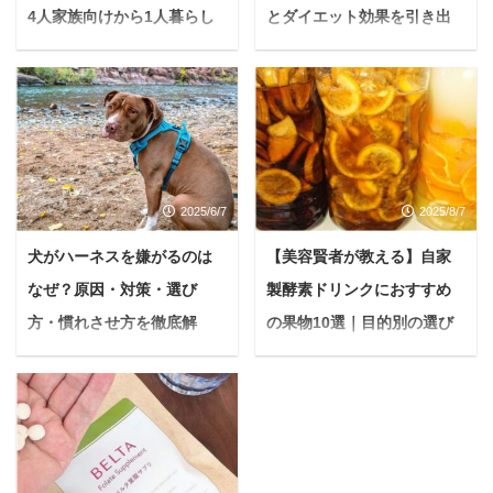
4人家族向けから1人暮らし
とダイエット効果を引き出
向けまで徹底解説
すコツ
＜PR＞ 生ごみに関する
悩む人酵素風呂に入ると
日々の悩みはありません
痩せるって本当？まさか
か？ 「生ごみのニオイが
10kgも体重が減るなん
気になる」「コバエがわ
て、夢みたいな話でし
くのが嫌だ」「ごみ捨て
ょ？ もしあなたが今、酵
2025/6/7
2025/8/7
の回数を減らしたい」と
素風呂に興味を持ちなが
いった悩みは、多くの方
らもダイエット効果につ
犬がハーネスを嫌がるのは
【美容賢者が教える】自家
が抱えていることでしょ
いて半信半疑なら、ぜひ
なぜ？原因・対策・選び
製酵素ドリンクにおすすめ
う。 上記の悩みをまとめ
最後まで読んでいただき
て解決し、快適なキッチ
たいです。 世間では「酵
方・慣れさせ方を徹底解
の果物10選｜目的別の選び
ン環境を手に入れるため
素風呂で〇kg痩せた！」
説！【簡単5ステップで楽し
方と失敗しない作り方
の便利なアイテムが「生
という声が聞かれる一方
くお散歩】
「なんだか最近体が重
ごみ処理機」です。 しか
「本当にそんな効果があ
い…」「毎朝スッキリ起
愛犬との毎日のお散歩
し「種類がたくさんあっ
るの？」と疑問に感じる
きられない…」と感じて
は、心も体も元気にする
て、どれを選べばいいか
方も少なくないでしょ
いませんか？そんな時に
ための、かけがえのない
わからない」「本当にニ
う。 本記事では、酵素風