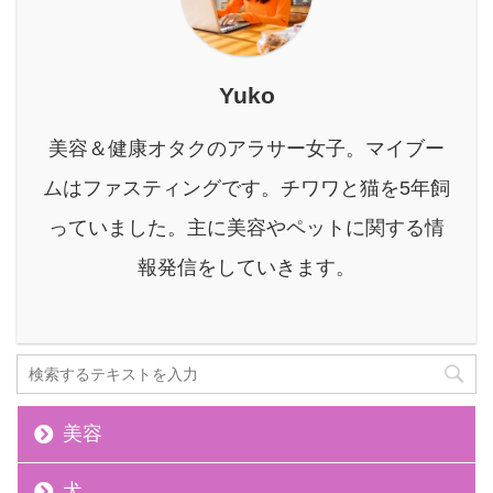
っぱり「お腹すいた」と
いう空腹感ではないでし
ょうか。 この空腹感をど
う乗り越えるかを知って
Yuko
いれば、ファスティング
はもっと身近で、無理な
美容＆健康オタクのアラサー女子。マイブー
く続けられるものになり
ムはファスティングです。チワワと猫を5年飼
ます。 本記事では、なぜ
お腹がすくのか、どうす
っていました。主に美容やペットに関する情
れば乗り越えられるの
報発信をしていきます。
か、そして安全にファス
ティングを成功させるた
めの秘訣を、わかりやす
...
美容
犬