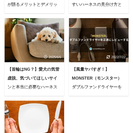
が語るメリットとデメリッ
すいハーネスの見分け方と
トを徹底解説
正しい装着法を解説
＜PR＞ 悩む人ダイエッ
愛犬とのお散歩は、かけ
トに挑戦するたびに、い
がえのない時間ですよ
つの間にか元の体重に戻
ね。 でも、もしお散歩中
ってしまうのよね…全身
にハーネスがすっぽ抜け
鏡を見るのも憂鬱だし…
てしまったら…想像する
2025/6/6
2022/7/22
『痩せたい』と思って
だけでもヒヤリとしませ
も、ダイエットとリバウ
んか？ 交通事故や迷子、
【首輪はNG？】愛犬の気管
【風量ヤバすぎ！】
ンドを繰り返してしま
他のワンちゃんとのトラ
虚脱、気づいてほしいサイ
MONSTER（モンスター）
う… もしあなたが、この
ブルなど、考えたくない
ようなお悩みを抱えてい
危険がたくさんありま
ンと本当に必要なハーネス
ダブルファンドライヤーを
るなら、原因は「体内の
す。 実は「犬のハーネス
の選び方7選
正直にレビューする
酵素不足」かもしれませ
が抜ける」という悩みは
＜PR＞ 悩んでいる人最
悩んでいる人MONSTER
ん。 私たちの体に必要な
多くの飼い主さんが抱え
近、うちの子が『ゼーゼ
のダブルファンドライヤ
酵素は、日々のストレス
ています。 なぜ抜けるの
ー』『ゲーゲー』と変な
ーって実際どうなの？使
や偏った食生活によっ
か、そしてどうすれば大
咳をするんです...苦しそ
ってみた感想を教えて欲
て、知らない間にどんど
切なワンちゃんを危険か