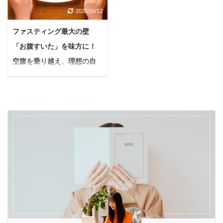
うに息をしていて、見て
しいな。 このような疑問
ん消費されてしまうから
ら守れるのか、一緒に見
2025/10/12
いるのが辛いのよね... も
に答えていきます。 補足
です。 そんな酵素不足を
ていきましょう。 Yuko
し、大切な愛犬にそんな
事項『MONSTER』ダブ
サポートし、多くの女性
本記事を読めば、あなた
ファスティング最大の壁
変化が見られたら、もし
ルファンドライヤーはい
から選ばれ続けているの
の不安を解消し、愛犬と
「お腹すいた」を味方に！
かすると「気管虚脱」と
くつか種類がありまし
が、酵素ドリンク「ベル
のお散歩をさらに安全で
いう病気のサインかもし
て、今回レビューする型
空腹を乗り越え、理想の自
タ酵素」。 芸能人やモデ
楽しいものにするヒント
れません。 特に小さな体
は、コイズミのドライヤ
分になる方法【もう挫折し
ルが愛用しているとSN
が見つかるはずです ...
の犬に多いこの病気は、
ーでも安価（¥4,000〜）
...
ない】
放っておくと呼吸が苦し
な型『KHD-W710』とな
最近「ファスティング」
くなり、命に関わること
ります。 こんにちは、ゆ
って言葉をよく耳にしま
もあります。 気管虚脱と
ーちゅんです。 忙しい朝
せんか？ ダイエットだけ
診断された愛犬との生活
にできるだけ早く髪を乾
でなく、体を内側からき
で、真っ先に考えてほし
かす事ができて、値段も
れいにしたり、元気にし
いのが、お散歩で使う
それなりに安価なドライ
たりと、さまざまな良い
「首輪」から「ハーネ
ヤーを探していた所、
効果が期待できると注目
ス」への切り替えです。
『MONSTERのダブルフ
されていますよね。 で
でも、どんなハーネスで
ァンドライヤー』という
も、いざやってみようと
も良いわけではありませ
商品が気になったので ...
思うと、一番の課題はや
ん。愛犬のデ ...