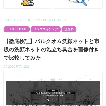
HOME
>
メンズスキンケア
>
BULK HOOME
>
BULK HOOME
メンズスキンケア
洗顔料
【徹底検証】バルクオム洗顔ネットと市
販の洗顔ネットの泡立ち具合を画像付き
で比較してみた
2025年7月2日