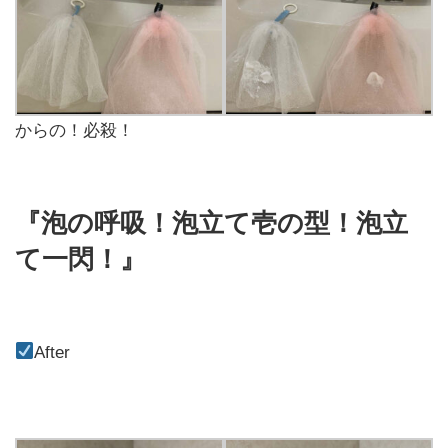
からの！必殺！
『泡の呼吸！泡立て壱の型！泡立
て一閃！』
After