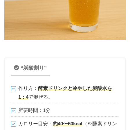
“炭酸割り”
作り方：
酵素ドリンクと冷やした炭酸水を
1：4
で混ぜる。
所要時間：1分
カロリー目安：
約40〜60kcal
（※酵素ドリン