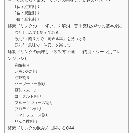
今すぐ試せる！酵素ドリンクの美味しい飲み方ベスト3
1位：紅茶割り
2位：炭酸割り
3位：豆乳割り
酵素ドリンクの「まずい」を解消！苦手克服の3つの基本原則
原則1：温度を変えてみる
原則2：割り方で「黄金比率」を見つける
原則3：風味で「味変」を楽しむ
酵素ドリンクの美味しい飲み方10選｜目的別・シーン別アレ
ンジレシピ
炭酸割り
レモン水割り
紅茶割り
ハーブティー割り
豆乳スムージー
ヨーグルト割り
フルーツジュース割り
プロテイン割り
トマトジュース割り
りんご酢割り
酵素ドリンクの飲み方に関するQ&A