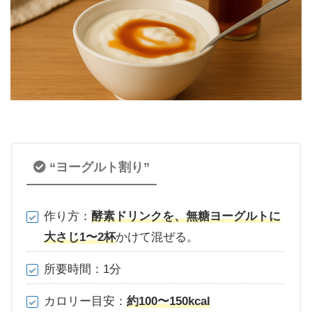
“ヨーグルト割り”
作り方：
酵素ドリンクを、無糖ヨーグルトに
大さじ1〜2杯
かけて混ぜる。
所要時間：1分
カロリー目安：
約100〜150kcal