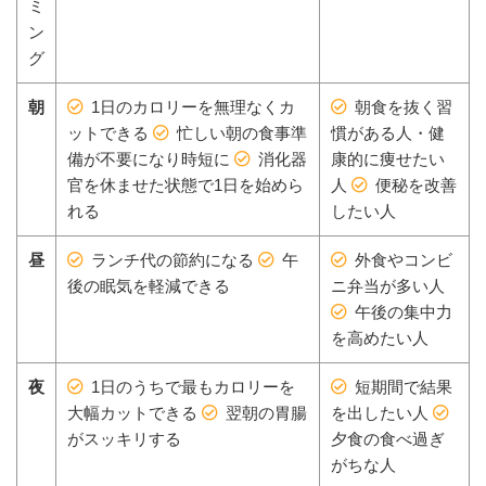
ミ
ン
グ
朝
1日のカロリーを無理なくカ
朝食を抜く習
ットできる
忙しい朝の食事準
慣がある人・健
備が不要になり時短に
消化器
康的に痩せたい
官を休ませた状態で1日を始めら
人
便秘を改善
れる
したい人
昼
ランチ代の節約になる
午
外食やコンビ
後の眠気を軽減できる
ニ弁当が多い人
午後の集中力
を高めたい人
夜
1日のうちで最もカロリーを
短期間で結果
大幅カットできる
翌朝の胃腸
を出したい人
がスッキリする
夕食の食べ過ぎ
がちな人