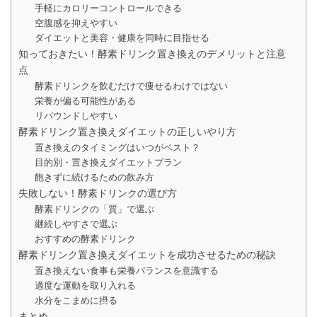
手軽にカロリーコントロールできる
空腹感を抑えやすい
ダイエットと美容・健康を同時に目指せる
知っておきたい！酵素ドリンク置き換えのデメリットと注意
点
酵素ドリンクを飲むだけで痩せるわけではない
栄養が偏る可能性がある
リバウンドしやすい
酵素ドリンク置き換えダイエットの正しいやり方
置き換えのタイミングはいつがベスト？
目的別・置き換えダイエットプラン
飽きずに続けるための飲み方
失敗しない！酵素ドリンクの選び方
酵素ドリンクの「質」で選ぶ
継続しやすさで選ぶ
おすすめの酵素ドリンク
酵素ドリンク置き換えダイエットを成功させるための秘訣
置き換えない食事も栄養バランスを意識する
適度な運動を取り入れる
水分をこまめに摂る
まとめ