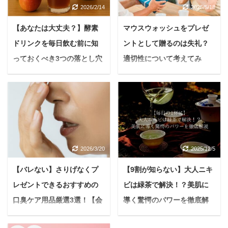
2026/2/14
2025/5/18
【あなたは大丈夫？】酵素
マウスウォッシュをプレゼ
ドリンクを毎日飲む前に知
ントとして贈るのは失礼？
っておくべき3つの落とし穴
適切性について考えてみ
をわかりやすく解説！
た！【受け手の気持ちを読
む】
「酵素ドリンクを毎日飲
んだらどうなるの？」
悩んでいる人マウスウォ
「体に良いって聞くけ
ッシュをプレゼントする
ど、本当に効果ある？」
のって、やっぱり失礼な
最近、美容や健康、ダイ
のかな。渡された側は口
2026/3/20
2025/12/5
エットに関心のある人た
臭があるのかなって絶対
ちの間で話題になってい
に思うだろうし、いい気
【バレない】さりげなくプ
【9割が知らない】大人ニキ
る酵素ドリンク。毎日飲
はしないよね...。 マウス
レゼントできるおすすめの
ビは緑茶で解決！？美肌に
むと、体の中から変化を
ウォッシュは口腔衛生に
感じられると言われてい
口臭ケア用品厳選3選！【会
導く驚愕のパワーを徹底解
欠かせないアイテムです
ます。 しかし「本当に効
が、プレゼントとして贈
社の上司や身近な友達へ】
説【やっぱりカテキンは凄
果があるの？」「どんな
る場合、その適切性につ