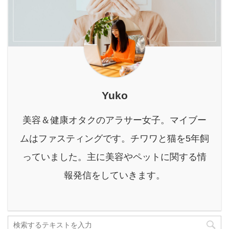
が抱えていることでしょ
悩んでいる人かといって
くための超優秀なお茶な
う。 上記の悩みをまとめ
見て見ぬふりをするの
のです！ 特に現在『ニキ
て解決し、快適なキッチ
も、なんだかもやもやす
ビにお悩みの方』には是
ン環境を手に入れるため
る…。 そんな時 ...
非とも、今日から緑茶を
の便利なアイテムが「生
飲んで美肌への第 ...
ごみ処理機」です。 しか
し「種類がたくさんあっ
て、どれを選べばいいか
Yuko
わからない」「本当にニ
オイは消えるの？」「電
美容＆健康オタクのアラサー女子。マイブー
気代は高くない？」な
ど、疑問をお持ちの方も
ムはファスティングです。チワワと猫を5年飼
多いかもしれません。 本
っていました。主に美容やペットに関する情
記事では、生ごみ処理機
の種類ごとの特徴から、
報発信をしていきます。
失敗しないための選 ...