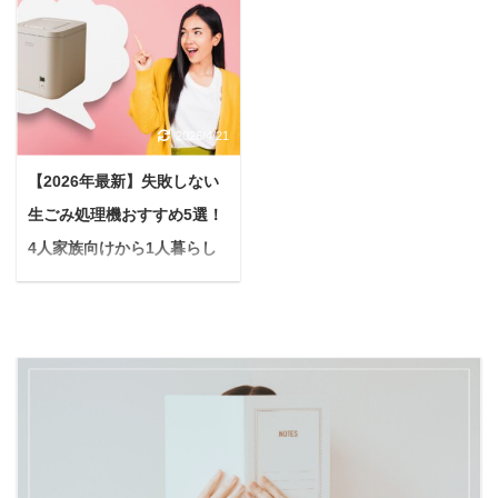
い】
＜PR＞ 悩んでいる人
ことに気をつければいい
いて疑問を持つ人も多い
前々から少し口臭が気に
PR 悩む人緑茶って『カ
の？」といった疑問や不
でしょう。 本記事では、
なるけど、直接言葉で伝
テキン』のイメージが強
安を抱えている方も多い
マウスウォッシュをプレ
えるのも気が引けるし、
いんだけど、ニキビに直
のではないでしょうか。
ゼントすることの是非に
正直に言って嫌な気持ち
接効果があったりするの
本記事では、酵素ドリン
ついて深く掘り下げてい
2026/4/21
にさせるのは絶対に避け
かな？詳しく教えてくだ
クを毎日飲むメリットや
きます。 マウスウォッシ
たい...遠回しにバレない
さい。 今回はこのような
デメリット、効果を最大
【2026年最新】失敗しない
ュの基本的な役割 まず前
口臭ケア商品があったら
疑問に答えていきます。
限に引き出すための正し
提として、マウスウォッ
生ごみ処理機おすすめ5選！
なあ... 会社の上司や身近
緑茶と言えば、『カテキ
い飲み方を徹底的に解説
シュは下記のような効果
な友達など、親しい間柄
4人家族向けから1人暮らし
ン』という成分が有名で
します。 さらに、毎日無
があります。 口臭予防
だからこそ、そう感じて
すよね。 ただ、カテキン
向けまで徹底解説
理なく続けられるおすす
歯垢の除去 歯周病予防
しまう瞬間ってあります
という言葉は知っていて
...
＜PR＞ 生ごみに関する
虫歯予防 ...
よね。 口臭ケアといえば
も、効果効能については
日々の悩みはありません
マウスウォッシュが代表
詳しく知らない！という
か？ 「生ごみのニオイが
例としてあげられます
方も多いのではないでし
気になる」「コバエがわ
が、これを渡してしまう
ょうか。 結論から言う
くのが嫌だ」「ごみ捨て
と「あなたの口臭が気に
と、緑茶にはカテキンの
の回数を減らしたい」と
なる」とダイレクトに伝
他にも『ビタミンC』が
いった悩みは、多くの方
えてしまうようなもの。
豊富に含まれ、美肌に導