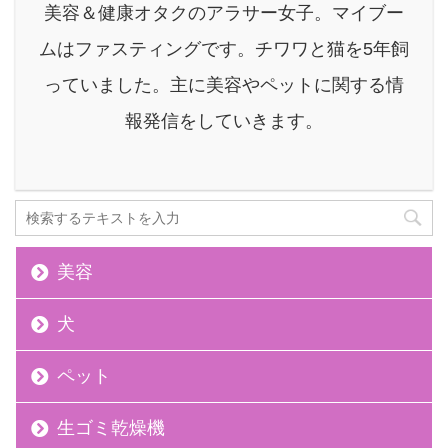
美容＆健康オタクのアラサー女子。マイブー
原因は人それぞれ様々で
あるからこそ、厄介。 日
ムはファスティングです。チワワと猫を5年飼
頃外用薬やスキンケアの
っていました。主に美容やペットに関する情
改善などをしっかりして
いるけど、それにも関わ
報発信をしていきます。
らずニキビや ...
美容
犬
ペット
生ゴミ乾燥機