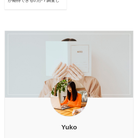
保湿美容液を使用して感
が期待できるのか？調査し
い。人生変えたいんで
感しやすいのが大きな魅
容に役立てるヒントを見
じた総評を正直にレビュ
す。 失敗しないためのポ
てみた
力。 ...
つけていきましょう。 合
ー 松山油脂の保湿美容液
イントとかあったら教え
悩む人ペアA錠ってニキ
わせて読みたい ...
の実際の口コミ 私が、松
て欲しいです。 実際のツ
ビや肌荒れに効果あるの
山油脂の保湿美容液を購
イッターでのお悩み事例
かな？大人になっても頻
入しようと思ったきっか
https://twitter.com/FvFKyl
繁にできるし・・・。本
けになったのが、Twitter
4pPnCv8fy/status/11883
当どうにかしたいんで、
での美容ナースさんのツ
08969585963009 今回
効果や実際使用している
イートを読んだ影響か
は、こんなお悩みについ
人のリアルな意見を参考
ら。 実際のツイート 私
て深堀していきたいと思
にさせてください。 今回
の肌はCeraveと松山油脂
います。 フラクショナル
はこのような疑問につい
でできています。ベース
レーザーとはレーザー ...
て答えていきます。 この
はこれらで整えて、+レ
記事を読み終わる頃にわ
チ ...
かること ペアA錠の効果
や成分について ペアA錠
の評判 大人になってから
も繰り返す『大人ニキ
Yuko
ビ』。 本当にしんどいで
すよね。 ニキビができる