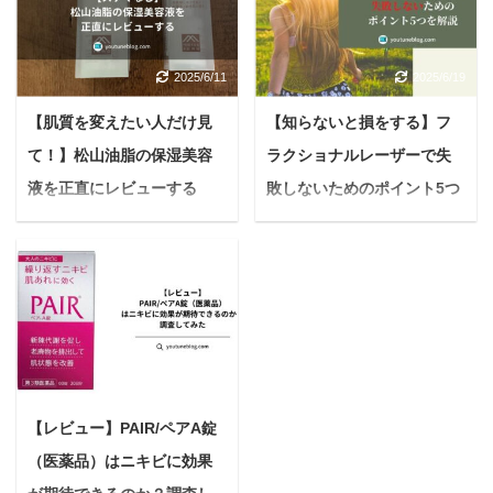
備のラストスパートで、
あるけれど、本当に効果
毎日慌ただしく過ごして
があるの？結局、効果な
いる花嫁さんも多いので
かったってよく聞くし…
2025/6/11
2025/6/19
はないでしょうか？ そん
このような疑問を感じて
な忙しい日々でも「人生
いませんか？ インターネ
【肌質を変えたい人だけ見
【知らないと損をする】フ
で一番輝く日」を最高の
ットで検索すると、賛否
て！】松山油脂の保湿美容
ラクショナルレーザーで失
肌コンディションで迎え
両論の意見を見かけるこ
たいと願うのは当然のこ
液を正直にレビューする
敗しないためのポイント5つ
ともありますよね。 結論
とです。 悩む人準備が忙
から言うと、酵素風呂で
【リピーター続出】
を解説【美容初心者は必
しすぎてエステに行く時
効果を感じる人とそうで
見】
悩んでいる人自分に合う
間が取れそうにない...直
ない人には、いくつか理
美容液を探しているんだ
悩んでいる人フラクショ
前で何から手をつけてい
由があります。 本記事で
けど、松山油脂の美容液
ナルレーザーって毛穴や
いか分からないし... 上記
は、酵素風呂がどんなも
ってどうなのかな？実際
ニキビ跡に効果があるっ
のような悩みを抱えてい
のなのか、期待できる効
に使っている人のリアル
てよく聞くけど、失敗事
る花嫁さんの強い味方と
果、そして効果なしと感
2022/7/22
な声が聞きたいです。 今
例もあるみたいだし、な
なるのが、美容ドリンク
じてしまう理由を、分か
日はこんな疑問に答えて
んか怖いな。 でもどうし
です。 美容ドリンクは、
【レビュー】PAIR/ペアA錠
りやすく解説します。 酵
いきます。 本記事を読ん
てもニキビ跡や毛穴は気
手軽に体の内側からケア
素風呂の正しい知識を知
（医薬品）はニキビに効果
でわかること 松山油脂の
になるし、なんとかした
でき、短期間で効果を実
って、あなたの健康や美