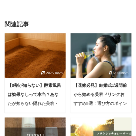
関連記事
2025/10/28
2025/9/25
【9割が知らない】酵素風呂
【花嫁必見】結婚式1週間前
は効果なしって本当？あな
から始める美容ドリンクお
たが知らない隠れた美容・
すすめ5選！選び方のポイン
健康効果を最大限に引き出
トまで徹底解説
すコツ
＜PR＞ 「いよいよ結婚
式まであと1週間！」 準
悩む人酵素風呂に興味は