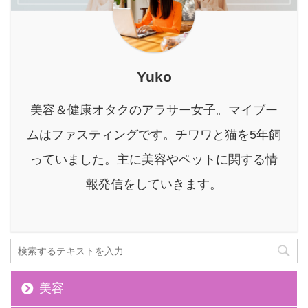
ちにヒト本来の持つ活力
ルロン酸成分のスキンケ
つけていきましょう。 合
を引き出す力が弱くなっ
アが皮膚バリアの健康を
わせて読みたい ...
ているかもしれません。
...
年齢とともに、私たちの
身体が本来持っている力
Yuko
は少しずつ衰えていきま
す。 しかし、諦めるのは
美容＆健康オタクのアラサー女子。マイブー
まだ早いです。 今、健康
分野で大きな注目を集め
ムはファスティングです。チワワと猫を5年飼
ているのが、独自の成分
っていました。主に美容やペットに関する情
「MRE成分」を配合した
「MREビオス」。 本記
報発信をしていきます。
事では、私 ...
美容