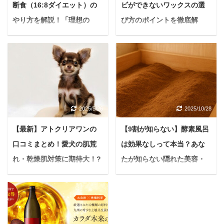
断食（16:8ダイエット）の
ビができないワックスの選
やり方を解説！「理想の
び方のポイントを徹底解
私」を手に入れる方法【挫
説！【予防策も】
折ゼロへ】
＜PR＞ 悩む人ニキビが
中々治らないんだけど、
悩む人16時間断食って最
何が原因なんだろう。特
近よく聞くけど、実際ど
に、おでこがやたらとニ
うなの？我慢ばかりで辛
キビができるので、対策
そう… 健康や美容に関心
2025/5/26
2025/10/28
とかあったら教えて欲し
の高いあなたなら、きっ
い。 今回はこのような疑
と一度は16時間断食とい
【最新】アトクリアワンの
【9割が知らない】酵素風呂
問に答えていきます。 も
う言葉を目にしたことが
口コミまとめ！愛犬の肌荒
は効果なしって本当？あな
しかすると、それはワッ
あるのではないでしょう
クス【整髪料】によるも
れ・乾燥肌対策に期待大！?
たが知らない隠れた美容・
か。 モデルや著名人も実
のかもしれません。 今の
践していると話題にな
【メリットデメリットも踏
健康効果を最大限に引き出
状態を放っておくと、ニ
り、ダイエットや健康法
まえつつ解説する】
すコツ
キビが永久に治らなかっ
として注目を集めていま
＜PR＞ 悩む人「うちの
悩む人酵素風呂に興味は
たり、悪化する原因にな
すが、具体的な方法や効
子、また体を痒がってる
あるけれど、本当に効果
るかも…。 この記事を読
果、注意点については、