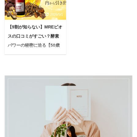
みたい…最近、フケがひ
があるの？結局、効果な
んでわかること ワックス
まだ疑問に感じている方
どくて毛がパサつくし。
かったってよく聞くし…
がニキビにつながる原因
もいるかもしれません。
2026/5/1
肌がカサカサして、なん
このような疑問を感じて
ニキビを未然に防ぐため
16時間断食（16:8ダイエ
だか可哀想で…」 大切な
いませんか？ インターネ
の予防策 ニキビができな
【9割が知らない】MREビオ
ット）がなぜ今注目され
家族の一員である愛犬
ットで検索すると、賛否
い整髪料の選び方 私は適
るのか？ 現代社会は、美
スの口コミがすごい？酵素
が、皮膚のトラブルでつ
両論の意見を見かけるこ
切な予防を行なった結
味しい食べ物があふれ、
パワーの秘密に迫る【50歳
らそうにしている姿を見
ともありますよね。 結論
果、たった3日でニキビ
ついつい食べ過ぎてしま
るのは本当に胸が締め付
から言うと、酵素風呂で
から始める健康生活】
が大幅に改 ...
う環境です。 夜遅くまで
けられますよね。 動物病
効果を感じる人とそうで
＜PR＞ 「なんだか以前
の食事や ...
院に行ってもなかなか改
ない人には、いくつか理
より、活力がなくなって
善しなかったり、色々な
由があります。 本記事で
いる…」 「季節の変わり
ケアを試しても一時的な
は、酵素風呂がどんなも
目に体調を崩しやす
効果しかなかったりする
のなのか、期待できる効
い…」 「若い頃より肌の
と、 「もしかして、うち
果、そして効果なしと感
調子が気になる…」。
の子もアトピーになりや
じてしまう理由を、分か
50歳を過ぎると、上記の
すい体質※なのかし
りやすく解説します。 酵
ように感じる瞬間が増え
ら？」と不安になること
素風呂の正しい知識を知
ていませんか？ もしかす
もあるのではないでしょ
って、あなたの健康や美
ると、知らず知らずのう
うか。 ※セラミド・ヒア
容に役立てるヒントを見