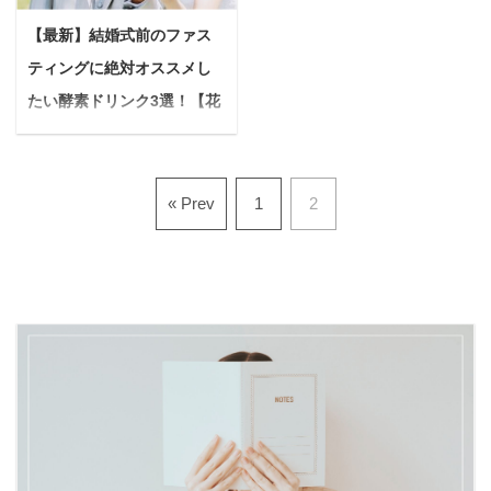
から詳しい情報と役立つ
た最高の笑顔で特別な一
に入れるために「塩抜
を最高の姿で着たい 人生
アドバイスをお届けしま
日を迎えられるようサポ
【最新】結婚式前のファス
き」が驚くほど効果的な
で一度きりの晴れ舞台を
す。 本記事の内容 骨格
ートします。 本記事で
ティングに絶対オススメし
のをご存知ですか？ 「塩
後悔なく迎えたい そう願
診断に基づいた最適なド
は、結婚式直前に特化し
抜き」は単に塩分を控え
うプレ花嫁さんの気持
たい酵素ドリンク3選！【花
レス選び 顔タイプ診断で
た美容ケアを徹底解説。
るだけではありません。
ち、痛いほどよくわかり
嫁美容】
わかる「本当に似 ...
実際に花嫁さんが ...
体内の余分な水分や老廃
ます。 SNSで見る完璧
＜PR＞ 「最高の私で、
物を排出し、むくみを解
な花嫁さんたちと比べて
人生最良の日を迎えた
« Prev
1
2
消することで、想像以上
「私には無理かも…」と
い！」 そう願うプレ花嫁
に見た目の変化を実感で
落ち込むこともあるかも
さんへ。 結婚式の準備っ
きる美容法です。 本記事
しれませんが、諦めるの
て、本当に大変ですよ
では、結婚式1週間前か
はまだ早いです！ 本記事
ね...。 ドレス選び、式場
らできる「塩抜き」につ
は、まさに「結婚式まで
の手配、ゲストリストの
いて、効果から実践方
時間がないけれど、どう
作成…やることが山積み
法、注意点、さらに塩抜
しても痩せたい！」と願
で、気づけば自分のケア
きと相性の良いファステ
うあなたのために書きま
は後回しになりがち。 悩
ィングまで、花嫁さんの
した。 Yuko限られた時
んでいる人このままで、
疑問や不安を解消できる
間の中でも、 ...
憧れのドレスを素敵に着
よ ...
こなせるかな…？写真で