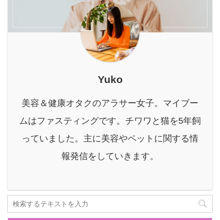
後悔しない最高の笑顔を
残せるか不安... そんな不
安や焦りを感じているあ
なたに、ぜひ知ってほし
いことがあります。 それ
は、短期間で内側から輝
Yuko
く美しさを引き出すため
の、とっておきの秘策
美容＆健康オタクのアラサー女子。マイブー
「酵素ドリンクを使った
ファスティ ...
ムはファスティングです。チワワと猫を5年飼
っていました。主に美容やペットに関する情
報発信をしていきます。