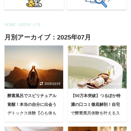
HOME
>
2025年
>
7月
月別アーカイブ：2025年07月
2025/10/19
2025/10/23
酵素風呂でスピリチュアル
【50万本突破】つるぽか特
覚醒！本当の自分に出会う
濃の口コミ徹底解剖！自宅
デトックス体験【心も体も
で酵素風呂体験を叶える入
とろける温活】
浴剤の秘密と効果とは？