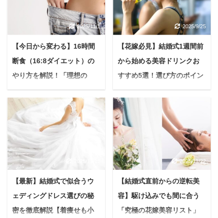
があるの？結局、効果な
マ」と呼ばれる未消化物
う。 本記事では、酵素風
呂の「デメリット」に焦
かったってよく聞くし…
や毒素を体内に溜め込ん
呂がなぜダイエットに繋
点を当てて解説します。
2025/11/1
2025/9/25
このような疑問を感じて
でいます。 これは、毎日
がるのか、科学的なメカ
デメリットをしっかり理
いませんか？ インターネ
の食事、ストレス、そし
ニズムから、実際に目標
解し、対処法を知ること
【今日から変わる】16時間
【花嫁必見】結婚式1週間前
ットで検索すると、賛否
て環境からの影響によっ
を達成した人たちのリア
で、酵素風呂をより効果
断食（16:8ダイエット）の
から始める美容ドリンクお
両論の意見を見かけるこ
て蓄積されるもの。 アー
ルな体験談、そして成功
的に美容と健康に活かせ
やり方を解説！「理想の
すすめ5選！選び方のポイン
ともありますよね。 結論
マが溜まると、体が重く
の秘訣までを徹底的に解
るようになりますよ。 酵
から言うと、酵素風呂で
感じたり、胃がもたれた
私」を手に入れる方法【挫
トまで徹底解説
説します。 酵素風呂 ...
素風呂の主なデメリ ...
効果を感じる人とそうで
り、食欲が落ちたりとい
折ゼロへ】
＜PR＞ 「いよいよ結婚
ない人には、いくつか理
ったサインが現れます。
式まであと1週間！」 準
悩む人16時間断食って最
由があります。 本記事で
つまり「そろそろデトッ
備のラストスパートで、
近よく聞くけど、実際ど
は、酵素風呂がどんなも
クス必要ですよ」とあな
毎日慌ただしく過ごして
うなの？我慢ばかりで辛
のなのか、期待できる効
たの体が教えてくれてい
いる花嫁さんも多いので
そう… 健康や美容に関心
果、そして効果なしと感
る証拠です。 一般的な
2025/11/11
2025/11/22
はないでしょうか？ そん
の高いあなたなら、きっ
じてしまう理由を、分か
「断食」が食事を控える
な忙しい日々でも「人生
と一度は16時間断食とい
【最新】結婚式で似合うウ
【結婚式直前からの逆転美
りやすく解説します。 酵
のに主眼を置くのに対
で一番輝く日」を最高の
う言葉を目にしたことが
素風呂の正しい知識を知
し、アーユルヴェーダフ
ェディングドレス選びの秘
容】駆け込みでも間に合う
肌コンディションで迎え
あるのではないでしょう
って、あなたの健康や美
ァスティングは、食事だ
たいと願うのは当然のこ
密を徹底解説【着痩せも小
「究極の花嫁美容リスト」
か。 モデルや著名人も実