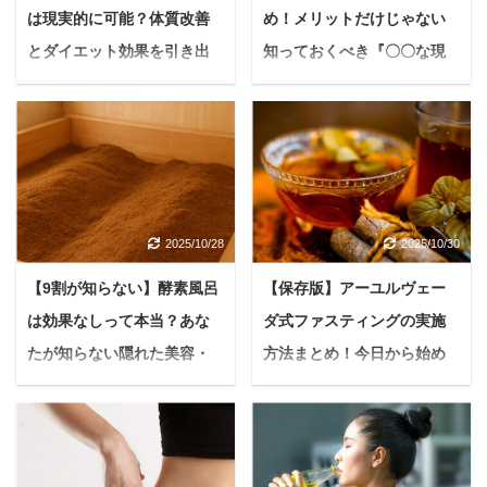
ば、あなたは心身ともに
に引き出す使い方まで、
は現実的に可能？体質改善
め！メリットだけじゃない
を悪くし、心身のバラン
が「もっと健康になりた
新たな活力を得られるで
詳しくご紹介します。
スを崩してしまう可能性
い」「もっと美しくなり
とダイエット効果を引き出
知っておくべき『〇〇な現
しょう。 酵素風呂の基礎
「つるぽか」ってどんな
も。 そんな妊活中の体を
たい」「心からスッキリ
すコツ
実』と賢い選び方
知識：温熱効果以上 ...
入浴液？こだわりの ...
温め、心もほぐしてくれ
したい」と願うなら、
悩む人酵素風呂に入ると
温活、デトックス、美肌
るのが、今注目されてい
今、注目すべきデトック
痩せるって本当？まさか
など、たくさんの魅力で
る酵素風呂です。 お湯を
ス＆体質改善メソッドが
10kgも体重が減るなん
注目を集める酵素風呂。
使わずにじんわりと体を
あります。 それが、古来
て、夢みたいな話でし
テレビやSNSでも見かけ
温める酵素風呂は、単な
からの知恵である「断食
ょ？ もしあなたが今、酵
る機会が増え「試してみ
る温活を超えて、心身の
（ファスティング）」
2025/10/28
2025/10/30
素風呂に興味を持ちなが
たい！」と感じている方
リフレッシュにも繋がり
と、自然の力が生み出す
らもダイエット効果につ
も多いかもしれません
ます。 本記事では、酵素
温熱療法「酵素風呂」を
【9割が知らない】酵素風呂
【保存版】アーユルヴェー
いて半信半疑なら、ぜひ
ね。 でも、どんなに素晴
風呂が妊活にどう役立つ
組み合わせた相乗効果で
は効果なしって本当？あな
ダ式ファスティングの実施
最後まで読んでいただき
らしいものにも、知って
のか、効果や正しい使い
す。 本記事では、なぜこ
たいです。 世間では「酵
おきたい注意点や懸念点
たが知らない隠れた美容・
方法まとめ！今日から始め
方に加え、知っておきた
の二つを組み合わせるこ
素風呂で〇kg痩せた！」
はあります。 本記事で
健康効果を最大限に引き出
る「食べない」デトックス
い大切なポイント ...
とで、より深く、より効
という声が聞かれる一方
は、酵素風呂をこれから
果 ...
すコツ
革命
「本当にそんな効果があ
体験する方や、すでに利
悩む人酵素風呂に興味は
現代を生きる私たちは、
るの？」と疑問に感じる
用しているけれど疑問が
あるけれど、本当に効果
無意識のうちに「アー
方も少なくないでしょ
ある方に向けて、酵素風