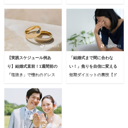
容に役立てるヒントを見
けでなく、呼吸、思考、
とです。 悩む人準備が忙
践していると話題にな
顔も思いのまま】
を全部見せ！
つけていきましょう。 合
五感すべてを意識的にコ
しすぎてエステに行く時
り、ダイエットや健康法
結婚式を控えたすべての
結婚式を目前に控え、準
わせて読みたい ...
ントロールし、心身の奥
間が取れそうにない...直
として注目を集めていま
花嫁さんへ。 人生で一番
備に追われる日々を過ご
深 ...
前で何から手をつけてい
すが、具体的な方法や効
輝く日を彩るウェディン
している花嫁さん、本当
いか分からないし... 上記
果、注意点については、
グドレスは、特別な存在
にお疲れさまです。 今の
のような悩みを抱えてい
まだ疑問に感じている方
です。 ドレスは単なる衣
時期は、理想の自分を叶
る花嫁さんの強い味方と
もいるかもしれません。
2025/12/3
2025/12/11
装ではなく、あなたの個
えるための美容への意識
なるのが、美容ドリンク
16時間断食（16:8ダイエ
性を最大限に引き出し、
が最高潮に高まることで
です。 美容ドリンクは、
【実践スケジュール例あ
「結婚式まで間に合わな
ット）がなぜ今注目され
最高の自信を与えてくれ
しょう。 「もっと美しく
手軽に体の内側からケア
るのか？ 現代社会は、美
り】結婚式直前！1週間前の
い！」焦りを自信に変える
るでしょう。 「似合う」
輝きたい」「後悔なく当
でき、短期間で効果を実
味しい食べ物があふれ、
ドレスを選ぶプロセス
日を迎えたい」。 そんな
「塩抜き」で憧れのドレス
短期ダイエットの裏技【ド
感しやすいのが大きな魅
ついつい食べ過ぎてしま
は、結婚式の準備の中で
想いを形にするのが、結
姿へ【花嫁必見】
レス姿に自信を】
力。 ...
う環境です。 夜遅くまで
も特に楽しく、とても大
婚式直前の美容ケアで
結婚式を目前に控え、最
「結婚式まで、もう時間
の食事や ...
切です。 本記事では、あ
す。 Yuko限られた時間
高の自分を迎えたいと願
がないのにダイエットが
なたの魅力を最大限に引
だからこそ、効果的なケ
う花嫁さんは多いはず。
間に合わない…！」 今の
き出す「似合う」ウェデ
アを集中して行うことで
ドレスを美しく着こな
あなたはこのような悩み
ィングドレスを見つける
あなたの美しさを最大限
し、写真映えするシャー
を抱えていませんか？ 素
ために、次の様々な視点
に引き出し、自信に満ち
2025/8/7
プなフェイスラインを手
敵なウェディングドレス