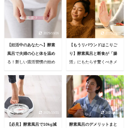
近年、美容や健康法とし
＜PR＞ 悩む人最近、体
て注目を集める酵素風
の冷えやお肌の乾燥が気
呂。 その魅力は、体の温
になるな...毎日のバスタ
まりや肌の改善だけでは
イムをもっと特別な時間
ありません。 深く掘り下
に変えたい。 もし、あな
2025/10/26
2025/10/26
げていくと、酵素風呂が
たがそう感じているな
私たちの心と魂に働きか
ら、今、多くの美容感度
【妊活中のあなたへ】酵素
【もうリバウンドはこりご
けるスピリチュアルな恩
の高い女性たちから注目
風呂で夫婦の心と体を温め
り】酵素風呂と断食が「腸
恵をもたらすのが見えて
を集めている入浴液「つ
きます。 本記事では、酵
るぽか」シリーズをご存
る！新しい温活習慣の始め
活」にもたらす驚くべきメ
素風呂の基本的な仕組み
知でしょうか？ 「自宅で
方を徹底解説
リットとは
から、どのようにして波
手軽に酵素風呂」という
妊活は、喜びや期待とと
現代社会に生きる私たち
動を高め、チャクラを活
魅力的なコンセプトで、
もに、時には不安やプレ
は、日々様々なストレス
性化し、さらには人生全
すでに累計出荷本数50万
ッシャーを感じる道のり
や不調にさらされていま
体の運気を向上させるの
本を突破した「つるぽ
でもありますよね。 特に
す。 食生活の乱れ、運動
か、具体的な視点から詳
か」。 本記事ではつるぽ
「体の冷え」は、妊活中
不足、人間関係の悩みな
しく解説します。 日常の
かの人気の秘密と、実際
2025/10/21
2025/10/28
の女性にとって大きな悩
ど、気づけば心身が重
喧騒から離れ、本来の自
に使った方のリアルな
みのひとつではないでし
く、本来の輝きを失って
分と向き合う時間を持て
声、そして効果を最大限
【必見】酵素風呂で10kg減
酵素風呂のデメリットまと
ょうか。 冷えは血の巡り
いませんか？ もしあなた