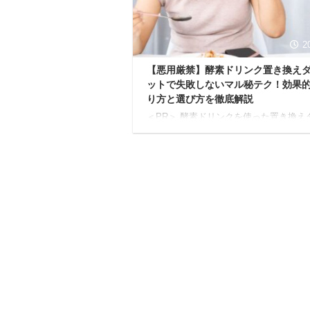
知識から、知っておくべきリスクと対策
して安全に実践するための具体的なステ
まで、分かりやすくお伝 ...
2
【悪用厳禁】酵素ドリンク置き換え
ットで失敗しないマル秘テク！効果
り方と選び方を徹底解説
＜PR＞ 酵素ドリンクを使った置き換え
ットは、忙しい毎日でも無理なく取り組
人気のダイエット法です。 しかし「本
果があるの？」「リバウンドしない？」
の酵素ドリンクを選べばいいの？」とい
疑問や不安を抱えている人も少なくあり
ん。 本記事では、酵素ドリンク置き換
エットの基本から、成功するための具体
やり方、そして自分にぴったりの酵素ド
クの選び方まで、徹底的に解説します。
まで読めば、あなたのダイエットの不安
消され、理想の体を手に入れるための第
を踏み出せるはずです ...