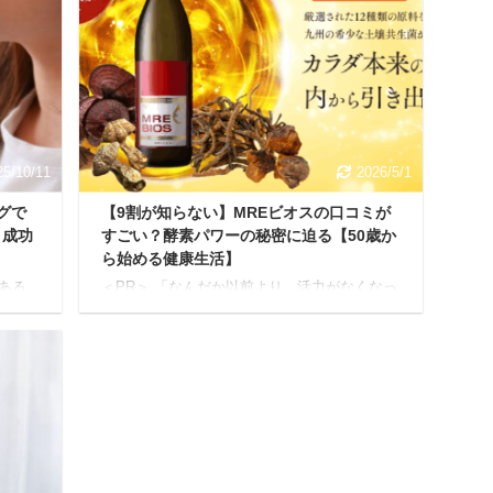
1年使
と「パリパリキューライト」の2種類があっ
ームの
て、どちらを選べばいいのか迷ってしまいま
の注意
すよね。 本記事では、公式サイトや商品情報
私も最
を徹底的に分析し、両者の違いを5つのポイン
際使
トに分けて解説します。 2~3分ほど目を通せ
です
ば、あなたの家族構成やライフスタイルにぴ
ったりの生ごみ乾燥 ...
25/10/11
2026/5/1
グで
【9割が知らない】MREビオスの口コミが
と成功
すごい？酵素パワーの秘密に迫る【50歳か
ら始める健康生活】
ある
＜PR＞ 「なんだか以前より、活力がなくなっ
回はこ
ている…」 「季節の変わり目に体調を崩しや
スティ
すい…」 「若い頃より肌の調子が気にな
機能
る…」。 50歳を過ぎると、上記のように感じ
待で
る瞬間が増えていませんか？ もしかすると、
ている
知らず知らずのうちにヒト本来の持つ活力を
に影
引き出す力が弱くなっているかもしれませ
すよ
ん。 年齢とともに、私たちの身体が本来持っ
してフ
ている力は少しずつ衰えていきます。 しか
基礎
し、諦めるのはまだ早いです。 今、健康分野