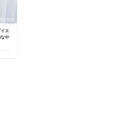
、そ
で大きな注目を集めているのが、独自の成分
ップ
「MRE成分」を配合した「MREビオス」。 本
記事では、私 ...
025/8/21
ダイエ
的なや
ダイエ
める
当に効
「ど
った
ませ
えダイ
的な
リン
 最後
は解
一歩