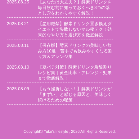
2025.08.25
【あなたは大丈夫？】酵素ドリンクを
毎日飲む前に知っておくべき3つの落
とし穴をわかりやすく解説！
2025.08.21
【悪用厳禁】酵素ドリンク置き換えダ
イエットで失敗しないマル秘テク！効
果的なやり方と選び方を徹底解説
2025.08.11
【保存版】酵素ドリンクの美味しい飲
み方10選！苦手でも飲みやすくなる割
り方＆アレンジ集
2025.08.10
【夏バテ対策】酵素ドリンク炭酸割り
レシピ集｜黄金比率・アレンジ・効果
まで徹底解説！
2025.08.09
【もう挫折しない！】酵素ドリンクが
「まずい」と感じる原因と、美味しく
続けるための秘策
Copyright© Yuko's lifestyle , 2026 All Rights Reserved.