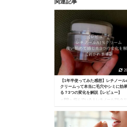
関連記事
2
【1年半使ってみた感想】レチノールA
クリームって本当に毛穴やシミに効
る？3つの変化を解説【レビュー】
＜PR＞ 悩んでいる人レチノール1%ク
ってどうなの？肌質の改善に期待できる
聞くけど、副作用もあるみたいだし、ぶ
ゃけ躊躇してる自分がいます。使用者の
な感想を知りたいです。 今日はこんな
ついて答えていきます。 この記事を読