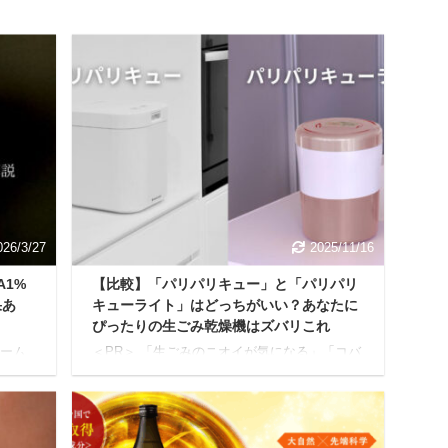
026/3/27
2025/11/16
1%
【比較】「パリパリキュー」と「パリパリ
果あ
キューライト」はどっちがいい？あなたに
ぴったりの生ごみ乾燥機はズバリこれ
リーム
＜PR＞ 「生ごみのニオイが気になる」「コバ
って
エがわいて困る」「ゴミ出しの日に生ごみ袋
っち
が重くて大変」。 キッチンの永遠の悩みとも
正直
いえる「生ごみ問題」を解決してくれるの
疑問に
が、大人気の生ごみ乾燥機「パリパリキュ
むこと
ー」シリーズです。 でも「パリパリキュー」