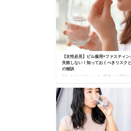
でわかること レチノール1%クリームを
い続けて感じた変化 レチノール1%クリ
使い方 レチノール1%クリーム使用の際
点 A反応を軽減するおすすめの化粧品 
初はあなたと同じ様に、レチノールを実
用するのに若干の抵抗がありました。 
が、1 ...
20
【女性必見】ピル服用×ファスティン
失敗しない！知っておくべきリスク
の秘訣
悩む人ファスティング（断食）に興味が
けど、ピルを飲んでいるから不安… 今
のような疑問に答えていきます。 ファ
ングは、デトックスやダイエット、内側
の向上など、たくさんの嬉しい効果が期
きる健康法です。 でも、ピルを服用し
と「本当に大丈夫かな？」「ピルの効果
響はないの？」といった疑問が浮かびま
ね。 本記事では、ピル服用中でも安心
ァスティングに取り組めるよう、大切な