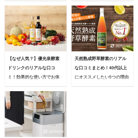
悩む人バルクオム化粧水
悩む人バルクオム定期コ
に入ってる成分について
ースの解約方法を知りた
知りたいんだけど、実際
いんだけど、解約する際
に使っても大丈夫な化粧
の順番とか、注意点とか
水なのかな？ちょっと気
あったら教えて欲しい
になってはいるんだけ
な。 今日はこんな疑問に
ど、逆に使って肌荒れし
答えていきます。 本記事
2026/1/2
2026/1/10
たりしないか正直不
の内容 バルクオム定期コ
【なぜ人気？】優光泉酵素
天然熟成野草酵素のリアル
安。。。 今日はこんな疑
ースの解約方法とは バル
問に答えていきます。 本
クオム定期コースの解約
ドリンクのリアルな口コ
な口コミまとめ！40代以上
記事の内容 バルクオムの
までの手順 バルクオム定
ミ！効果的な使い方でお体
にオススメしたい5つの理由
成分について解説 バルク
期コース解約の際の注意
スッキリファスティング
とは【酵素選びに迷ったら
オム化粧水の安全性につ
点 本記事の信頼性 筆者
コレ】
＜PR＞ 悩んでいる人最
いて解説 各肌質における
のバルクオム歴11ヶ月
近、なんだか体が重い気
バルクオム化粧水の適正
現在はバルクオム洗顔料
＜PR＞ 悩んでいる人最
がする…美容や健康維持
について解説 本記事の信
のみを毎月購入し、定期
近、活力が溢れてこない
のために何か始めたいけ
頼性 筆者のバルクオム使
コースは解約履歴あり こ
な...昔と比べて、お腹が
ど、なかなか続かない…
用歴10ヶ月突破 現在も
の記事を書いている私
スッキリしない日も増え
2025/8/19
このように感じていませ
バルクオム化粧水を毎朝
は、バルクオム歴11ヶ月
たし… もし、あなたがそ