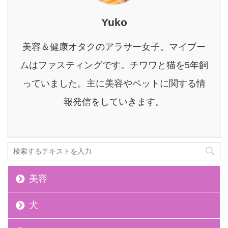
に流すのも不安だし、詰
まらせたらどうしよ
Yuko
う…」 従来のペットのフ
ン処理は、拾ってトイレ
美容＆健康オタクのアラサー女子。マイブー
に流すと「詰まるか
ムはファスティングです。チワワと猫を5年飼
も…」「面倒…」 拾って
袋に入れてゴミ箱に入れ
っていました。主に美容やペットに関する情
ると「ニオイがきつい」
報発信をしていきます。
「面倒」「ゴミが重い」
といった悩みがつきもの
でした。 もし、あなたが
こ ...
美容
犬