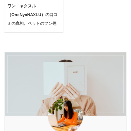
んか？ もしかしたら、あ
使用中 この記事を書いて
を突破。 現在は定期コー
う感じているなら、年齢
ワンニャクスル
なたの生活には「ファス
いる私はバルクオムを使
スは解約し、バルクオム
と共に変化する体の内側
（OneNyaNAXLU）の口コ
ティング」と「酵素」が
い始めて10ヶ月。 現在
の洗顔料のみを毎月購入
のバランスが原因かもし
不足しているのかもしれ
ミの真相。ペットのフン処
化粧水に関し ...
しています ...
れません。 現代の食生活
ません。 体の内側からリ
は、加工食品が増え、欧
理の救世主は本当に臭わな
フレッシュできると注目
米化が進んだことで、本
いのか解説
を集めているファスティ
来体に大切な酵素や栄養
＜PR＞ 愛するペットと
ング。 そのファスティン
が不足しがちと言われて
の暮らしは、何にも代え
グをサポートしてくれる
います。 酵素は、私たち
がたい喜びを与えてくれ
心強い味方が「酵素ドリ
がイキイキと活動するた
ます。 ですが、生活の中
ンク」です。 中でも「優
めに欠かせない存在。 残
で下記のような悩みを抱
光泉（ゆうこうせん）」
念ながら、年齢を重ねる
える時はありませんか？
は、多くのメディアや
ごとに体内で作られる酵
「散歩から帰ると、あの
SNSで話題を呼び、愛用
素の量は減ってしまうた
フンのニオイが気にな
者が増えています。 とは
め、意識して補うのが健
る…」 「夏場の生ごみの
いえ「優光泉って本当に
やかな毎日を送る鍵とな
悪臭、どうにかした
体はスッキリ ...
ります。 そんな中で注目
い！」 「マンション暮ら
されている ...
しだから、フンをトイレ