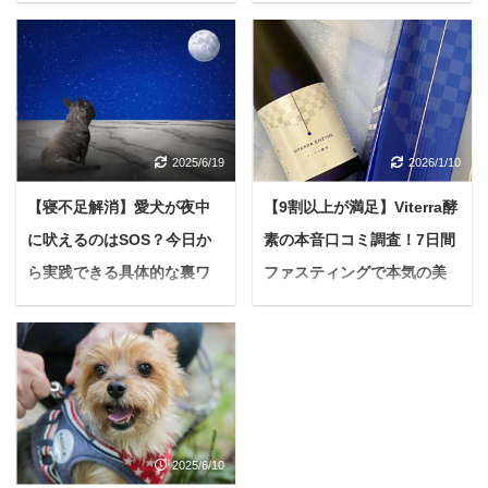
腸活ふりかけ】
ツを徹底解説【おすすめも
紹介】
＜PR＞ 「最近、下痢や
軟便が続いているみた
冬が近づくと、朝晩の冷
い…」 「どうも便秘気味
え込みに「うちの子、寒
で、苦しそうにしている
くないかな…」と、愛犬
のを見ると心が痛む…」
の体をそっと撫でてしま
2025/6/19
2026/1/10
「フケが増えたり、目や
うこと、ありませんか？
にや涙やけがひどくなっ
特に小型犬や毛の短い子
【寝不足解消】愛犬が夜中
【9割以上が満足】Viterra酵
たりして、アレルギーな
を見ると、寒さで震えて
に吠えるのはSOS？今日か
素の本音口コミ調査！7日間
のかな？」 動物病院に連
いる姿に胸が締め付けら
れて行っても、薬で一時
ら実践できる具体的な裏ワ
ファスティングで本気の美
れる思いがしますよね。
的に落ち着いても、根本
愛犬の健康と快適さを守
ザを徹底解説
活【痩せたいけど続かない
的な解決にはなっていな
るために「冬の防寒対策
方へ】
悩んでいる人毎晩、愛犬
い気がする…そんなお悩
は飼い主さんの大切な役
が吠えて中々眠れないの
＜PR＞ 「最近、なんだ
みを抱えているあなた
目」です。 悩んでいる人
よね…近所迷惑になって
か毎日がハツラツとしな
へ。 可愛い我が子の元気
でも、犬に服って本当に
いないかも心配だし、ど
い…」 「鏡を見るたびに
がない姿を見るのは、何
必要なの？どんな服を選
うしたらいいんだろう…
肌のコンディションが気
よりもつらいですよね。
んだらいいのかイマイチ
2025/6/10
具体的な対策とかあった
になってしまう…」 「健
もしかしたら、不調の原
わからない... と、疑問や