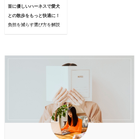
ら教えて欲しいな 今回
やかな体を目指したいけ
因は、愛する我が子の
首に優しいハーネスで愛犬
不安を感じる方もいるか
は、このような疑問に答
ど、なかなか続かな
「おなか」、つまり腸内
もしれません。 本記事で
との散歩をもっと快適に！
えていきます。 結論から
い…」 もし、あなたがこ
環境の乱れにあるのかも
は、愛犬を寒さから守る
言うと、犬の夜鳴きは適
負担を減らす選び方を解説
のようなお悩みを感じて
しれません。 「ペットの
ための犬服の必要性か
切な対応次第で改善でき
いるなら、それは体から
【オススメも紹介】
元気は、腸内環境か ...
ら、失敗しない選び方、
る可能性は十分ありま
のサインかもしれませ
＜PR＞ 愛犬とのお散歩
加えて優しく着 ...
す。 犬が夜中に吠えるの
ん。 日々の生活で知らず
は、毎日の楽しみですよ
は、決してわがままでは
知らずのうちに溜め込ん
ね。 元気に歩く姿を見る
なく、私たちに何かを伝
だ不要なものをリセット
と、飼い主さんもうれし
えようと一生懸命サイン
し、体本来の調子を取り
くなるものです。 しか
を送っているのです。
戻すために、今「酵素ド
し、愛犬にいつも着けて
Yuko筆者自身も愛犬「チ
リンク」が大きな注目を
いる首輪が、もしかした
ワワ」を5年飼っていた
集めています。 市場には
ら体に負担をかけている
経験があり、夜鳴きをし
様々な酵素ドリンクがあ
かもしれません。 悩んで
ていた時期もありました
りますが、その中でも特
いる人うちの子、首輪だ
が、以下で紹介する対策
に話題なのがViterra（ヴ
とお散歩中によく咳き込
方法で改善したので信 ...
ィテラ）酵素です。 でも
むの。引っ張りが強く
「本当に ...
て、見ていて苦しそうに