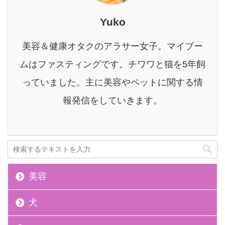
見えるし...もしかして、
気管が弱いんじゃないか
Yuko
な…？ このような心配を
している飼い主さんは少
美容＆健康オタクのアラサー女子。マイブー
なくないはず。 本記事を
読んでわかること 首輪が
ムはファスティングです。チワワと猫を5年飼
愛犬に与える影響 首に優
っていました。主に美容やペットに関する情
しいハーネスを選ぶ時の
大切なポイント 特にオス
報発信をしていきます。
スメのハ ...
美容
犬