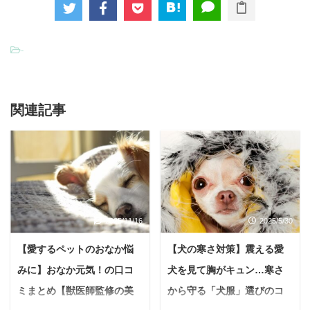
-
関連記事
2025/11/16
2025/5/30
【愛するペットのおなか悩
【犬の寒さ対策】震える愛
みに】おなか元気！の口コ
犬を見て胸がキュン…寒さ
ミまとめ【獣医師監修の美
から守る「犬服」選びのコ