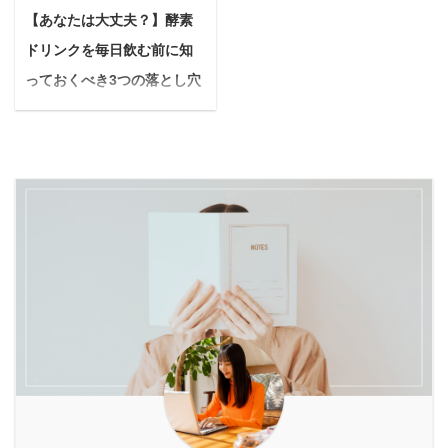
るトラブル お肌の乾燥に
いんだろう？ もしかした
です。 美容ドリンクは、
【あなたは大丈夫？】酵素
て深堀していきたいと思
は化粧水を使ったほうが
ら、あなたもそんな疑問
手軽に体の内側からケア
います。 フラクショナル
いい理由 化粧水の選び方
ドリンクを毎日飲む前に知
や迷いを抱えているかも
でき、短期間で効果を実
レーザーとはレーザー ...
化粧水の使い方 化粧水と
しれません。 ファスティ
っておくべき3つの落とし穴
感しやすいのが大きな魅
合わせて使いたい物 結論
ング（断食）や腸活、美
をわかりやすく解説！
力。 ...
から言うと、化粧水は使
肌ケアなど、さまざまな
「酵素ドリンクを毎日飲
うべきです。
本記事
目的で注目されているこ
んだらどうなるの？」
の信頼性 筆者自身も昔、
れらのドリンクですが、
「体に良いって聞くけ
乾燥肌に悩んでいて肌荒
特徴や期待できる効果に
ど、本当に効果ある？」
れが凄かった 化粧水をし
は明確な違いがありま
最近、美容や健康、ダイ
っかりつけることで乾燥
す。 本記事では「酵素ド
エットに関心のある人た
肌が改善され ...
リンク」と「発酵ドリン
ちの間で話題になってい
ク」の根本的な違いを解
る酵素ドリンク。毎日飲
説し、それぞれのドリン
むと、体の中から変化を
クが持つメリット・デメ
感じられると言われてい
リットを始め、目的に合
ます。 しかし「本当に効
わせた正しい選び方や ...
果があるの？」「どんな
ことに気をつければいい