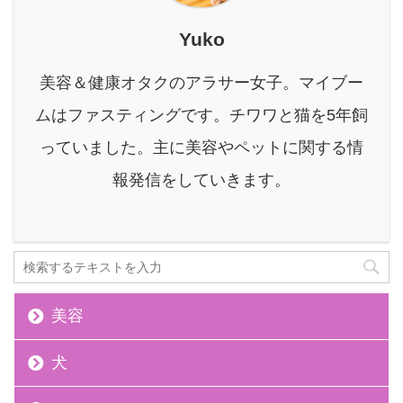
の？」といった疑問や不
安を抱えている方も多い
Yuko
のではないでしょうか。
本記事では、酵素ドリン
美容＆健康オタクのアラサー女子。マイブー
クを毎日飲むメリットや
デメリット、効果を最大
ムはファスティングです。チワワと猫を5年飼
限に引き出すための正し
っていました。主に美容やペットに関する情
い飲み方を徹底的に解説
します。 さらに、毎日無
報発信をしていきます。
理なく続けられるおすす
...
美容
犬