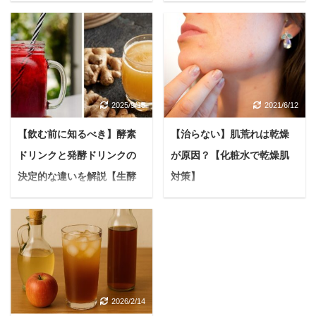
トまで徹底解説
を解説【美容初心者は必
見】
＜PR＞ 「いよいよ結婚
式まであと1週間！」 準
悩んでいる人フラクショ
備のラストスパートで、
ナルレーザーって毛穴や
毎日慌ただしく過ごして
ニキビ跡に効果があるっ
いる花嫁さんも多いので
てよく聞くけど、失敗事
2025/9/15
2021/6/12
はないでしょうか？ そん
例もあるみたいだし、な
な忙しい日々でも「人生
んか怖いな。 でもどうし
【飲む前に知るべき】酵素
【治らない】肌荒れは乾燥
で一番輝く日」を最高の
てもニキビ跡や毛穴は気
ドリンクと発酵ドリンクの
が原因？【化粧水で乾燥肌
肌コンディションで迎え
になるし、なんとかした
たいと願うのは当然のこ
決定的な違いを解説【生酵
対策】
い。人生変えたいんで
とです。 悩む人準備が忙
す。 失敗しないためのポ
素の真実】
悩む人肌荒れが全然治
しすぎてエステに行く時
イントとかあったら教え
らないし、ガサつきもひ
健康や美容に良いと耳に
間が取れそうにない...直
て欲しいです。 実際のツ
どい。化粧水使ったほう
する「酵素ドリンク」と
前で何から手をつけてい
イッターでのお悩み事例
がいいのかな 今日はこ
「発酵ドリンク」。 悩む
いか分からないし... 上記
https://twitter.com/FvFKyl
んな疑問に答えていきま
人名前が似ているけど、
のような悩みを抱えてい
4pPnCv8fy/status/11883
す。
本記事の内容 乾
一体何が違うのかな。結
る花嫁さんの強い味方と
08969585963009 今回
燥によって引き起こされ
2026/2/14
局、自分にはどっちが良
なるのが、美容ドリンク
は、こんなお悩みについ