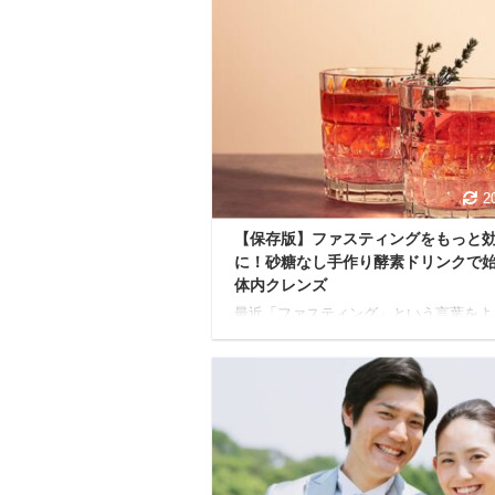
2
【保存版】ファスティングをもっと
に！砂糖なし手作り酵素ドリンクで
体内クレンズ
最近「ファスティング」という言葉をよ
きますよね。 体を休ませてデトックス
り、本来の回復力を高めたりと、健康効
期待が寄せられています。 でも「空腹
られるかな」「難しそう」と、一歩踏み
ずにいる方もいるかもしれません。 そ
時、あなたの心強い味方になるのが「酵
リンク」で、ファスティング中に必要な
を補給し、つらい空腹感を和らげる手助