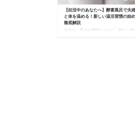
【妊活中のあなたへ】酵素風呂で夫
と体を温める！新しい温活習慣の始
徹底解説
妊活は、喜びや期待とともに、時には不
プレッシャーを感じる道のりでもありま
ね。 特に「体の冷え」は、妊活中の女
って大きな悩みのひとつではないでしょ
か。 冷えは血の巡りを悪くし、心身の
スを崩してしまう可能性も。 そんな妊
体を温め、心もほぐしてくれるのが、今
されている酵素風呂です。 お湯を使わ
んわりと体を温める酵素風呂は、単なる
を超えて、心身のリフレッシュにも繋が
す。 本記事では、酵素風呂が妊活にど
つのか、効果や正しい使い方に加え、知
おきたい大切なポイント ...