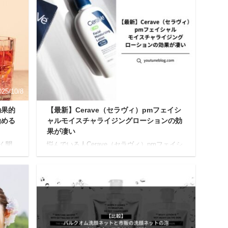
025/10/8
2026/4/14
効果的
【最新】Cerave（セラヴィ）pmフェイシ
始める
ャルモイスチャライジングローションの効
果が凄い
く聞
悩んでいる人Cerave（セラヴィ）pmフェイシ
した
ャルモイスチャライジングローションの効果
果に
が知りたいな。実際に使うと肌にどのような
に耐え
変化があるか教えて欲しいです。 今回はこの
出せ
ような疑問に答えていきます。 この記事を読
んな
んで分かること Ceraveのpmフェイシャルモイ
素ド
スチャライジングローションの効果 筆者が
栄養
Ceraveのpmフェイシャルモイスチャライジン
けを
グローションを1ヶ月間使ってみて感じた感想