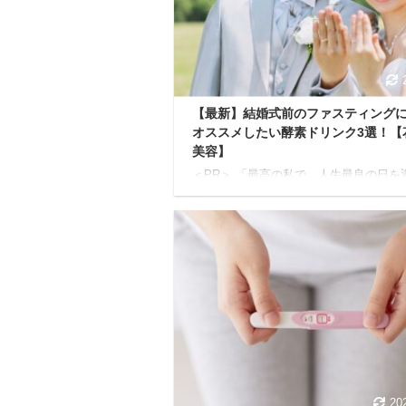
してくれます。 ただ、市販の酵素ドリ
中には、残念ながら砂糖がたくさん入っ
るものも少なくありません。 せっかく
クスを目的にファスティン ...
【最新】結婚式前のファスティング
オススメしたい酵素ドリンク3選！【
美容】
＜PR＞ 「最高の私で、人生最良の日を
い！」 そう願うプレ花嫁さんへ。 結婚
備って、本当に大変ですよね...。 ドレ
び、式場の手配、ゲストリストの作成…
ことが山積みで、気づけば自分のケアは
しになりがち。 悩んでいる人このまま
れのドレスを素敵に着こなせるかな…？
で後悔しない最高の笑顔を残せるか不安..
んな不安や焦りを感じているあなたに、
知ってほしいことがあります。 それは
間で内側から輝く美しさを引き出すため
とっておきの秘策「酵素ドリンクを使っ
ァスティ ...
20