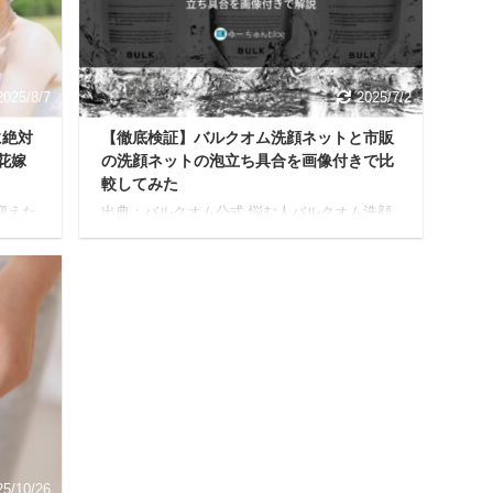
ンクの
Ceraveのpmフェイシャルモイスチャライジン
てい
グローションの実際の口コミ 私は、これまで
デトッ
安価な物から高級品まで数々 ...
2025/8/7
2025/7/2
に絶対
【徹底検証】バルクオム洗顔ネットと市販
花嫁
の洗顔ネットの泡立ち具合を画像付きで比
較してみた
迎えた
出典：バルクオム公式 悩む人バルクオム洗顔
式の準
ネットって一般の洗顔ネットと何が違うの？
ス選
もし気に入れば使ってみたいけど、、、洗顔
やる
ネットを使う上でのメリットとデメリットが
後回
あったら教えて欲しいな。 今日はこんな疑問
で、憧
に答えていきます。 本記事の内容 バルクオム
写真
洗顔ネットと市販洗顔ネットを比較してみま
. そ
した バルクオム洗顔ネットを実際10ヶ月使っ
ぜひ
てみて感じたメリットとデメリットを解説 バ
、短期
ルクオム洗顔ネットをどこよりも安く買える
の、
方法をご紹介 本記事の信頼性 筆者のバルクオ
たフ
ム使用歴10ヶ月 現在も使用中なので実際のリ
アルな意 ...
25/10/26