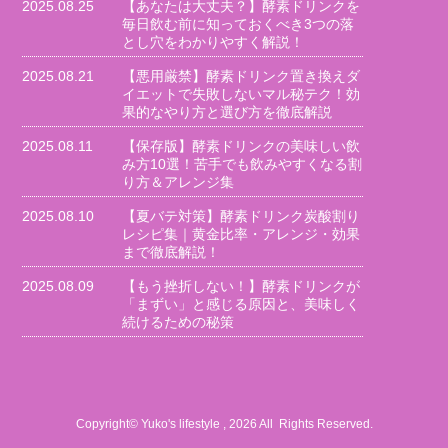
2025.08.25
【あなたは大丈夫？】酵素ドリンクを
毎日飲む前に知っておくべき3つの落
とし穴をわかりやすく解説！
2025.08.21
【悪用厳禁】酵素ドリンク置き換えダ
イエットで失敗しないマル秘テク！効
果的なやり方と選び方を徹底解説
2025.08.11
【保存版】酵素ドリンクの美味しい飲
み方10選！苦手でも飲みやすくなる割
り方＆アレンジ集
2025.08.10
【夏バテ対策】酵素ドリンク炭酸割り
レシピ集｜黄金比率・アレンジ・効果
まで徹底解説！
2025.08.09
【もう挫折しない！】酵素ドリンクが
「まずい」と感じる原因と、美味しく
続けるための秘策
Copyright© Yuko's lifestyle , 2026 All Rights Reserved.