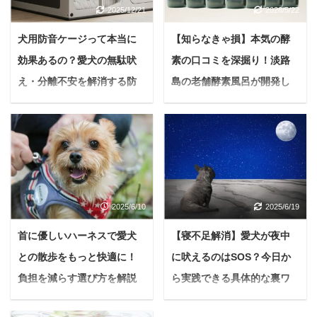
2025/12/21
2026/5/22
犬用防音ケージって本当に
【知らなきゃ損】本気の酵
効果あるの？愛犬の無駄吠
素の口コミを深掘り！淡路
え・分離不安を解消する防
島の老舗酵素風呂が開発し
音対策の全てを解説
た、唯一無二の酵素ドリン
クの実力
「うちの子、どうしてこ
んなに吠えるんだろう…
＜PR＞ 「最近、毎日ハ
ご近所さんに迷惑をかけ
ツラツと過ごせない…年
ていないか心配だし…」
齢とともに、体の不調が
愛犬の無駄吠えや留守番
気になる…」。 このよう
2025/6/10
2025/6/19
中の遠吠え、破壊行動に
な悩みを感じていません
頭を悩ませる飼い主さん
か？ パンデミックの影響
首に優しいハーネスで愛犬
【寝不足解消】愛犬が夜中
は少なくありません。 特
などもあり、健康を意識
との散歩をもっと快適に！
に吠えるのはSOS？今日か
に集合住宅にお住まいの
して酵素ドリンクに興味
場合、騒音問題は深刻な
負担を減らす選び方を解説
ら実践できる具体的な裏ワ
を持つ方も年々増えてい
近隣トラブルに発展する
る傾向があります。 とは
【オススメも紹介】
ザを徹底解説
可能性もあります。 そん
いえ、たくさん種類があ