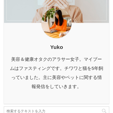
も多いのではないでしょ
愛犬に与える影響 首に優
経験があり、夜鳴きをし
うか。 せっかく飲むな
しいハーネスを選ぶ時の
ていた時期もありました
ら、効果を最大限に引き
大切なポイント 特にオス
が、以下で紹介する対策
出したいですよね。 本記
スメのハ ...
方法で改善したので信 ...
事では、酵素栄養学に基
づいた知見と、多くの利
用者の声から導き出され
た実践的なノウハウを融
Yuko
合し、酵素ドリンクの
「いつ飲む」疑問に徹底
美容＆健康オタクのアラサー女子。マイブー
的に迫ります。 あなたの
目的（ダイエット、美
ムはファスティングです。チワワと猫を5年飼
容、健康維持など）に合
っていました。主に美容やペットに関する情
わせた最適なタイミング
から、効果をさらに高め
報発信をしていきます。
る選び方、飲み方やよく
あ ...