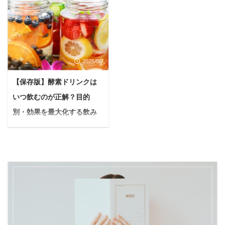
＜PR＞ 愛犬とのお散歩
悩んでいる人毎晩、愛犬
な犬のお悩み解決策の一
ってどれを選べばいいか
は、毎日の楽しみですよ
が吠えて中々眠れないの
つとして注目されるのが
迷いますよね。 結論から
ね。 元気に歩く姿を見る
よね…近所迷惑になって
「犬用防音ケージ」で
いうと「本気の酵素」は
と、飼い主さんもうれし
いないかも心配だし、ど
す。 でも、「本当に効果
健康維持やファスティン
くなるものです。 しか
うしたらいいんだろう…
があるの？」「買って後
グに最適で、多くの支持
2025/8/7
し、愛犬にいつも着けて
具体的な対策とかあった
悔しないかな？」と疑問
を集めているオススメの
いる首輪が、もしかした
ら教えて欲しいな 今回
を感じる方もいるでしょ
【保存版】酵素ドリンクは
酵素ドリンクです。 本記
ら体に負担をかけている
は、このような疑問に答
う。 本記事の内容 犬用
事の内容 本気の酵素がで
いつ飲むのが正解？目的
かもしれません。 悩んで
えていきます。 結論から
防音ケージの効果 犬用防
きるまでの軌跡 本気の酵
いる人うちの子、首輪だ
言うと、犬の夜鳴きは適
別・効果を最大化する飲み
音ケージの後悔しない選
素が選ばれ続ける理由 本
とお散歩中によく咳き込
切な対応次第で改善でき
方と注意点を解説
び方 総合的な無 ...
気の酵素の口コミ 本気の
むの。引っ張りが強く
る可能性は十分ありま
「酵素ドリンクって、い
酵素の ...
て、見ていて苦しそうに
す。 犬が夜中に吠えるの
つ飲むのが一番効果的な
見えるし...もしかして、
は、決してわがままでは
の？朝？夜？それとも食
気管が弱いんじゃないか
なく、私たちに何かを伝
前？」 酵素ドリンクに興
な…？ このような心配を
えようと一生懸命サイン
味はあるけれど、いざ始
している飼い主さんは少
を送っているのです。
めてみようとすると、こ
なくないはず。 本記事を
Yuko筆者自身も愛犬「チ
んな疑問が頭をよぎる方
読んでわかること 首輪が
ワワ」を5年飼っていた