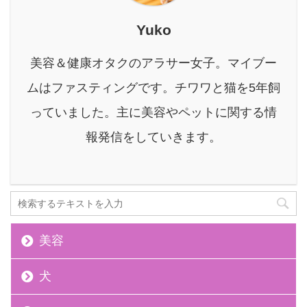
るの？」と疑問に感じる
方も少なくないでしょ
Yuko
う。 本記事では、酵素風
呂がなぜダイエットに繋
美容＆健康オタクのアラサー女子。マイブー
がるのか、科学的なメカ
ニズムから、実際に目標
ムはファスティングです。チワワと猫を5年飼
を達成した人たちのリア
っていました。主に美容やペットに関する情
ルな体験談、そして成功
の秘訣までを徹底的に解
報発信をしていきます。
説します。 酵素風呂 ...
美容
犬