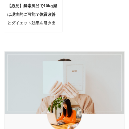
さんも多いのではないで
クとサプリメントは、正
からというもの、ダーマ
【必見】酵素風呂で10kg減
のに主眼を置くのに対
しょうか。 共働きで昼間
しい知識をもって選べば
ローラー、ダーマペン等
し、アーユルヴェーダフ
は現実的に可能？体質改善
留守にしがち 夜間の無駄
併用可能です。 それぞれ
『針を刺すタイプの治療
ァスティングは、食事だ
吠えに悩んでいる インタ
の役割を理解し、目的に
とダイエット効果を引き出
はニキビ跡に効果がな
けでなく、呼吸、思考、
ーホンや来客時に吠え続
合わせて組み合わせれ
すコツ
い』とい ...
五感すべてを意識的にコ
ける マンション住まいで
ば、単体で使う以上の相
悩む人酵素風呂に入ると
ントロールし、心身の奥
階下への音が気になる 一
乗効果が期待できます
痩せるって本当？まさか
深 ...
緒に旅行へいきたいが、
が、成分の重複や過剰摂
10kgも体重が減るなん
無駄吠えして迷惑をかけ
取には注意が必要です。
て、夢みたいな話でし
ないか不安 など、愛犬の
本記事では、酵素ドリン
ょ？ もしあなたが今、酵
鳴き声に関する悩みは尽
クとサプリの併用に関す
素風呂に興味を持ちなが
きません。 そんなお悩み
る疑問を解消し、あなた
らもダイエット効果につ
を解決する有効な手段の
の目的やライフスタイル
いて半信半疑なら、ぜひ
一つが「犬用の防音ケー
に合わせた最適な組み合
最後まで読んでいただき
ジ」です。 本記事では、
わせ方を詳しく解説しま
たいです。 世間では「酵
筆者が愛犬チワワを5年
す。 具体的な併用テクニ
素風呂で〇kg痩せた！」
飼って ...
ックや、失敗しないた ...
という声が聞かれる一方
「本当にそんな効果があ