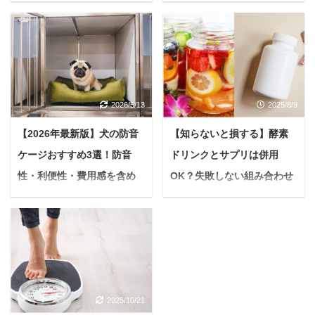
る「食べない」デトックス
【美容オタクが解説】
革命
悩んでいる人ダーマペン
4ってニキビ跡や毛穴に
現代を生きる私たちは、
効果があるってよく聞く
無意識のうちに「アー
んだけど、実際どうなの
マ」と呼ばれる未消化物
かな？分かりやすく解説
や毒素を体内に溜め込ん
2026/5/13
2025/8/9
してください。 今回はこ
でいます。 これは、毎日
のような疑問に答えてい
の食事、ストレス、そし
【2026年最新版】犬の防音
【知らないと損する】酵素
きます。 この記事で分か
て環境からの影響によっ
ケージおすすめ3選！防音
ドリンクとサプリは併用
ること ダーマペン4の仕
て蓄積されるもの。 アー
組みや効果 従来のダーマ
性・利便性・費用感を含め
OK？失敗しない組み合わせ
マが溜まると、体が重く
ペンとの違い フラクショ
感じたり、胃がもたれた
徹底解説！
方と注意点を徹底解説
ナルレーザーとの違い 私
り、食欲が落ちたりとい
＜PR＞ 大切な家族であ
悩む人酵素ドリンクとサ
は数年前、ニキビ跡の治
ったサインが現れます。
る愛犬の鳴き声。 可愛ら
プリを一緒に使っても大
療に『ダーマローラー』
つまり「そろそろデトッ
しい一方で、近隣への配
丈夫？どう併用すれば一
を1クール（5回）試した
クス必要ですよ」とあな
慮や愛犬自身のストレス
番効果が出るの？ そうお
経験がありましたが、当
たの体が教えてくれてい
軽減のために、防音対策
考えの方へ、結論からお
時は期待できる効果を得
る証拠です。 一般的な
2025/10/21
を検討されている飼い主
伝えします。 酵素ドリン
ることができず...。 それ
「断食」が食事を控える