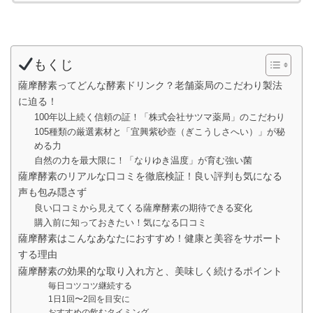
もくじ
薩摩酵素ってどんな酵素ドリンク？老舗薬局のこだわり製法
に迫る！
100年以上続く信頼の証！「株式会社サツマ薬局」のこだわり
105種類の厳選素材と「宜興紫砂壺（ぎこうしさへい）」が秘
める力
自然の力を最大限に！「なりゆき温度」が育む強い菌
薩摩酵素のリアルな口コミを徹底検証！良い評判も気になる
声も包み隠さず
良い口コミから見えてくる薩摩酵素の期待できる変化
購入前に知っておきたい！気になる口コミ
薩摩酵素はこんなあなたにおすすめ！健康と美容をサポート
する理由
薩摩酵素の効果的な取り入れ方と、美味しく続けるポイント
毎日コツコツ継続する
1日1回〜2回を目安に
おすすめの飲むタイミング