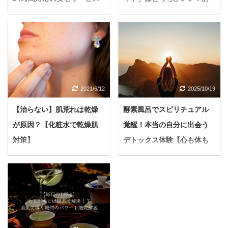
【大切な家族を見送る】
なたにぴったりの生ごみ乾
燥機はズバリこれ
＜PR＞ 愛するペットと
の別れは、言葉にできな
＜PR＞ 「生ごみのニオ
いほど辛いものです。 突
イが気になる」「コバエ
然の旅立ちに「どうした
がわいて困る」「ゴミ出
らいいんだろう」と戸惑
しの日に生ごみ袋が重く
2021/6/12
2025/10/19
う方も少なくありませ
て大変」。 キッチンの永
ん。 そんな大切な家族を
遠の悩みともいえる「生
【治らない】肌荒れは乾燥
酵素風呂でスピリチュアル
見送るお手伝いをするの
ごみ問題」を解決してく
が原因？【化粧水で乾燥肌
覚醒！本当の自分に出会う
が、ペット葬儀サービス
れるのが、大人気の生ご
です。 本記事では、多く
対策】
デトックス体験【心も体も
み乾燥機「パリパリキュ
の飼い主さんが選んでい
ー」シリーズです。 でも
とろける温活】
悩む人肌荒れが全然治
る「ペット葬儀110番」
「パリパリキュー」と
らないし、ガサつきもひ
近年、美容や健康法とし
について、サービスの内
「パリパリキューライ
どい。化粧水使ったほう
て注目を集める酵素風
容や費用、加えて実際に
ト」の2種類があって、
がいいのかな 今日はこ
呂。 その魅力は、体の温
利用した方の声まで、分
どちらを選べばいいのか
んな疑問に答えていきま
まりや肌の改善だけでは
かりやすくご紹介しま
迷ってしまいますよね。
す。
本記事の内容 乾
ありません。 深く掘り下
す。 大切な家族との最後