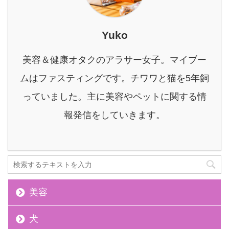
も、効果効能については
詳しく知らない！という
方も多いのではないでし
Yuko
ょうか。 結論から言う
と、緑茶にはカテキンの
美容＆健康オタクのアラサー女子。マイブー
他にも『ビタミンC』が
ムはファスティングです。チワワと猫を5年飼
豊富に含まれ、美肌に導
くための超優秀なお茶な
っていました。主に美容やペットに関する情
のです！ 特に現在『ニキ
報発信をしていきます。
ビにお悩みの方』には是
非とも、今日から緑茶を
飲んで美肌への第 ...
美容
犬