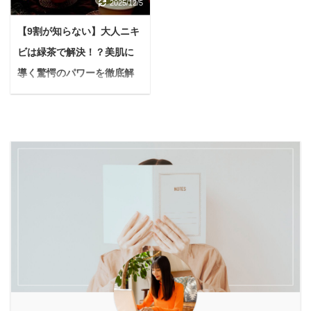
本記事では、公式サイト
燥によって引き起こされ
2025/12/5
げていくと、酵素風呂が
を後悔なく過ごすため
や商品情報を徹底的に分
るトラブル お肌の乾燥に
私たちの心と魂に働きか
に、ぜひ参考にしてくだ
【9割が知らない】大人ニキ
析し、両者の違いを5つ
は化粧水を使ったほうが
けるスピリチュアルな恩
さいね。 ペット葬儀110
のポイントに分けて解説
いい理由 化粧水の選び方
ビは緑茶で解決！？美肌に
恵をもたらすのが見えて
番ってどんなサービス？
します。 2~3分ほど目を
化粧水の使い方 化粧水と
きます。 本記事では、酵
導く驚愕のパワーを徹底解
大切な家族を安心して任
通せば、あなたの家族構
合わせて使いたい物 結論
素風呂の基本的な仕組み
説【やっぱりカテキンは凄
せられる理由 ペ ...
成やライフスタイルにぴ
から言うと、化粧水は使
から、どのようにして波
い】
ったりの生ごみ乾燥 ...
うべきです。
本記事
動を高め、チャクラを活
の信頼性 筆者自身も昔、
PR 悩む人緑茶って『カ
性化し、さらには人生全
乾燥肌に悩んでいて肌荒
テキン』のイメージが強
体の運気を向上させるの
れが凄かった 化粧水をし
いんだけど、ニキビに直
か、具体的な視点から詳
っかりつけることで乾燥
接効果があったりするの
しく解説します。 日常の
肌が改善され ...
かな？詳しく教えてくだ
喧騒から離れ、本来の自
さい。 今回はこのような
分と向き合う時間を持て
疑問に答えていきます。
ば、あなたは心身ともに
緑茶と言えば、『カテキ
新たな活力を得られるで
ン』という成分が有名で
しょう。 酵素風呂の基礎
すよね。 ただ、カテキン
知識：温熱効果以上 ...
という言葉は知っていて