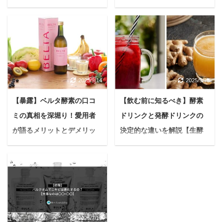
べやせ」の真実を徹底検
を解説【美容初心者は必
証！
見】
＜PR＞ 悩む人食べたい
悩んでいる人フラクショ
けど痩せたい…我慢する
ナルレーザーって毛穴や
ダイエットはもうこりご
ニキビ跡に効果があるっ
り...健康的にちゃんとス
てよく聞くけど、失敗事
2025/9/14
2025/9/15
リムになりたい 毎日を頑
例もあるみたいだし、な
張る女性なら、誰もが一
んか怖いな。 でもどうし
【暴露】ベルタ酵素の口コ
【飲む前に知るべき】酵素
度はこんな風に思う時が
てもニキビ跡や毛穴は気
ミの真相を深堀り！愛用者
ドリンクと発酵ドリンクの
あるのではないでしょう
になるし、なんとかした
が語るメリットとデメリッ
決定的な違いを解説【生酵
か。 SNSや雑誌を見れ
い。人生変えたいんで
ば、魅力的なダイエット
す。 失敗しないためのポ
トを徹底解説
素の真実】
情報やサプリメントがあ
イントとかあったら教え
＜PR＞ 悩む人ダイエッ
健康や美容に良いと耳に
ふれていて、正直「どれ
て欲しいです。 実際のツ
トに挑戦するたびに、い
する「酵素ドリンク」と
が本当に効くの？」と途
イッターでのお悩み事例
つの間にか元の体重に戻
「発酵ドリンク」。 悩む
方に暮れることもあるの
https://twitter.com/FvFKyl
ってしまうのよね…全身
人名前が似ているけど、
ではないでしょうか。
4pPnCv8fy/status/11883
鏡を見るのも憂鬱だし…
一体何が違うのかな。結
「食べるのを我慢してい
08969585963009 今回
2025/7/11
『痩せたい』と思って
局、自分にはどっちが良