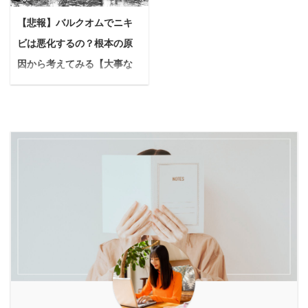
るのに、なぜか体重が落
は、こんなお悩みについ
も、ダイエットとリバウ
いんだろう？ もしかした
【悲報】バルクオムでニキ
ちない」 「運動もしてい
て深堀していきたいと思
ンドを繰り返してしま
ら、あなたもそんな疑問
るはずなのに、なかなか
います。 フラクショナル
ビは悪化するの？根本の原
う… もしあなたが、この
や迷いを抱えているかも
スッキリしない」
レーザーとはレーザー ...
ようなお悩みを抱えてい
しれません。 ファスティ
因から考えてみる【大事な
「年々、基礎代謝が落ち
るなら、原因は「体内の
ング（断食）や腸活、美
のは〇〇+〇〇】
て痩せにくくなった気が
酵素不足」かもしれませ
肌ケアなど、さまざまな
悩む人バルクオム製品で
する」 「ダイエッ ...
ん。 私たちの体に必要な
目的で注目されているこ
ニキビが悪化したとか治
酵素は、日々のストレス
れらのドリンクですが、
ったっていうレビューを
や偏った食生活によっ
特徴や期待できる効果に
よく見かけるんだけど、
て、知らない間にどんど
は明確な違いがありま
ぶっちゃけ真相はどうな
ん消費されてしまうから
す。 本記事では「酵素ド
の？効果がないなら具体
です。 そんな酵素不足を
リンク」と「発酵ドリン
的な対策とかあれば知り
サポートし、多くの女性
ク」の根本的な違いを解
たいんだけど…。 今回は
から選ばれ続けているの
説し、それぞれのドリン
こんな疑問に答えていき
が、酵素ドリンク「ベル
クが持つメリット・デメ
ます。 本記事の内容 バ
タ酵素」。 芸能人やモデ
リットを始め、目的に合
ルクオムでニキビが悪化
ルが愛用しているとSN
わせた正しい選び方や ...
する可能性はあります バ
...
ルクオムでニキビは治り