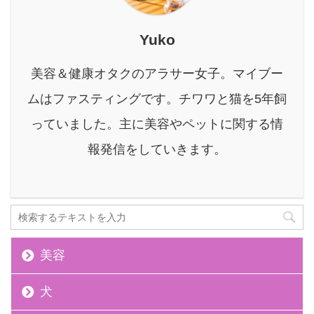
ません ニキビを治すため
に大事なことは『肌環
Yuko
境』＋『適切な治療』で
す。 本記事の信頼性 筆
美容＆健康オタクのアラサー女子。マイブー
者のバルクオム歴10ヶ月
突破。 現在もバルクオム
ムはファスティングです。チワワと猫を5年飼
を愛用中で、どの記事や
っていました。主に美容やペットに関する情
レビューより確実な真相
がわかる 結論を先に言っ
報発信をしていきます。
てしまうと、 ...
美容
犬