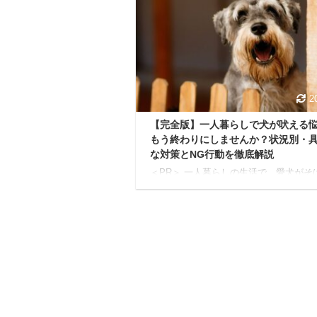
教えて欲しいです。 実際のツイッター
悩み事例
https://twitter.com/FvFKyl4pPnCv8fy/sta
88308969585963009 今回は、こんな
ついて深堀していきたいと思います。 
ショナルレーザーとはレーザー ...
2
【完全版】一人暮らしで犬が吠える
もう終わりにしませんか？状況別・
な対策とNG行動を徹底解説
＜PR＞ 一人暮らしの生活で、愛犬がそ
てくれる喜びは本当に大きいもの。 お
ら帰ってきた時、しっぽを振って飛びつ
くれる姿を見ると、心がホッとしますよ
愛犬は、かけがえのない家族であり、毎
大切な支えです。 でも「お留守番中に
て、近所の方に迷惑をかけていないかな
と不安になることはありませんか？ マ
ンやアパートに住んでいると、ちょっと
物音でも響きやすいので、愛犬の吠え声
刻な近隣トラブルにつながる場合もあり