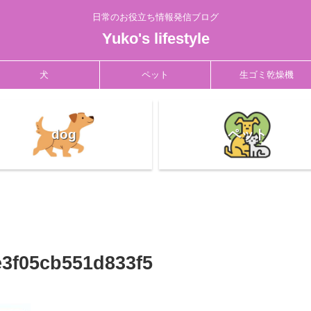
日常のお役立ち情報発信ブログ
Yuko's lifestyle
犬
ペット
生ゴミ乾燥機
dog
ペット
3f05cb551d833f5