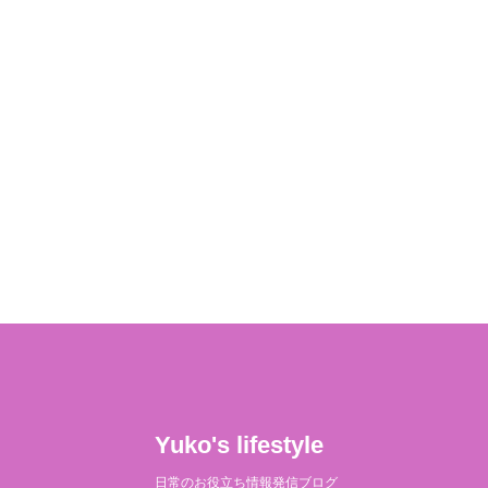
す。 悩んでいる人もし苦情が来たらど
う...愛犬に寂しい ...
Yuko's lifestyle
日常のお役立ち情報発信ブログ