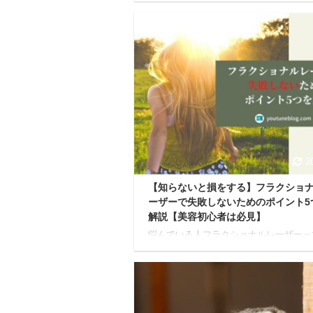
め込んでいます。 これは、毎日の食事
レス、そして環境からの影響によって蓄
れるもの。 アーマが溜まると、体が重
たり、胃がもたれたり、食欲が落ちたり
ったサインが現れます。 つまり「そろ
トックス必要ですよ」とあなたの体が教
くれている証拠です。 一般的な「断食
事を控えるのに主眼を置くのに対し、ア
ルヴェーダファスティングは、食事だけ
く、呼吸、思考、五感すべてを意識的に
トロールし、心身の奥深 ...
2
【知らないと損をする】フラクショ
ーザーで失敗しないためのポイント5
解説【美容初心者は必見】
悩んでいる人フラクショナルレーザーっ
穴やニキビ跡に効果があるってよく聞く
ど、失敗事例もあるみたいだし、なんか
な。 でもどうしてもニキビ跡や毛穴は
るし、なんとかしたい。人生変えたいん
す。 失敗しないためのポイントとかあ