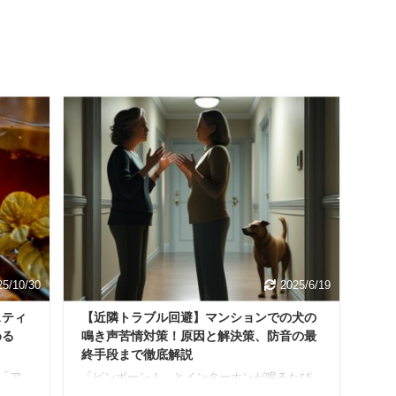
25/10/30
2025/6/19
スティ
【近隣トラブル回避】マンションでの犬の
める
鳴き声苦情対策！原因と解決策、防音の最
終手段まで徹底解説
「ア
「ピンポーン！」とインターホンが鳴るたび
に溜
に、愛犬がけたたましく吠え出す。 夜中に遠