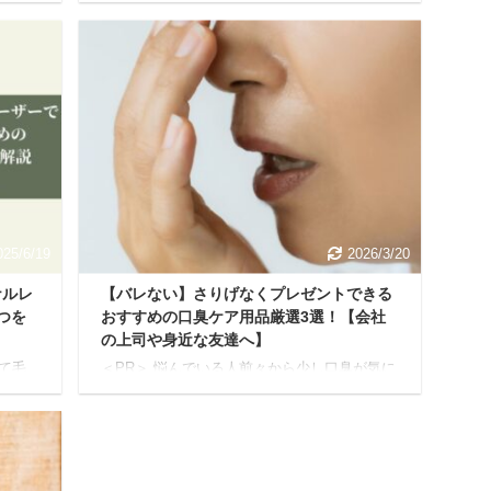
、スト
吠えが始まり、ご近所から壁ドンや直接苦情
積さ
が来てしまった…。 マンションなどの集合住
く感じ
宅で犬と暮らす飼い主さんにとって、愛犬の
とい
鳴き声は最もデリケートな悩みのひとつです
そろデ
よね。 木造や鉄骨造はもちろん、比較的防音
えて
性が高いとされる鉄筋コンクリート（RC）造
」が食
のマンションでも、音は意外と響くもの。ち
ーユ
ょっとした鳴き声が、ご近所トラブルに発展
でな
してしまうケースも少なくありません。 「ど
コン
うにかしなきゃ…でも、どうすればいいんだ
ろう？」 そんな不安 ...
025/6/19
2026/3/20
ナルレ
【バレない】さりげなくプレゼントできる
つを
おすすめの口臭ケア用品厳選3選！【会社
の上司や身近な友達へ】
て毛
＜PR＞ 悩んでいる人前々から少し口臭が気に
け
なるけど、直接言葉で伝えるのも気が引ける
怖い
し、正直に言って嫌な気持ちにさせるのは絶
気にな
対に避けたい...遠回しにバレない口臭ケア商品
で
があったらなあ... 会社の上司や身近な友達な
ったら
ど、親しい間柄だからこそ、そう感じてしま