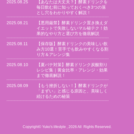
2025.08.25
【あなたは大丈夫？】酵素ドリンクを
毎日飲む前に知っておくべき3つの落
とし穴をわかりやすく解説！
2025.08.21
【悪用厳禁】酵素ドリンク置き換えダ
イエットで失敗しないマル秘テク！効
果的なやり方と選び方を徹底解説
2025.08.11
【保存版】酵素ドリンクの美味しい飲
み方10選！苦手でも飲みやすくなる割
り方＆アレンジ集
2025.08.10
【夏バテ対策】酵素ドリンク炭酸割り
レシピ集｜黄金比率・アレンジ・効果
まで徹底解説！
2025.08.09
【もう挫折しない！】酵素ドリンクが
「まずい」と感じる原因と、美味しく
続けるための秘策
Copyright© Yuko's lifestyle , 2026 All Rights Reserved.