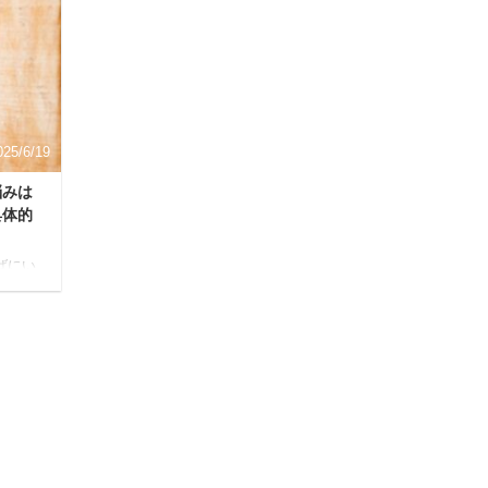
でのお
う瞬間ってありますよね。 口臭ケアといえば
マウスウォッシュが代表例としてあげられま
tus/11
すが、これを渡してしまうと「あなたの口臭
お悩みに
が気になる」とダイレクトに伝えてしまうよ
フラク
うなもの。 悩んでいる人かといって見て見ぬ
ふりをするのも、なんだかもやもやする…。
そんな時 ...
025/6/19
悩みは
具体的
ばにい
仕事か
いて
ね。
日の
吠え
？」
ンショ
した
が深
ま