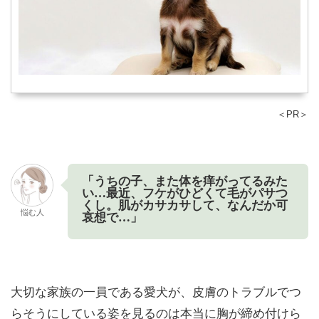
＜PR＞
「うちの子、また体を痒がってるみた
い…最近、フケがひどくて毛がパサつ
くし。肌がカサカサして、なんだか可
悩む人
哀想で…」
大切な家族の一員である愛犬が、皮膚のトラブルでつ
らそうにしている姿を見るのは本当に胸が締め付けら