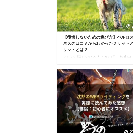
いる人は少ないかもしれません。 本記
は、マウスウォッシュとデンタルリンス
いを詳しく解説し、それぞれの特徴や効
使用方法、選び方のポイン ...
【後悔しないための選び方】ペルロ
ネスの口コミからわかったメリット
リットとは？
＜PR＞ 悩んでいる人うちの子、散歩中
張るから、私の腕がいつも痛くなっちゃ
て…しかも、ハーネスが首を苦しめてい
たいで、時々咳き込むのが心配になるん
ね。毎回つけようとすると、頭を通すの
がって、逃げ回っちゃうし。ペルロスハ
スの口コミって実際のところどうなんだ
う。 愛しい我が子とのお散歩は、何よ
せな時間ですよね。でももし今、少しで
ヤモヤを感じているとしたら、もしかす
と、ハーネス選びが原因かもしれません
はいえ、市販のハーネスはたくさんあっ
どれを選べばいいのかついつい ...
2