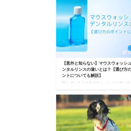
2
【意外と知らない】マウスウォッシ
ンタルリンスの違いとは？【選び方
ントについても解説】
悩んでいる人マウスウォッシュとデンタ
ンスの違いってなに？選び方のポイント
あったら教えてほしいな。 今回は上記
な疑問に答えていきます。 口腔ケアは
な生活を送る上で非常に重要です。歯磨
けでなく、マウスウォッシュやデンタル
スを使用することで、より効果的な口腔
が可能になります。 しかし、マウスウ
ュとデンタルリンスの違いを正確に理解