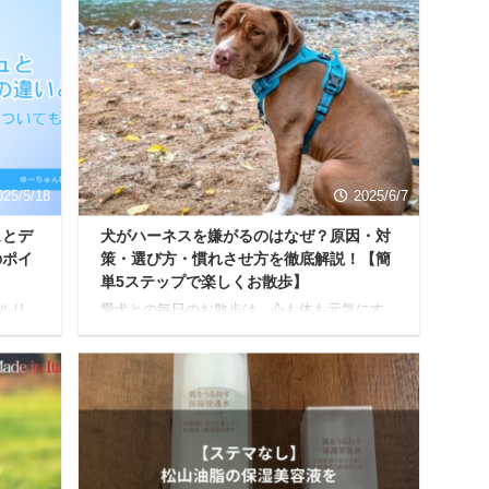
025/5/18
2025/6/7
ュとデ
犬がハーネスを嫌がるのはなぜ？原因・対
のポイ
策・選び方・慣れさせ方を徹底解説！【簡
単5ステップで楽しくお散歩】
ルリ
愛犬との毎日のお散歩は、心も体も元気にす
とか
るための、かけがえのない時間ですよね。 公
のよう
園で一緒に歩いたり、新しい場所を探検した
健康的
り、お日様の下で過ごす時間は、私たち飼い
きだ
主にとって最高の癒やしです。 でも、「ハー
リン
ネスをつけようとすると、うちの子、なぜか
ケア
固まっちゃうの」「ハーネスを見せるだけで
ォッシ
逃げ回っちゃう…」といったお悩みを抱えて
して
いる方もいらっしゃるかもしれません。 ハー