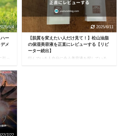
事で
ネスが原因でお散歩がちょっぴり憂鬱になる
の違
なんて、とても残念ですよね。 犬がハーネス
果、
を嫌がるのには、実はちゃんとした理由があ
り、決してわがままや反 ...
2025/6/4
2025/6/11
スハー
【肌質を変えたい人だけ見て！】松山油脂
とデメ
の保湿美容液を正直にレビューする【リピ
ーター続出】
に引っ
悩んでいる人自分に合う美容液を探している
っ
んだけど、松山油脂の美容液ってどうなのか
るみ
な？実際に使っている人のリアルな声が聞き
だよ
たいです。 今日はこんな疑問に答えていきま
を嫌
す。 本記事を読んでわかること 松山油脂の保
ーネ
湿美容液を使用して感じた総評を正直にレビ
ろ
ュー 松山油脂の保湿美容液の実際の口コミ 私
りも幸
が、松山油脂の保湿美容液を購入しようと思
もモ
ったきっかけになったのが、Twitterでの美容ナ
る
ースさんのツイートを読んだ影響から。 実際
。 と
のツイート 私の肌はCeraveと松山油脂ででき
て、
ています。ベースはこれらで整えて、+レチ ...
022/7/22