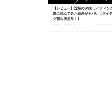
【レビュー】沈黙のWEBライティン
際に読んでみた結果がヤバい【ライ
グ初心者必見！】
画像：沈黙のWEBライティング 悩む人
WEBライティングってなに？ 沈黙のW
ティングを読むとどうなるの？ 沈黙のW
イティングを読んだ実際の感想が知りた
回はこんなお悩みを持つ方向けの記事と
てます。 こんにちは、ゆーちゅんです。
の僕は、 文章を書くのが下手すぎ SEO
れ？何かの暗号？ 本を読むのが嫌い と
俗にいう低スペックで雑魚雑魚人間でし
しかも文章書くのが苦手なくせに、昔か
ログとか書くのが好きで、いつしか『文
飯食えたらいいな』と思うようになりまし 