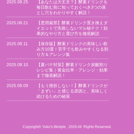
2025.08.25
【あなたは大丈夫？】酵素ドリンクを
毎日飲む前に知っておくべき3つの落
とし穴をわかりやすく解説！
2025.08.21
【悪用厳禁】酵素ドリンク置き換えダ
イエットで失敗しないマル秘テク！効
果的なやり方と選び方を徹底解説
2025.08.11
【保存版】酵素ドリンクの美味しい飲
み方10選！苦手でも飲みやすくなる割
り方＆アレンジ集
2025.08.10
【夏バテ対策】酵素ドリンク炭酸割り
レシピ集｜黄金比率・アレンジ・効果
まで徹底解説！
2025.08.09
【もう挫折しない！】酵素ドリンクが
「まずい」と感じる原因と、美味しく
続けるための秘策
Copyright© Yuko's lifestyle , 2026 All Rights Reserved.