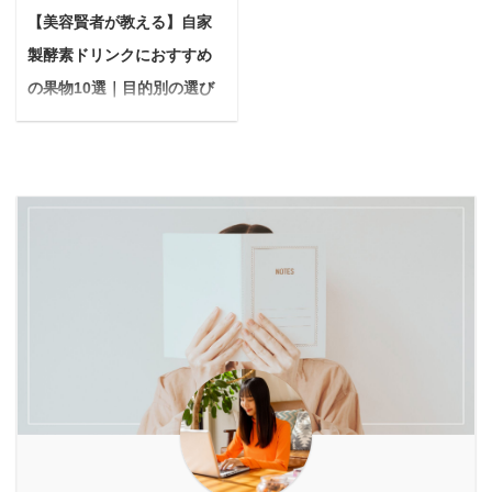
ら教えて欲しいな 今回
も、ダイエットとリバウ
ら。 実際のツイート 私
【美容賢者が教える】自家
ュの基本的な役割 まず前
は、このような疑問に答
ンドを繰り返してしま
の肌はCeraveと松山油脂
提として、マウスウォッ
製酵素ドリンクにおすすめ
えていきます。 結論から
う… もしあなたが、この
でできています。ベース
シュは下記のような効果
言うと、犬の夜鳴きは適
ようなお悩みを抱えてい
の果物10選｜目的別の選び
はこれらで整えて、+レ
があります。 口臭予防
切な対応次第で改善でき
るなら、原因は「体内の
方と失敗しない作り方
チ ...
歯垢の除去 歯周病予防
る可能性は十分ありま
酵素不足」かもしれませ
「なんだか最近体が重
虫歯予防 ...
す。 犬が夜中に吠えるの
ん。 私たちの体に必要な
い…」「毎朝スッキリ起
は、決してわがままでは
酵素は、日々のストレス
きられない…」と感じて
なく、私たちに何かを伝
や偏った食生活によっ
いませんか？そんな時に
えようと一生懸命サイン
て、知らない間にどんど
おすすめなのが、自家製
を送っているのです。
ん消費されてしまうから
酵素ドリンクです。 発酵
Yuko筆者自身も愛犬「チ
です。 そんな酵素不足を
の力で果物の栄養を凝縮
ワワ」を5年飼っていた
サポートし、多くの女性
した酵素ドリンクは、手
経験があり、夜鳴きをし
から選ばれ続けているの
軽に体の内側から健康を
ていた時期もありました
が、酵素ドリンク「ベル
サポートする強い味方。
が、以下で紹介する対策
タ酵素」。 芸能人やモデ
市販の酵素ドリンクも手
方法で改善したので信 ...
ルが愛用しているとSN
軽ですが、自分で作れば
...
旬の果物を選んで、無添