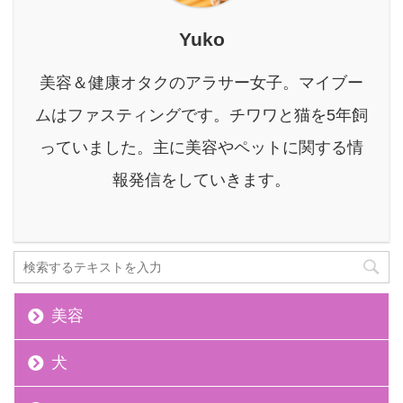
加で安心なドリンクが楽
しめます。 本記事では、
Yuko
酵素ドリンク作りにおす
すめな果物を、期待でき
美容＆健康オタクのアラサー女子。マイブー
る効果別に10種類ご紹介
します。 さらに、初心者
ムはファスティングです。チワワと猫を5年飼
でも失敗しない自家製酵
っていました。主に美容やペットに関する情
素ドリンクの作り方や、
より効果的に摂取するた
報発信をしていきます。
めのポイントまで詳 ...
美容
犬