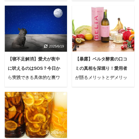
た！【受け手の気持ちを読
【リピーター続出】
む】
悩んでいる人自分に合う
美容液を探しているんだ
悩んでいる人マウスウォ
けど、松山油脂の美容液
ッシュをプレゼントする
ってどうなのかな？実際
のって、やっぱり失礼な
に使っている人のリアル
のかな。渡された側は口
2025/6/19
2025/9/14
な声が聞きたいです。 今
臭があるのかなって絶対
日はこんな疑問に答えて
に思うだろうし、いい気
【寝不足解消】愛犬が夜中
【暴露】ベルタ酵素の口コ
いきます。 本記事を読ん
はしないよね...。 マウス
に吠えるのはSOS？今日か
ミの真相を深堀り！愛用者
でわかること 松山油脂の
ウォッシュは口腔衛生に
保湿美容液を使用して感
ら実践できる具体的な裏ワ
が語るメリットとデメリッ
欠かせないアイテムです
じた総評を正直にレビュ
が、プレゼントとして贈
ザを徹底解説
トを徹底解説
ー 松山油脂の保湿美容液
る場合、その適切性につ
悩んでいる人毎晩、愛犬
＜PR＞ 悩む人ダイエッ
の実際の口コミ 私が、松
いて疑問を持つ人も多い
が吠えて中々眠れないの
トに挑戦するたびに、い
山油脂の保湿美容液を購
でしょう。 本記事では、
よね…近所迷惑になって
つの間にか元の体重に戻
入しようと思ったきっか
マウスウォッシュをプレ
いないかも心配だし、ど
ってしまうのよね…全身
けになったのが、Twitter
ゼントすることの是非に
うしたらいいんだろう…
鏡を見るのも憂鬱だし…
での美容ナースさんのツ
ついて深く掘り下げてい
2025/8/7
具体的な対策とかあった
『痩せたい』と思って
イートを読んだ影響か
きます。 マウスウォッシ