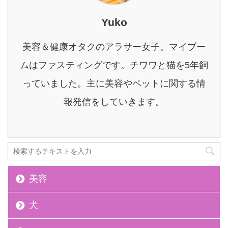
しい効果がたくさんある
んです。 本記事を最後ま
Yuko
で読めば、マウスウォッ
シュの効果だけでなく効
美容＆健康オタクのアラサー女子。マイブー
果を最大限に発揮する使
い方もわかりますので参
ムはファスティングです。チワワと猫を5年飼
考にしてみてください
っていました。主に美容やペットに関する情
ね。 マウスウォッシュの
基本的な効果 マウスウォ
報発信をしていきます。
ッシュは口臭対策、歯 ...
美容
犬