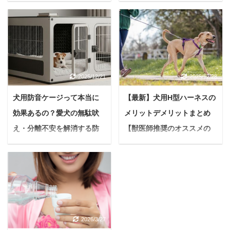
楽しむ秘訣
【オススメも紹介】
近年、温活やデトック
＜PR＞ 愛犬とのお散歩
ス、美肌効果で注目を集
は、毎日の楽しみですよ
める酵素風呂。 自然の発
ね。 元気に歩く姿を見る
酵熱を利用した温浴法
と、飼い主さんもうれし
は、多くの方に支持され
くなるものです。 しか
2025/12/21
2025/12/28
ています。 しかし、温か
し、愛犬にいつも着けて
く湿度の高い環境から
いる首輪が、もしかした
犬用防音ケージって本当に
【最新】犬用H型ハーネスの
「ゴキブリが出るので
ら体に負担をかけている
効果あるの？愛犬の無駄吠
メリットデメリットまとめ
は？」「衛生面は本当に
かもしれません。 悩んで
安全なの？」といった不
いる人うちの子、首輪だ
え・分離不安を解消する防
【獣医師推奨のオススメの
安を感じる声も少なくあ
とお散歩中によく咳き込
音対策の全てを解説
製品も紹介】
りません。 せっかく酵素
むの。引っ張りが強く
「うちの子、どうしてこ
＜PR＞ 愛する家族の一
風呂に興味を持っても、
て、見ていて苦しそうに
んなに吠えるんだろう…
員である犬との散歩。 私
衛生面の不安があるとな
見えるし...もしかして、
ご近所さんに迷惑をかけ
たち飼い主にとって、散
かなか利用に踏み切れな
気管が弱いんじゃないか
ていないか心配だし…」
歩は愛犬との大事なコミ
いもの。 本記事では、酵
な…？ このような心配を
愛犬の無駄吠えや留守番
ュニケーションであり、
素風呂の衛生面、特に
している飼い主さんは少
2026/3/27
中の遠吠え、破壊行動に
大切な時間です。 そんな
「ゴキブリ」に関する疑
なくないはず。 本記事を