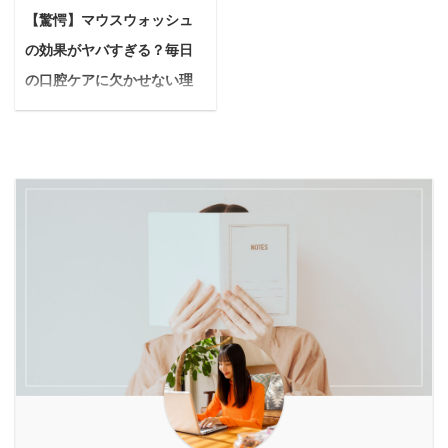
頭を悩ませる飼い主さん
散歩を安全で、もっとも
問に焦点を当て、真実を
読んでわかること 首輪が
【驚愕】マウスウォッシュ
は少なくありません。 特
っと楽しいものにするた
徹底的に解説します。
愛犬に与える影響 首に優
の効果がヤバすぎる？毎日
に集合住宅にお住まいの
めに欠かせないのが、ぴ
Yuko 安心して酵素風呂
しいハーネスを選ぶ時の
場合、騒音問題は深刻な
ったりと体に合ったハー
の口腔ケアに欠かせない理
を楽しむための正しい知
大切なポイント 特にオス
近隣トラブルに発展する
ネス選び。 特に今、多く
由を徹底解説！
識と、サロン選びのポイ
スメのハ ...
可能性もあります。 そん
の飼い主さんから注目さ
ン ...
悩んでいる人マウスウォ
な犬のお悩み解決策の一
れているのがH型ハーネ
ッシュってちゃんと毎日
つとして注目されるのが
スなのです。 悩んでいる
やるべきなの？基本的な
「犬用防音ケージ」で
人H型ハーネスってよく
効能と効果を最大限に発
す。 でも、「本当に効果
聞くけど、一体どんなも
揮する方法とかあれば教
があるの？」「買って後
の？種類がたくさんあっ
えて欲しいな 今回は、上
悔しないかな？」と疑問
て、どれを選べばいいか
記のようなお悩みについ
を感じる方もいるでしょ
分からない… 上記のよう
て答えていきます。 マウ
う。 本記事の内容 犬用
に感じている飼い主さん
スウォッシュといえば
防音ケージの効果 犬用防
は多いのではないでしょ
「一般的に口臭を抑えた
音ケージの後悔しない選
うか。 本記事の内容 H型
りするもの」として知ら
び方 総合的な無 ...
の仕組みや ...
れていることが多いです
が、実はそれ以外にも嬉