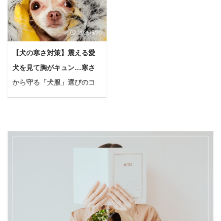
けど痩せたい…我慢する
アを集中して行うことで
ください。 本記事では、
「どうしたらいいんだろ
ダイエットはもうこりご
あなたの美しさを最大限
1日ファスティングの素
う」と戸惑う方も少なく
り...健康的にちゃんとス
に引き出し、自信に満ち
晴らしい効果から、無理
2025/5/30
ありません。 大切な家族
リムになりたい 毎日を頑
た最高の笑顔で特別な一
なく実践できるスケジュ
を見送るお手伝いをする
張る女性なら、誰もが一
日を迎えられるようサポ
ール、そして成功のため
【犬の寒さ対策】震える愛
のが、ペット葬儀サービ
度はこんな風に思う時が
ートします。 本記事で
のヒントまで、初めての
犬を見て胸がキュン…寒さ
スです。 本記事では、犬
あるのではないでしょう
は、結婚式直前に特化し
方でも安心して取り組め
の葬儀費用に焦点を当
から守る「犬服」選びのコ
か。 SNSや雑誌を見れ
た美容ケアを徹底解説。
るよう、わかりやすく解
て、相場や内訳、費用が
ば、魅力的なダイエット
ツを徹底解説【おすすめも
実際に花嫁さんが ...
説します。 記事を読 ...
決まる理由、加えて費用
情報やサプリメントがあ
紹介】
を抑えるポイントまで、
ふれていて、正直「どれ
冬が近づくと、朝晩の冷
分かりやすくご紹介しま
が本当に効くの？」と途
え込みに「うちの子、寒
す。 大切な愛犬を後悔な
方に暮れることもあるの
くないかな…」と、愛犬
く見送るため、費用の全
ではないでしょうか。
の体をそっと撫でてしま
体像を知って、安心して
「食べるのを我慢してい
うこと、ありませんか？
葬儀を選びましょう。 犬
るのに、なぜか体重が落
特に小型犬や毛の短い子
の葬儀費用、いくらくら
ちない」 「運動もしてい
を見ると、寒さで震えて
いかかる？ 犬の葬儀にか
るはずなのに、なかなか
いる姿に胸が締め付けら
かる費用は、数万円から
スッキリしない」