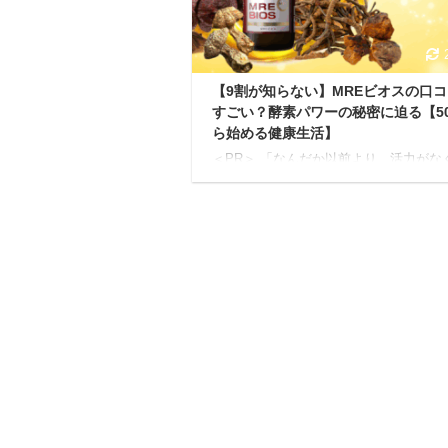
んなハーネスでも良いわけではありませ
愛犬のデ ...
【9割が知らない】MREビオスの口
すごい？酵素パワーの秘密に迫る【5
ら始める健康生活】
＜PR＞ 「なんだか以前より、活力がな
ている…」 「季節の変わり目に体調を
すい…」 「若い頃より肌の調子が気に
る…」。 50歳を過ぎると、上記のよう
る瞬間が増えていませんか？ もしかす
知らず知らずのうちにヒト本来の持つ活
引き出す力が弱くなっているかもしれま
ん。 年齢とともに、私たちの身体が本
ている力は少しずつ衰えていきます。 
し、諦めるのはまだ早いです。 今、健
で大きな注目を集めているのが、独自の
「MRE成分」を配合した「MREビオス」
記事では、私 ...