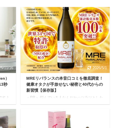
25/11/16
2026/5/1
en）
MREリバランスの本音口コミを徹底調査！
3秒
健康オタクが手放せない秘密と40代からの
新習慣【保存版】
ですよ
＜PR＞ 悩んでいる人なんだかハツラツとした
三角コ
毎日を過ごせないな...前よりお肌の調子も気に
クで生
なるし あなたは最近、このように感じること
やコバ
はありませんか？ 毎日を元気に、そしてキレ
て場ま
イに過ごしたいと思うのは、生きていく上で
ごみや
抱える永遠のテーマ。 そんな願いを応援して