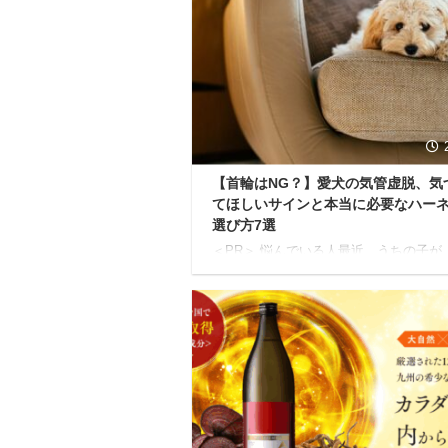
その臭いがとにかく苦手 もし、上記の
解消されるとしたら、毎日の暮らしはも
快適になると思いませんか？ ルーフェン
な願いを叶える、今大注目のアイテムが
み乾燥機「loofen（ルーフェン）」です
ーフェンは、世界で累計130万台以上を販 
【首輪はNG？】愛犬の気管虚脱、気
てほしいサインと本当に必要なハー
選び方7選
＜PR＞ 悩んでいる人最近、うちの子が
ゼー』『ゲーゲー』と変な咳をするんです
しそうに息をしていて、見ているのが辛
よね... もし、大切な愛犬にそんな変化
れたら、もしかすると「気管虚脱」とい
気のサインかもしれません。 特に小さ
犬に多いこの病気は、放っておくと呼吸
しくなり、命に関わることもあります。
虚脱と診断された愛犬との生活で、真っ
考えてほしいのが、お散歩で使う「首輪
ら「ハーネス」への切り替えです。 で