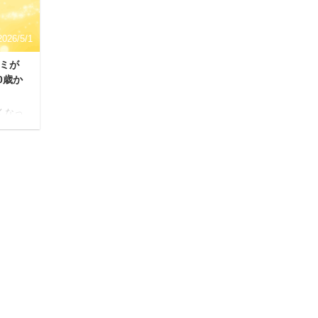
ん。
酵素ドリンク「ベルタ酵素」。 芸能人やモデ
ルが愛用しているとSN ...
2026/5/1
コミが
0歳か
くなっ
崩しや
な
に感じ
ると、
力を
せ
来持っ
しか
康分野
成分
。 本