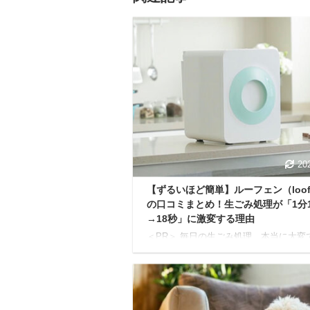
20
【ずるいほど簡単】ルーフェン（loof
の口コミまとめ！生ごみ処理が「1分1
→18秒」に激変する理由
＜PR＞ 毎日の生ごみ処理、本当に大変
ね。 次のゴミの日まで保管場所に困る 
ーナーやシンクの掃除が面倒 在宅ワー
ごみの量が増えた 夏場の不快なニオイ
エにうんざりする 重いゴミ袋をゴミ捨
で運ぶのがおっくう ヌルヌルとした生