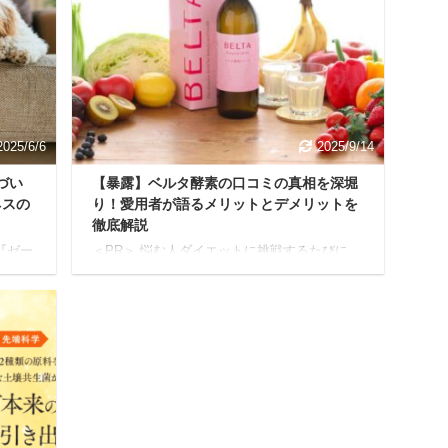
悩みが
くれるのが、最近SNSでも注目されている
っと
「MREリバランス」という酵素ドリンクで
 そん
す。 結論からいうと、MREリバランスは「毎
生ご
日を元気に過ごしたいと考える40代以上の方
。 ル
にとてもオススメな商品」です。 本記事の内
...
容 MREリバランスの特徴 MREリバランスの
...
2025/6/6
2025/9/14
づい
【暴露】ベルタ酵素の口コミの真相を深堀
ネスの
り！愛用者が語るメリットとデメリットを
徹底解説
『ゼー
＜PR＞ 悩む人ダイエットに挑戦するたびに、
...苦
いつの間にか元の体重に戻ってしまうのよ
いの
ね…全身鏡を見るのも憂鬱だし…『痩せた
が見ら
い』と思っても、ダイエットとリバウンドを
う病
繰り返してしまう… もしあなたが、このよう
な体の
なお悩みを抱えているなら、原因は「体内の
が苦
酵素不足」かもしれません。 私たちの体に必
 気管
要な酵素は、日々のストレスや偏った食生活
先に
によって、知らない間にどんどん消費されて
」か
しまうからです。 そんな酵素不足をサポート
も、ど
し、多くの女性から選ばれ続けているのが、