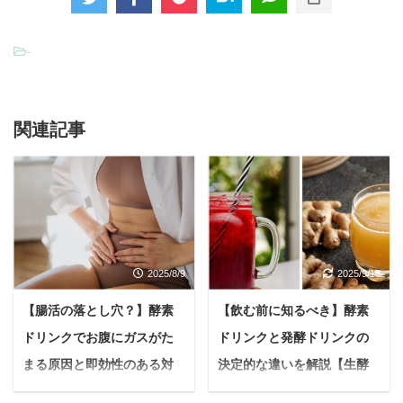
-
関連記事
2025/8/9
2025/9/15
【腸活の落とし穴？】酵素
【飲む前に知るべき】酵素
ドリンクでお腹にガスがた
ドリンクと発酵ドリンクの
まる原因と即効性のある対
決定的な違いを解説【生酵
策7選を解説
素の真実】