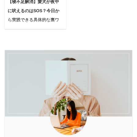
のかを理解し、ストレス
ク」の根本的な違いを解
【寝不足解消】愛犬が夜中
した酵素ドリンクは、手
そしてキレイに過ごした
なく酵素ドリンクを続け
説し、それぞれのドリン
に吠えるのはSOS？今日か
軽に体の内側から健康を
いと思うのは、生きてい
られるようになります。
クが持つメリット・デメ
サポートする強い味方。
く上で抱える永遠のテー
ら実践できる具体的な裏ワ
なぜ？酵素ドリンクでガ
リットを始め、目的に合
市販の酵素ドリンクも手
マ。 そんな願いを応援し
ザを徹底解説
スがたまる根本原因 ...
わせた正しい選び方や ...
軽ですが、自分で作れば
てくれるのが、最近SNS
悩んでいる人毎晩、愛犬
旬の果物を選んで、無添
でも注目されている
が吠えて中々眠れないの
加で安心なドリンクが楽
「MREリバランス」とい
よね…近所迷惑になって
しめます。 本記事では、
う酵素ドリンクです。 結
いないかも心配だし、ど
酵素ドリンク作りにおす
論からいうと、MREリバ
うしたらいいんだろう…
すめな果物を、期待でき
ランスは「毎日を元気に
具体的な対策とかあった
る効果別に10種類ご紹介
過ごしたいと考える40代
ら教えて欲しいな 今回
します。 さらに、初心者
以上の方にとてもオスス
は、このような疑問に答
でも失敗しない自家製酵
メな商品」です。 本記事
えていきます。 結論から
素ドリンクの作り方や、
の内容 MREリバランス
言うと、犬の夜鳴きは適
より効果的に摂取するた
の特徴 MREリバランス
切な対応次第で改善でき
めのポイントまで詳 ...
の ...
る可能性は十分ありま
す。 犬が夜中に吠えるの
は、決してわがままでは