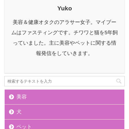
なく、私たちに何かを伝
Yuko
えようと一生懸命サイン
を送っているのです。
美容＆健康オタクのアラサー女子。マイブー
Yuko筆者自身も愛犬「チ
ワワ」を5年飼っていた
ムはファスティングです。チワワと猫を5年飼
経験があり、夜鳴きをし
っていました。主に美容やペットに関する情
ていた時期もありました
が、以下で紹介する対策
報発信をしていきます。
方法で改善したので信 ...
美容
犬
ペット