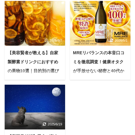
悩む人美肌やダイエット
健康や美容に良いと耳に
に良いと聞いて酵素ドリ
する「酵素ドリンク」と
ンクを始めたのに、お腹
「発酵ドリンク」。 悩む
が張って苦しい…おなら
人名前が似ているけど、
も増えてるし… 今回はこ
一体何が違うのかな。結
2025/8/7
2026/5/1
のような疑問に答えてい
局、自分にはどっちが良
きます。 酵素ドリンク
いんだろう？ もしかした
【美容賢者が教える】自家
MREリバランスの本音口コ
は、野菜や果物の栄養を
ら、あなたもそんな疑問
製酵素ドリンクにおすすめ
ミを徹底調査！健康オタク
手軽に摂れる優れた健康
や迷いを抱えているかも
食品ですが、飲み方や体
しれません。 ファスティ
の果物10選｜目的別の選び
が手放せない秘密と40代か
質によっては、お腹にガ
ング（断食）や腸活、美
方と失敗しない作り方
らの新習慣【保存版】
スがたまりやすくなる場
肌ケアなど、さまざまな
「なんだか最近体が重
＜PR＞ 悩んでいる人な
合があります。 本記事で
目的で注目されているこ
い…」「毎朝スッキリ起
んだかハツラツとした毎
は、根本的な原因を科学
れらのドリンクですが、
きられない…」と感じて
日を過ごせないな...前よ
的に解明し、今すぐでき
特徴や期待できる効果に
いませんか？そんな時に
りお肌の調子も気になる
る実践的な対策を徹底解
は明確な違いがありま
おすすめなのが、自家製
し あなたは最近、このよ
説します。 最後まで読め
す。 本記事では「酵素ド
2025/6/19
酵素ドリンクです。 発酵
うに感じることはありま
ば、なぜガスが発生する
リンク」と「発酵ドリン
の力で果物の栄養を凝縮
せんか？ 毎日を元気に、