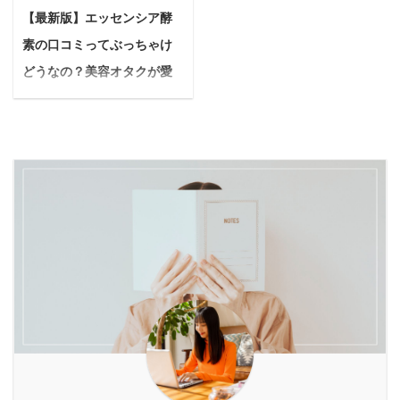
んか？ 交通事故や迷子、
味、青臭さ、とろみのあ
を突破。 現在は定期コー
の中には、残念ながら砂
【最新版】エッセンシア酵
他のワンちゃんとのトラ
る喉ごし…。 期待してい
スは解約し、バルクオム
糖がたくさん入っている
素の口コミってぶっちゃけ
ブルなど、考えたくない
た味と違ってがっかり
の洗顔料のみを毎月購入
ものも少なくありませ
危険がたくさんありま
し、せっかく買ったのに
どうなの？美容オタクが愛
しています ...
ん。 せっかくデトックス
す。 実は「犬のハーネス
棚の奥にしまい込んでし
飲する理由と本音を徹底検
を目的にファスティン ...
が抜ける」という悩みは
まう。そんな経験、あり
証
多くの飼い主さんが抱え
ませんか？ 本記事では、
＜PR＞ 悩んでいる人最
ています。 なぜ抜けるの
そんな酵素ドリンクの味
近、なんだかスッキリし
か、そしてどうすれば大
に悩むあなたのために、
ないなぁ…毎朝鏡を見る
切なワンちゃんを危険か
味が苦手な科学的な理由
たびにため息が出ること
ら守れるのか、一緒に見
から、今日から試せる具
が増えたし… そう感じる
ていきましょう。 Yuko
体的なアレンジ方法まで
こと、ありませんか？
本記事を読めば、あなた
を徹底解説します。 読了
30代後半から60代にかけ
の不安を解消し、愛犬と
すれば、もう酵素ドリン
て、女性の体は大きな変
のお散歩をさらに安全で
クを「まずい」と諦める
化を迎えます。 何をして
楽しいものにするヒント
必要はありません。 酵素
も調子が上がらない、年
が見つかるはずです ...
ドリンクが「まずい ...
齢とともに美容の悩みが
増えてきたと感じる方も