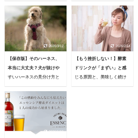
める体内クレンズ
悩む人バルクオム定期コ
ースの解約方法を知りた
最近「ファスティング」
いんだけど、解約する際
という言葉をよく聞きま
の順番とか、注意点とか
すよね。 体を休ませてデ
あったら教えて欲しい
トックスしたり、本来の
な。 今日はこんな疑問に
回復力を高めたりと、健
答えていきます。 本記事
2026/3/12
2026/2/14
康効果に期待が寄せられ
の内容 バルクオム定期コ
ています。 でも「空腹に
【保存版】そのハーネス、
【もう挫折しない！】酵素
ースの解約方法とは バル
耐えられるかな」「難し
クオム定期コースの解約
本当に大丈夫？犬が抜けや
ドリンクが「まずい」と感
そう」と、一歩踏み出せ
までの手順 バルクオム定
ずにいる方もいるかもし
すいハーネスの見分け方と
じる原因と、美味しく続け
期コース解約の際の注意
れません。 そんな時、あ
正しい装着法を解説
るための秘策
点 本記事の信頼性 筆者
なたの心強い味方になる
愛犬とのお散歩は、かけ
悩む人健康や美容のため
のバルクオム歴11ヶ月
のが「酵素ドリンク」
がえのない時間ですよ
に酵素ドリンクを始めた
現在はバルクオム洗顔料
で、ファスティング中に
ね。 でも、もしお散歩中
けど、正直まずくて続け
のみを毎月購入し、定期
必要な栄養を補給し、つ
にハーネスがすっぽ抜け
られない… そう感じてい
コースは解約履歴あり こ
らい空腹感を和らげる手
てしまったら…想像する
る方は、きっと少なくな
の記事を書いている私
助けをしてくれます。 た
2026/1/10
だけでもヒヤリとしませ
いでしょう。 独特の風
は、バルクオム歴11ヶ月
だ、市販の酵素ドリンク