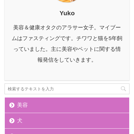
多いかもしれません。 今
回、特にご紹介したいの
Yuko
は〝無添加だから、身体
にやさしい〟を掲げる酵
美容＆健康オタクのアラサー女子。マイブー
素ドリンク「エッセンシ
ムはファスティングです。チワワと猫を5年飼
ア酵素」です。 本記事の
内容 エッセンシア酵素の
っていました。主に美容やペットに関する情
特徴 エッセンシア酵素の
報発信をしていきます。
口コミ エッセンシア酵素
の効果的な飲み方 エッセ
ンシ ...
美容
犬