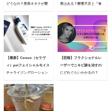
どうなの？美容オタクが愛
果はある？酵素不足と「食
飲する理由と本音を徹底検
べやせ」の真実を徹底検
証
証！
＜PR＞ 悩んでいる人最
＜PR＞ 悩む人食べたい
近、なんだかスッキリし
けど痩せたい…我慢する
ないなぁ…毎朝鏡を見る
ダイエットはもうこりご
たびにため息が出ること
り...健康的にちゃんとス
2026/4/14
2025/6/19
が増えたし… そう感じる
リムになりたい 毎日を頑
こと、ありませんか？
張る女性なら、誰もが一
【最新】Cerave（セラヴ
【悲報】フラクショナルレ
30代後半から60代にかけ
度はこんな風に思う時が
ィ）pmフェイシャルモイス
ーザーでニキビ跡を治すの
て、女性の体は大きな変
あるのではないでしょう
チャライジングローション
にどれぐらいかかるの？
化を迎えます。 何をして
か。 SNSや雑誌を見れ
も調子が上がらない、年
ば、魅力的なダイエット
の効果が凄い
【結論：正確な回数なし】
齢とともに美容の悩みが
情報やサプリメントがあ
悩んでいる人Cerave（セ
悩んでいる人フラクショ
増えてきたと感じる方も
ふれていて、正直「どれ
ラヴィ）pmフェイシャ
ナルレーザーでニキビ跡
多いかもしれません。 今
が本当に効くの？」と途
ルモイスチャライジング
を治すのに必要な回数っ
回、特にご紹介したいの
方に暮れることもあるの
ローションの効果が知り
て何回なんだろう？照射
は〝無添加だから、身体
ではないでしょうか。