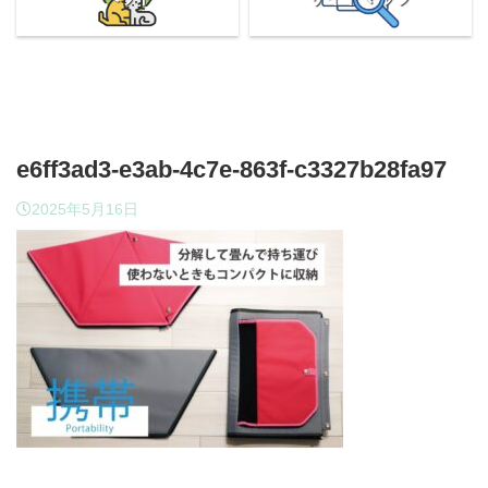
e6ff3ad3-e3ab-4c7e-863f-c3327b28fa97
2025年5月16日