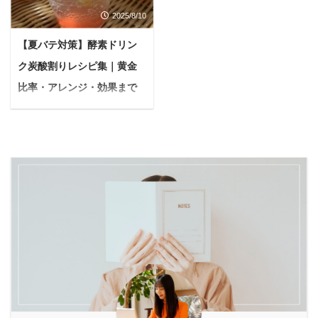
たいな。実際に使うと肌
にオススメの回数とかあ
にやさしい〟を掲げる酵
「食べるのを我慢してい
2025/8/10
にどのような変化がある
ったら教えて欲しいな。
素ドリンク「エッセンシ
るのに、なぜか体重が落
か教えて欲しいです。 今
今日はこんな疑問に答え
【夏バテ対策】酵素ドリン
ア酵素」です。 本記事の
ちない」 「運動もしてい
回はこのような疑問に答
ていきます。 前置き 後
内容 エッセンシア酵素の
るはずなのに、なかなか
ク炭酸割りレシピ集｜黄金
えていきます。 この記事
述する内容に関しては、
特徴 エッセンシア酵素の
スッキリしない」
を読んで分かること
あくまでも私自身の体験
比率・アレンジ・効果まで
口コミ エッセンシア酵素
「年々、基礎代謝が落ち
Ceraveのpmフェイシャ
に基づいた感想となって
徹底解説！
の効果的な飲み方 エッセ
て痩せにくくなった気が
ルモイスチャライジング
おります。 効果は個人差
暑い日が続くと、冷たく
ンシ ...
する」 「ダイエッ ...
ローションの効果 筆者が
がありますし、必ずしも
てシュワっとした飲み物
Ceraveのpmフェイシャ
効果を保証するものでは
が欲しくなりますよね。
ルモイスチャライジング
ありませんのでご注意く
そんな時におすすめした
ローションを1ヶ月間使
ださい。 本記事の内容
いのが、酵素ドリンクの
ってみて感じた感想
フラクショナルレーザー
炭酸割りです。 「でも、
Ceraveのpmフェイシャ
でニキビ跡を治す回数に
ただ炭酸水で割るだけじ
ルモイスチャライジング
正解はありません フラク
ゃ飽きてしまう…もっと
ローションの実際の口コ
ショナルレーザーはまず
美味しく、効果的に飲み
ミ 私は、これまで安価な
1クールから初めてみる
たい！」そう思っていま
物から高級品まで数々 ...
のがオススメです 本記事
せんか？ 本記事では、酵
の信頼性 過去 ...