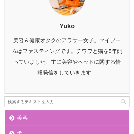
素ドリンクを美味しく、
そして美容や健康に役立
つように楽しむための、
とっておきの方法をご紹
Yuko
介します。 効果を最大限
に引き出すための飲み方
美容＆健康オタクのアラサー女子。マイブー
のコツや、他では見かけ
ないオリジナルレシピも
ムはファスティングです。チワワと猫を5年飼
満載です。 最後まで読め
っていました。主に美容やペットに関する情
ば、今年の夏は酵素ドリ
ンクが手放せない、美味
報発信をしていきます。
しくて楽しい習慣 ...
美容
犬